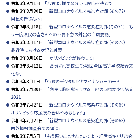
令和3年9月1日
「若者よ、様々な分野に関心を持とう」
令和3年8月30日
「新型コロナウイルス感染症対策（その72）
県民の皆さんへ」
令和3年8月18日
「新型コロナウイルス感染症対策(その71) も
う一度県民の皆さんへの不要不急の外出の自粛要請」
令和3年8月17日
「新型コロナウイルス感染症対策（その70）
最近時における状況と対策」
令和3年8月16日
「オリンピックが終わって」
令和3年8月12日
「あっぱれ高校生 第45回全国高等学校総合文
化祭」
令和3年8月1日
「行政のデジタル化とマイナンバーカード」
令和3年7月30日
「期待に胸を膨らませる 紀の国わかやま総文
2021」
令和3年7月27日
「新型コロナウイルス感染症対策（その69）
オリンピック応援飲み会はやめましょう」
令和3年7月21日
「新型コロナウイルス感染症対策（その68）
内外情勢調査会での講演」
令和3年7月5日
「もう悪いことせんといてよ - 経産省キャリア給