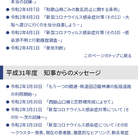
本当の試練-」
令和2年4月7日 「和歌山県ごみの散乱防止に関する条例」
令和2年4月2日 「新型コロナウイルス感染症対策（その11） ~大
阪へ遊びに行くのを当分自粛しよう－」
令和2年4月1日 「新型コロナウィルス感染症対策（その10） ~感
染源不明と行動履歴調査~」
令和2年4月1日 「景気判断」
このページのトップに戻る
平成31年度 知事からのメッセージ
令和2年3月30日 「もう一つの開通~県道田辺龍神瀬の仮設道路
の利用開始~」
令和2年3月30日 「西脇山口線と恋野橋完成によせて」
令和2年3月21日 「新型コロナウイルス感染症対策について（そ
の9）～次の試練～」
令和2年3月18日 「新型コロナウイルス感染症について（その8）
～クラスター発表、現在の患者数、徹底的なヒアリング、肺炎発症