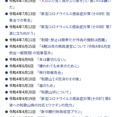
令和4年7月19日
「人のふり見て我がふり直せ」と「遅いのは嫌い
だ」
令和4年7月13日
「新型コロナウイルス感染症対策（その89） 知
事会での発言」
令和4年7月12日
「新型コロナウィルス感染症対策（その88） 第7
波に立ち向かう」
令和4年7月11日
「制限・禁止は簡単だが作為の強制は困難」
令和4年6月15日
「4期16年の県政運営について（令和4年6月定
例会一般質問）の知事答弁」
令和4年6月9日
「友は裏切らない」
令和4年6月6日
「嫌われても未来のために」
令和4年6月1日
「県行政報告会」
令和4年5月10日
「和歌山ＩＲ否決のその後」
令和4年5月2日
「誰のため」
令和4年4月20日
「和歌山IRについて」
令和4年4月19日
「新型コロナウイルス感染症対策(その87) 第6
波への和歌山県の対応とワクチンの効力」
令和4年4月11日
「新中期行財政経営プラン」