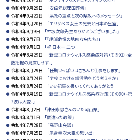
令和4年10月3日
「ポジティブリストとネガティブリスト」
令和4年9月29日
「安倍元総理国葬儀」
令和4年9月22日
「県政の重点と次の県政へのメッセージ」
令和4年9月20日
「エリザベス女王の死去と日本の皇室」
令和4年9月9日
「神坂次郎先生ありがとうございました」
令和4年9月7日
「『絶滅危惧の地味な虫たち』」
令和4年9月1日
「祝 日本一 二つ」
令和4年8月29日
「新型コロナウィルス感染症対策（その91）-全
数把握の見直しせず-」
令和4年8月29日
「任期いっぱいはきちんと仕事をします」
令和4年8月24日
「学校における部活動をどう考えるか」
令和4年8月24日
「いい記事を書いてくれてありがとう」
令和4年8月19日
「新型コロナウイルス感染症対策（その90）-第
7波は大変-」
令和4年8月2日
「津田永忠さんのいた岡山県」
令和4年8月1日
「間違った政策」
令和4年7月28日
「高野山会議」
令和4年7月25日
「尾身幸次大臣の思い出」