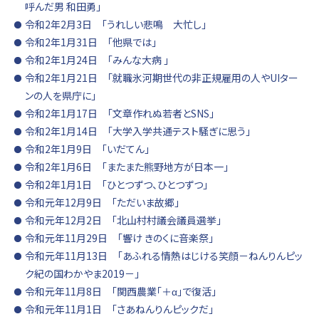
呼んだ男 和田勇」
令和2年2月3日 「うれしい悲鳴 大忙し」
令和2年1月31日 「他県では」
令和2年1月24日 「みんな大病 」
令和2年1月21日 「就職氷河期世代の非正規雇用の人やUIター
ンの人を県庁に」
令和2年1月17日 「文章作れぬ若者とSNS」
令和2年1月14日 「大学入学共通テスト騒ぎに思う」
令和2年1月9日 「いだてん」
令和2年1月6日 「またまた熊野地方が日本一」
令和2年1月1日 「ひとつずつ、ひとつずつ」
令和元年12月9日 「ただいま故郷」
令和元年12月2日 「北山村村議会議員選挙」
令和元年11月29日 「響け きのくに音楽祭」
令和元年11月13日 「あふれる情熱はじける笑顔－ねんりんピッ
ク紀の国わかやま2019－」
令和元年11月8日 「関西農業「＋α」で復活」
令和元年11月1日 「さあねんりんピックだ」