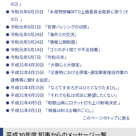
の2）」
令和元年6月25日 「水産物禁輸WTO上級委員会敗訴に思う（そ
の1） 」
令和元年6月1日 「官僚バッシングの功罪」
令和元年5月24日 「海外との交流」
令和元年5月24日 「情報公開制度」
令和元年5月14日 「ゴミのポイ捨てや不法投棄」
令和元年5月7日 「令和元年」
平成31年4月30日 「大御心と大御宝」
平成31年4月15日 「災害時における停電・通信障害復旧作業の
連携等に関する協定」
平成31年4月15日 「などてすめろぎはひととなりたまひし」
平成31年4月10日 「それでも私は司法に絶望したくない」
平成31年4月5日 「和歌山県にロケット打ち上げ射場決定 」
平成31年4月1日 「禍福は糾える縄のごとし」
このページのトップに戻る
平成30年度 知事からのメッセージ一覧