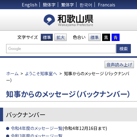
English
簡体字
繁体字
한국어
Francais
文字サイズ
色合い
標準
拡大
標準
黒
青
音声読み上げ
ホーム
>
ようこそ知事室へ
>
知事からのメッセージ（バックナンバ
ー）
知事からのメッセージ（バックナンバー）
バックナンバー
令和4年度のメッセージ一覧
(令和4年12月16日まで)​​​​​​
令和3年度のメッセージ一覧