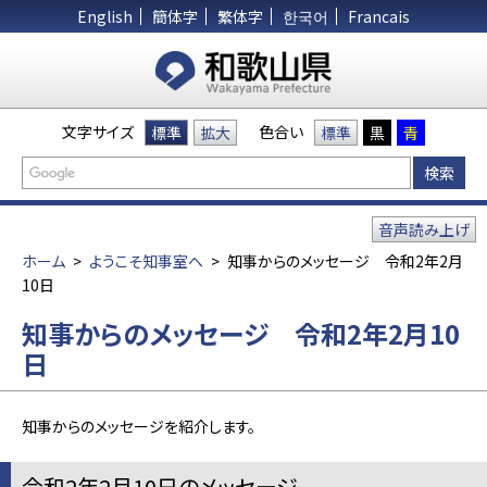
English
簡体字
繁体字
한국어
Francais
文字サイズ
色合い
標準
拡大
標準
黒
青
音声読み上げ
ホーム
>
ようこそ知事室へ
>
知事からのメッセージ 令和2年2月
10日
知事からのメッセージ 令和2年2月10
日
知事からのメッセージを紹介します。
令和2年2月10日のメッセージ