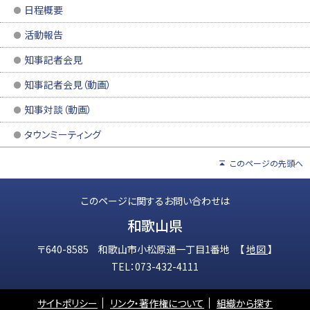
日程概要
活動報告
知事記者会見
知事記者会見（動画）
知事対談（動画）
タウンミーティング
このページの先頭へ
このページに関するお問い合わせは
和歌山県
〒640-8585 和歌山市小松原通一丁目1番地 【
地図
】
TEL：073-432-4111
サイトポリシー
リンク・著作権について
組織から探す