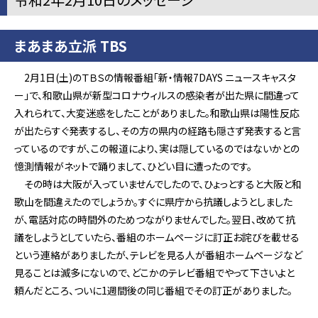
まあまあ立派 TBS
2月1日(土)のＴＢＳの情報番組「新・情報7DAYS ニュースキャスタ
ー」で、和歌山県が新型コロナウィルスの感染者が出た県に間違って
入れられて、大変迷惑をしたことがありました。和歌山県は陽性反応
が出たらすぐ発表するし、その方の県内の経路も隠さず発表すると言
っているのですが、この報道により、実は隠しているのではないかとの
憶測情報がネットで踊りまして、ひどい目に遭ったのです。
その時は大阪が入っていませんでしたので、ひょっとすると大阪と和
歌山を間違えたのでしょうか。すぐに県庁から抗議しようとしました
が、電話対応の時間外のためつながりませんでした。翌日、改めて抗
議をしようとしていたら、番組のホームページに訂正お詫びを載せる
という連絡がありましたが、テレビを見る人が番組ホームページなど
見ることは滅多にないので、どこかのテレビ番組でやって下さいよと
頼んだところ、ついに1週間後の同じ番組でその訂正がありました。