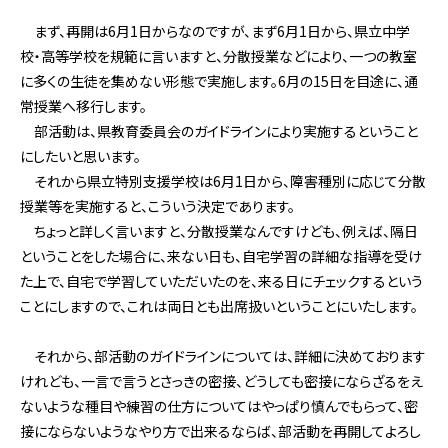
まず、再開は6月1日からなのですが、まず6月1日から、県立中学
校・高等学校を規範に言いますと、分散授業などにより、一つの教室
に多くの生徒を集めない形態で実施します。6月の15日を目途に、通
常授業へ移行します。
部活動は、県教育委員会のガイドラインにより実施するということ
にしたいと思います。
それから県立特別支援学校は6月1日から、障害種別に応じて分散
授業等を実施すると、こういう決定であります。
ちょっと詳しく言いますと、分散授業なんですけども、例えば、隔日
ということをした場合に、来ない日も、自宅学習の詳細な指導を受け
た上で、自宅で学習していただいたのを、来る日にチェックするという
ことにしますので、これは両日とも出席扱いということにいたします。
それから、部活動のガイドラインについては、詳細に決めております
けれども、一言で言うとさっきの密接、どうしても密接にならざるをえ
ないような種目や練習の仕方についてはやっぱり慎んでもらって、密
接にならないようなやり方で出来るならば、部活動を再開してよろし