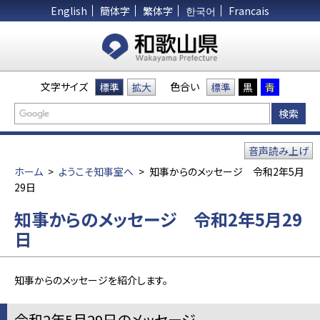
English
簡体字
繁体字
한국어
Francais
文字サイズ
色合い
標準
拡大
標準
黒
青
音声読み上げ
ホーム
>
ようこそ知事室へ
>
知事からのメッセージ 令和2年5月
29日
知事からのメッセージ 令和2年5月29
日
知事からのメッセージを紹介します。
令和2年5月29日のメッセージ