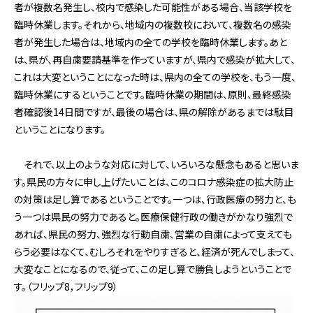
者が複数名発生し、校内で感染した可能性がある場合、当該学校を
臨時休業します。それから、地域内の複数校において、複数名の感染
者が発生した場合は、地域内の全ての学校を臨時休業します。あと
は、県が、再自粛要請基準を作っていますが、県内で感染が拡大して、
これは大変ということになった時は、県内の全ての学校を、もう一度、
臨時休業にするということです。臨時休業の期間は、原則、最終感染
者確認後14日間ですが、最後の場合は、県の解除があるまでは駄目
ということになります。
それで、以上のような対応に対して、いろいろな懸念もあると思いま
す。県民の方々に申し上げたいことは、このコロナ感染症の拡大防止
の対策は足し算であるということです。一つは、行政医療の努力と、も
う一つは県民の努力であると。医療保健行政の働きがかなり強烈で
あれば、県民の努力、強烈な行動自粛、営業の自粛によって支えても
らう必要はなくて、むしろそれをやりすぎると、経済が死んでしまって、
大変なことになるので、従って、この足し算で勝負しようということで
す。（フリップ8，フリップ9）