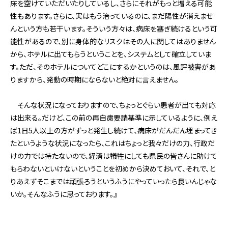
床を空けていただいたりしているし、さらにそれがもっと増える可能
性もあります。さらに、実はもう治っているのに、まだ陽性が消えませ
んという方も若干います。そういう方々は、病床を塞ぎ続けるという可
能性があるので、別に身体的なリスクはその人に関してはありません
から、ホテルに出てもらうということを、システムとして確立していま
す。ただ、そのホテルについてどこにするかというのは、風評被害があ
りますから、発動の時期にならないと絶対に言えません。
そんな状況になっておりますので、ちょっとぐらい患者が出ても対応
は出来る。だけど、この前の再自粛要請基準に示しているように、例え
ば1日5人以上の方がずっと発生し続けて、病床がだんだん埋まってき
たというような状況になったら、これはちょっと我々だけの力、行政だ
けの力では持たないので、経済は犠牲にしても県民の皆さんに助けて
もらわないといけないということを初めから決めておいて、それで、と
りあえずそこまでは頑張ろうというふうにやっていったら良いんじゃな
いか。そんなふうに思っております。』