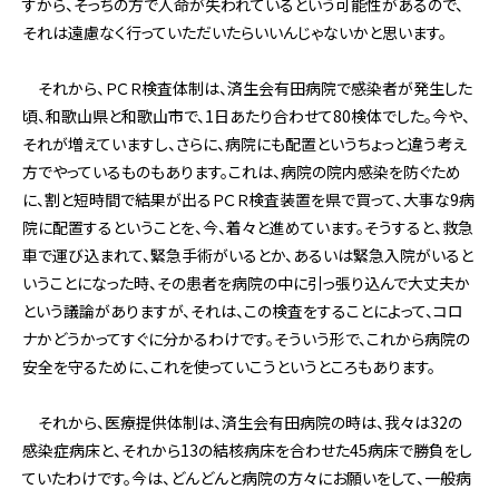
すから、そっちの方で人命が失われているという可能性があるので、
それは遠慮なく行っていただいたらいいんじゃないかと思います。
それから、ＰＣＲ検査体制は、済生会有田病院で感染者が発生した
頃、和歌山県と和歌山市で、1日あたり合わせて80検体でした。今や、
それが増えていますし、さらに、病院にも配置というちょっと違う考え
方でやっているものもあります。これは、病院の院内感染を防ぐため
に、割と短時間で結果が出るＰＣＲ検査装置を県で買って、大事な9病
院に配置するということを、今、着々と進めています。そうすると、救急
車で運び込まれて、緊急手術がいるとか、あるいは緊急入院がいると
いうことになった時、その患者を病院の中に引っ張り込んで大丈夫か
という議論がありますが、それは、この検査をすることによって、コロ
ナかどうかってすぐに分かるわけです。そういう形で、これから病院の
安全を守るために、これを使っていこうというところもあります。
それから、医療提供体制は、済生会有田病院の時は、我々は32の
感染症病床と、それから13の結核病床を合わせた45病床で勝負をし
ていたわけです。今は、どんどんと病院の方々にお願いをして、一般病