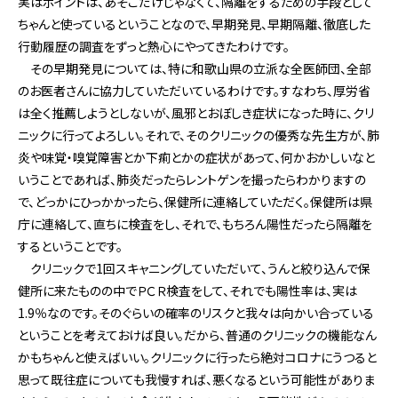
実はポイントは、あそこだけじゃなくて、隔離をするための手段として
ちゃんと使っているということなので、早期発見、早期隔離、徹底した
行動履歴の調査をずっと熱心にやってきたわけです。
その早期発見については、特に和歌山県の立派な全医師団、全部
のお医者さんに協力していただいているわけです。すなわち、厚労省
は全く推薦しようとしないが、風邪とおぼしき症状になった時に、クリ
ニックに行ってよろしい。それで、そのクリニックの優秀な先生方が、肺
炎や味覚・嗅覚障害とか下痢とかの症状があって、何かおかしいなと
いうことであれば、肺炎だったらレントゲンを撮ったらわかりますの
で、どっかにひっかかったら、保健所に連絡していただく。保健所は県
庁に連絡して、直ちに検査をし、それで、もちろん陽性だったら隔離を
するということです。
クリニックで1回スキャニングしていただいて、うんと絞り込んで保
健所に来たものの中でＰＣＲ検査をして、それでも陽性率は、実は
1.9％なのです。そのぐらいの確率のリスクと我々は向かい合っている
ということを考えておけば良い。だから、普通のクリニックの機能なん
かもちゃんと使えばいい。クリニックに行ったら絶対コロナにうつると
思って既往症についても我慢すれば、悪くなるという可能性がありま