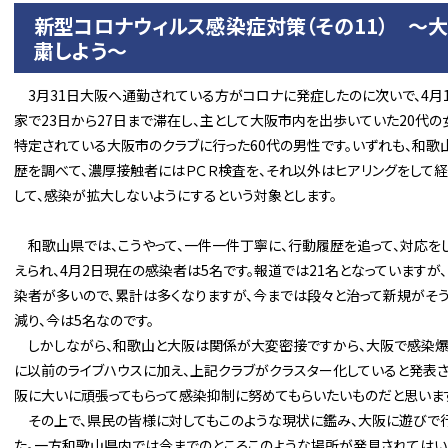
新型コロナウィルス感染症対策（その11） ～
粛しよう～
3月31日大阪へ通勤されている方がコロナに発症したのに次いで、4月1
家で23日から27日まで滞在し、主として大阪市内を出歩いていた20代の
特定されている大阪市のクラブに行った60代の男性です。いずれも、和
歴を調べて、濃厚接触者にはＰＣＲ検査を、それ以外はヒアリングをして
して、感染が拡大しないようにするという対象とします。
和歌山県では、こうやって、一件一件丁寧に、行動履歴を追って、対応を
えられ、4月2日現在の感染者は5名です。報道では21名となっています
染者が多いので、累計は多くなりますが、今までは段々と治って新規がそ
減り、今は5名なのです。
しかしながら、和歌山と大阪は関係が大変密接ですから、大阪で感染爆
に以前のライブハウスに加え、上記クラブがクラスター化していると発表さ
阪に大いに頑張ってもらって感染抑制に努めてもらいたいものだと思いま
その上で、県民の皆様に対してもこのような現状に鑑み、大阪に遊びで
た。一方和歌山県内では今までのところこのような場所が発見されてはい