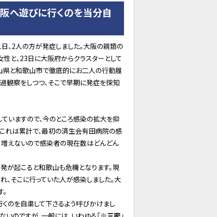
大阪へ遊びに行くのを当分自
日、2人の方が発症しました。大阪の親類の
女性と、23日に大阪府からクラスターとして
歌山県と和歌山市で徹底的にお二人の行動履
経過観察をしつつ、そこで早期に発症を探知
していますので、今のところ感染の拡大を抑
が、これは累計で、最初の済生会有田病院の感
う増えないので感染者の現在数はどんどん
発が起こると和歌山も危機となります。現
れ、そこに行っていた人が感染しました。大
す。
行くのを自粛して下さるよう呼びかけまし
ないのですが、一般には、いわゆる「※
三密
」