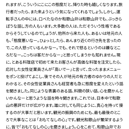
れますが、こういうにこにこの態度だと、降りた時も嬉しくなります。旅
行者だったら、また来ようという気になってくれるでしょう。しかし、運
転手さんの中には、口べたなのか和歌山弁は和歌山弁でも、ぶっきら
ぼうな話し方の人もいます。大多数の人は、ただそういう性格である
からそうしているのでしょうが、他所から来た人も、あるいは地元の人
も、「態度悪いなー。ひょっとしたら、あんまり近くの行き先を言ったの
で、この人怒っているんかなー。でも、それで怒るというのは嫌なとこ
ろだなー。こっちは客だからなー」と思ってしまうかも知れません。現
に、とある料理店で初めて来たお客さんが高価な料理を注文したら、
応対した女性従業員さんが「高いでー」と言って、立ったままメニュー
をポンと投げてよこし、後でその人が地元の有力者のゆかりの人だと
わかると、その女性従業員さんも経営者も急に態度を変えたという話
を聞きました。同じような表裏のある話、料簡の狭い話、心を磨かんと
いかんなーと思うような話を時々聞きます。これでは、日本中で和歌
山の悪評だけが広がります。誰に対しても同じように、真心を持って接
するのが大事だと思います。観光の振興のためにも、最も最後のとこ
ろで大事なことは 「おもてなしの心」です。観光和歌山が繁栄するよう
に、皆で「おもてなしの心」を磨きましょう。心をこめて、和歌山弁でお