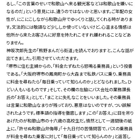
るし、「この言葉のせいで和歌山へ来る観光客などは和歌山を嫌いに
なるのだ」という意見には、違うのではないかと思います。ご年配の女
性が、にこにこしながら和歌山弁でゆっくりと話してくれる時がありま
す。文法的には敬語など少ししか使っていないけど、心温まる情感は
他所から来たお客さんに好意を持たれこそすれ嫌われることなどあ
りません。
神坂次郎先生の「熊野まんだら街道」を読んでおりますと、こんな話が
出てきました。引用させていただきます。
「堺市に住む主婦からの、「料金たずねたら怒鳴る乗務員」という投書
である。「大阪府堺市の鳳南町から大森まで私鉄バスに乗り、乗務員
に料金を尋ねたら「毎日乗っていて知らんのか」とどなられました。ひ
どい人もいるものです」そして、その欄の左脇にバス会社の業務課長
氏の「お答え」として、「まことに失礼なことをいいました。その乗務員
は言葉に和歌山なまりが残っており、悪意はないのですが、つい誤解
されたようです。標準語の指導を徹底します」この「お答え」に目を吊り
あげたのが和歌山市の十六歳の高校生だ。憤然として一週間後の紙
上に、「許せぬ和歌山弁侮辱」「十九日付の苦情問答で、バスの乗務員
が料金を尋ねた乗客に対して「毎日乗っていて知らんのか」と返答し