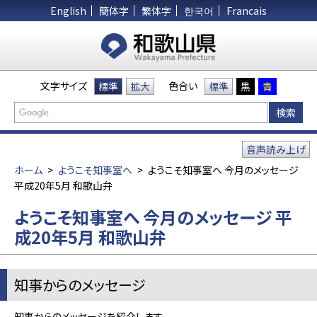
English
簡体字
繁体字
한국어
Francais
文字サイズ
色合い
標準
拡大
標準
黒
青
音声読み上げ
ホーム
>
ようこそ知事室へ
>
ようこそ知事室へ 今月のメッセージ
平成20年5月 和歌山弁
ようこそ知事室へ 今月のメッセージ 平
成20年5月 和歌山弁
知事からのメッセージ
知事からのメッセージを紹介します。