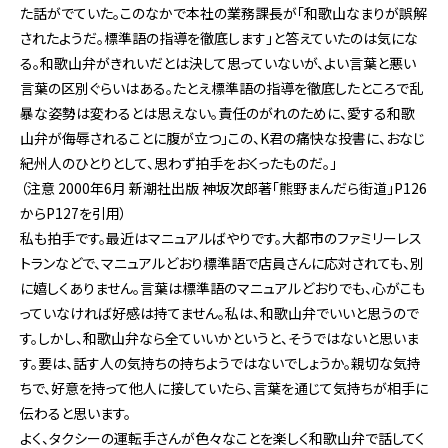
た話がでていた。このなかで本社の業務課長が「和歌山なまりが誤解
されたようだ。標準語の指導を徹底します」と答えていたのは気にな
る。和歌山弁がきれいだとは決して思っていないが、よい言葉と悪い
言葉の区別ぐらいはある。たとえ標準語の指導を徹底したところで乱
暴な姿勢は変わるとは思えない。責任のがれのために、愛する和歌
山弁が侮辱されることに腹が立つ」この、K君の痛快な投書に、おなじ
紀州人のひとりとして、思わず拍手をおくったものだ。」
（注意 2000年6月 新潮社出版 神坂次郎著「熊野まんだら街道」P126
からP127を引用）
私も拍手です。最近はマニュアルばやりです。大都市のファミリーレス
トランなどで、マニュアルどおり標準語で店員さんに応対されても、別
に嬉しくありません。言葉は標準語のマニュアルどおりでも、心がこも
っていなければ好感は持てません。私は、和歌山弁でいいと思うので
す。しかし、和歌山弁なら全ていいかというと、そうではないと思いま
す。要は、話す人の気持ちの持ちようではないでしょうか。親切な気持
ちで、好意を持って他人に接していたら、言葉を通じて気持ちが相手に
伝わると思います。
よく、タクシーの運転手さんが色々なことを楽しく和歌山弁で話してく