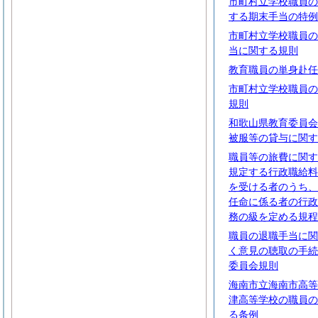
市町村立学校職員の
する期末手当の特例
市町村立学校職員の
当に関する規則
教育職員の単身赴任
市町村立学校職員の
規則
和歌山県教育委員会
被服等の貸与に関す
職員等の旅費に関す
規定する行政職給料
を受ける者のうち、
任命に係る者の行政
務の級を定める規程
職員の退職手当に関
く意見の聴取の手続
委員会規則
海南市立海南市高等
津高等学校の職員の
る条例