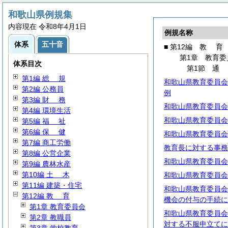
和歌山県例規集
内容現在 令和8年4月1日
例規名称
体系
五十音
■ 第12編
教
育
第1章 教育委
体系目次
第1節
第1編
総
規
和歌山県教育委員会
第2編 公務員
例
第3編
財
務
和歌山県教育委員会
第4編 環境生活
和歌山県教育委員会
第5編
福
祉
第6編
保
健
和歌山県教育委員会
第7編 商工労働
教育長に対する事務
第8編 公営企業
和歌山県教育委員会
第9編 農林水産
第10編
土
木
和歌山県教育委員会
第11編 建築・住宅
和歌山県教育委員会
第12編
教
育
機会の付与の手続に
第1章 教育委員会
和歌山県教育委員会
第2章 教職員
対する不服申立てに