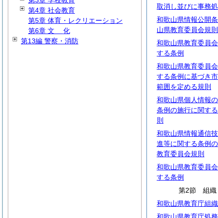
第3章 学校教育
取消し並びに事務処
第4章 社会教育
和歌山県情報公開条
第5章 体育・レクリエーション
山県教育委員会規則
第6章
文
化
第13編 警察・消防
和歌山県教育委員会
する条例
和歌山県教育委員会
する条例に基づき市
範囲を定める規則
和歌山県個人情報の
条例の施行に関する
則
和歌山県情報通信技
進等に関する条例の
教育委員会規則
和歌山県教育委員会
する条例
第2節 組織
和歌山県教育庁組織
和歌山県教育庁処務