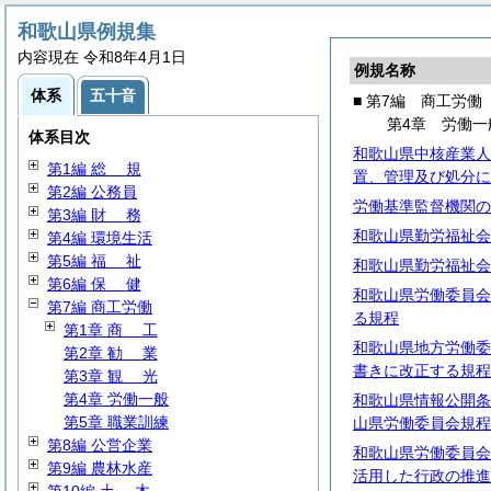
和歌山県例規集
内容現在 令和8年4月1日
例規名称
体系
五十音
■ 第7編 商工労働
第4章 労働一
体系目次
和歌山県中核産業人
第1編
総
規
置、管理及び処分に
第2編 公務員
労働基準監督機関の
第3編
財
務
和歌山県勤労福祉会
第4編 環境生活
第5編
福
祉
和歌山県勤労福祉会
第6編
保
健
和歌山県労働委員会
第7編 商工労働
る規程
第1章
商
工
和歌山県地方労働委
第2章
勧
業
書きに改正する規程
第3章
観
光
第4章 労働一般
和歌山県情報公開条
第5章 職業訓練
山県労働委員会規程
第8編 公営企業
和歌山県労働委員会
第9編 農林水産
活用した行政の推進