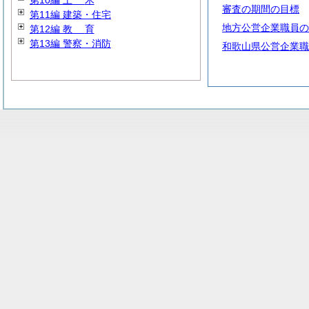
第10編
土
木
審査の期間の目標
第11編 建築・住宅
地方公営企業職員の
第12編
教
育
第13編 警察・消防
和歌山県公営企業職