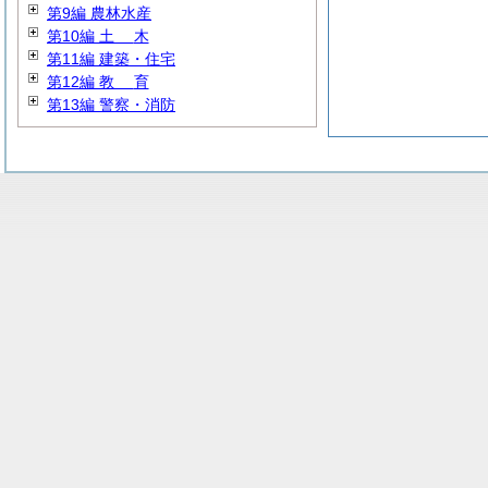
第9編 農林水産
第10編
土
木
第11編 建築・住宅
第12編
教
育
第13編 警察・消防