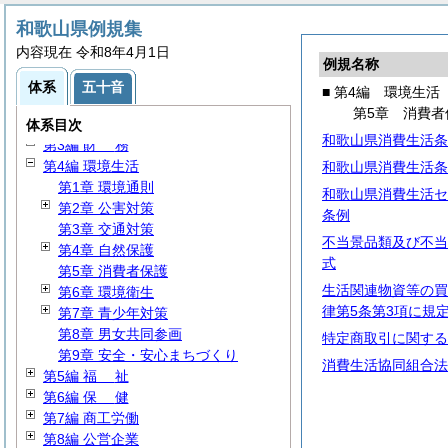
和歌山県例規集
内容現在 令和8年4月1日
例規名称
体系
五十音
■ 第4編 環境生活
第1編
総
規
第5章 消費者
第2編 公務員
体系目次
和歌山県消費生活条
第3編
財
務
第4編 環境生活
和歌山県消費生活条
第1章 環境通則
和歌山県消費生活セ
第2章 公害対策
条例
第3章 交通対策
不当景品類及び不当
第4章 自然保護
式
第5章 消費者保護
生活関連物資等の買
第6章 環境衛生
律第5条第3項に規
第7章 青少年対策
第8章 男女共同参画
特定商取引に関する
第9章 安全・安心まちづくり
消費生活協同組合法
第5編
福
祉
第6編
保
健
第7編 商工労働
第8編 公営企業