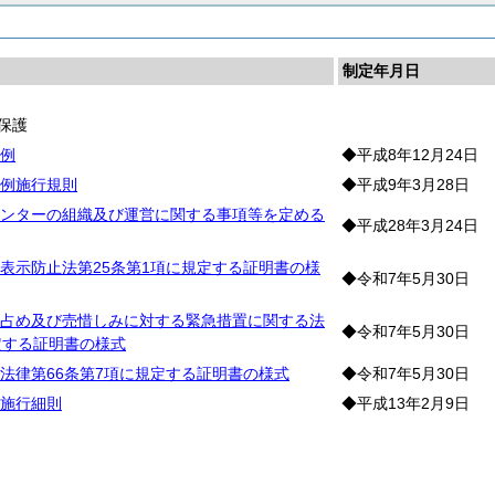
制定年月日
保護
例
◆平成8年12月24日
例施行規則
◆平成9年3月28日
ンターの組織及び運営に関する事項等を定める
◆平成28年3月24日
表示防止法第25条第1項に規定する証明書の様
◆令和7年5月30日
占め及び売惜しみに対する緊急措置に関する法
◆令和7年5月30日
定する証明書の様式
法律第66条第7項に規定する証明書の様式
◆令和7年5月30日
施行細則
◆平成13年2月9日