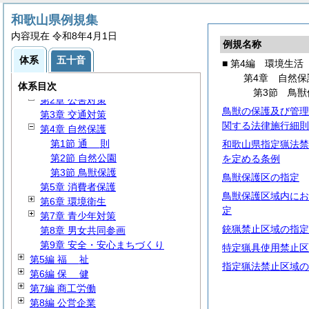
和歌山県例規集
第1編
総
規
内容現在 令和8年4月1日
第2編 公務員
例規名称
第3編
財
務
体系
五十音
■ 第4編 環境生活
第4編 環境生活
第4章 自然保
第1章 環境通則
体系目次
第3節 鳥獣
第2章 公害対策
鳥獣の保護及び管理
第3章 交通対策
関する法律施行細則
第4章 自然保護
第1節
通
則
和歌山県指定猟法禁
第2節 自然公園
を定める条例
第3節 鳥獣保護
鳥獣保護区の指定
第5章 消費者保護
鳥獣保護区域内にお
第6章 環境衛生
定
第7章 青少年対策
銃猟禁止区域の指定
第8章 男女共同参画
第9章 安全・安心まちづくり
特定猟具使用禁止区
第5編
福
祉
指定猟法禁止区域の
第6編
保
健
第7編 商工労働
第8編 公営企業