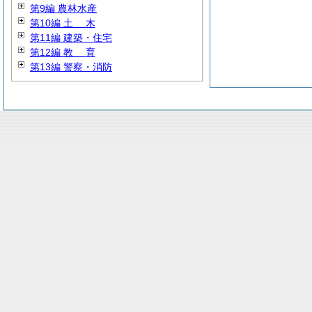
第9編 農林水産
第10編
土
木
第11編 建築・住宅
第12編
教
育
第13編 警察・消防