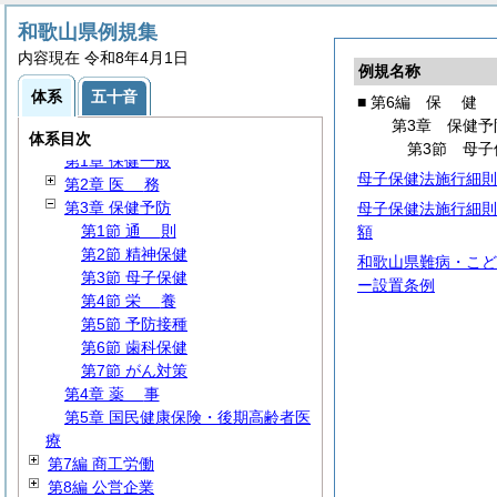
第1編
総
規
和歌山県例規集
第2編 公務員
内容現在 令和8年4月1日
第3編
財
務
例規名称
第4編 環境生活
体系
五十音
■ 第6編
保
健
第5編
福
祉
第3章 保健予
第6編
保
健
体系目次
第3節 母子
第1章 保健一般
母子保健法施行細則
第2章
医
務
第3章 保健予防
母子保健法施行細則
第1節
通
則
額
第2節 精神保健
和歌山県難病・こど
第3節 母子保健
ー設置条例
第4節
栄
養
第5節 予防接種
第6節 歯科保健
第7節 がん対策
第4章
薬
事
第5章 国民健康保険・後期高齢者医
療
第7編 商工労働
第8編 公営企業