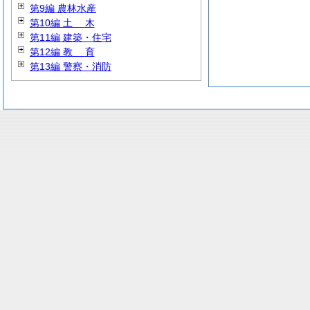
第9編 農林水産
第10編
土
木
第11編 建築・住宅
第12編
教
育
第13編 警察・消防