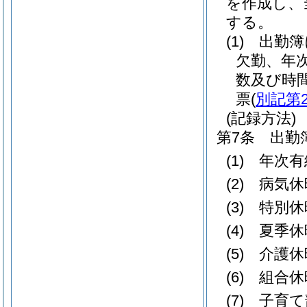
を作成し、
する。
(1)
出勤簿
欠勤、年
数及び時
票
(
別記第
(記録方法)
第7条
出勤
(1)
年次
(2)
病気
(3)
特別
(4)
夏季
(5)
介護
(6)
組合
(7)
子育