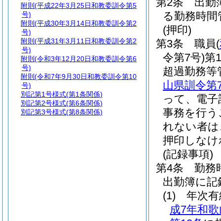
第2条
出勤
附則
(平成22年3月25日和教委訓令第5
る勤務時間
号)
附則
(平成30年3月14日和教委訓令第2
(押印)
号)
附則
(平成31年3月11日和教委訓令第2
第3条
職員
(
号)
令第7号)
第
附則
(令和3年12月20日和教委訓令第6
号)
超過勤務等
附則
(令和7年9月30日和教委訓令第10
山県訓令第7
号)
別記第1号様式
(第1条関係)
って、電子
別記第2号様式
(第6条関係)
事務を行う
別記第3号様式
(第8条関係)
れない者は
押印しなけ
(記録事項)
第4条
勤務
出勤簿に記
(1)
年次
成7年和