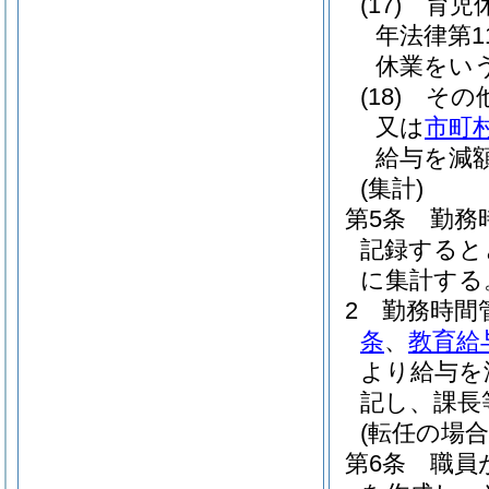
(17)
育児
年法律第11
休業をい
(18)
そ
又は
市町
給与を減
(集計)
第5条
勤務
記録すると
に集計する
2
勤務時間
条
、
教育給
より給与を
記し、課長
(転任の場合
第6条
職員