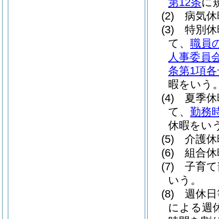
第12条
に
(2)
病気
(3)
特別
て、
職員
人事委員
条第1項各
暇をいう
(4)
夏季
て、
勤務時
休暇をい
(5)
介護
(6)
組合
(7)
子育
いう。
(8)
週休
による週