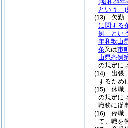
(昭和24
という。)
(13)
欠勤
に関する
例」という
年和歌山
条
又は
市
山県条例第
の規定に
(14)
出張
するため
(15)
休職
の規定に
職務に従
(16)
停職
て、職を