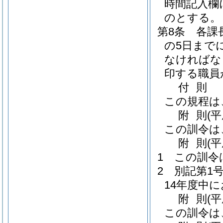
時間記入欄
のとする。
第8条
各課
の5日まで
なければな
印する職員
付
則
この規程は
附
則
(
この訓令は
附
則
(
1
この訓令
2
別記第1
14年度中
附
則
(
この訓令は