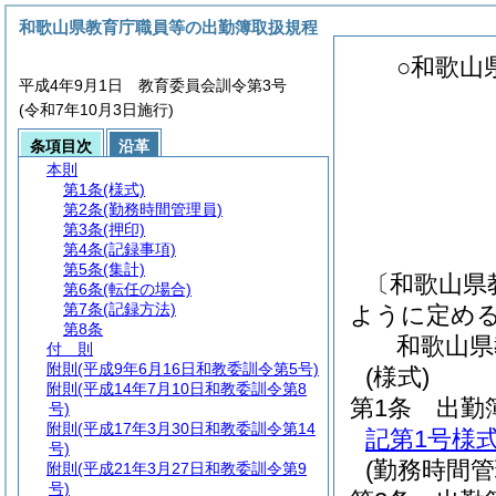
和歌山県教育庁職員等の出勤簿取扱規程
○和歌山
平成4年9月1日 教育委員会訓令第3号
(令和7年10月3日施行)
条項目次
沿革
本則
第1条
(様式)
第2条
(勤務時間管理員)
第3条
(押印)
第4条
(記録事項)
第5条
(集計)
〔和歌山県
第6条
(転任の場合)
第7条
(記録方法)
ように定め
第8条
和歌山県
付 則
附則
(平成9年6月16日和教委訓令第5号)
(様式)
附則
(平成14年7月10日和教委訓令第8
第1条
出勤
号)
附則
(平成17年3月30日和教委訓令第14
記第1号様
号)
(勤務時間管
附則
(平成21年3月27日和教委訓令第9
号)