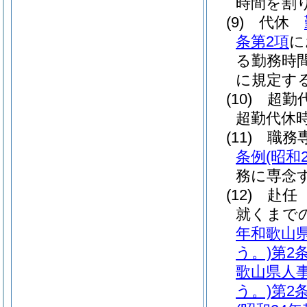
時間を割
(9)
代休
条第2項
に
る勤務時
に規定す
(10)
超勤
超勤代休
(11)
職務
条例
(昭和
務に専念
(12)
赴任
就くまで
年和歌山
う。)
第2
歌山県人
う。)
第2