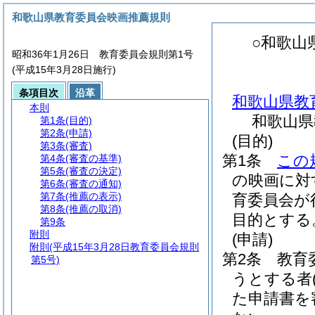
和歌山県教育委員会映画推薦規則
○和歌山
昭和36年1月26日 教育委員会規則第1号
(平成15年3月28日施行)
条項目次
沿革
和歌山県教
本則
和歌山県
第1条
(目的)
第2条
(申請)
(目的)
第3条
(審査)
第1条
この
第4条
(審査の基準)
第5条
(審査の決定)
の映画に対
第6条
(審査の通知)
第7条
(推薦の表示)
育委員会が
第8条
(推薦の取消)
目的とする
第9条
附則
(申請)
附則
(平成15年3月28日教育委員会規則
第2条
教育
第5号)
うとする者
た申請書を