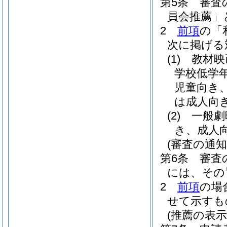
第5条
審査
員会推薦」
2
前項
の「
次に掲げる
(1)
教材映
学校低学
児童向き
は成人向
(2)
一般劇
き、成人
(審査の通知
第6条
審査
には、その
2
前項
の場
せて示すも
(推薦の表示