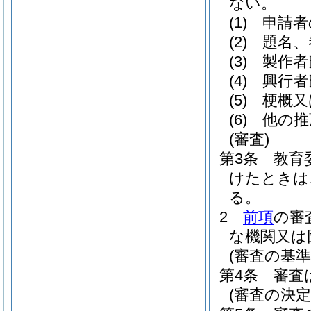
ない。
(1)
申請者
(2)
題名、
(3)
製作者
(4)
興行者
(5)
梗概又
(6)
他の推
(審査)
第3条
教育
けたときは
る。
2
前項
の審
な機関又は
(審査の基準
第4条
審査
(審査の決定