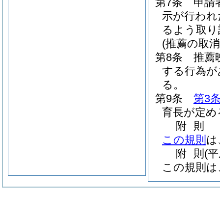
第7条
申請
示が行われ
るよう取り
(推薦の取消
第8条
推薦
する行為が
る。
第9条
第3
育長が定め
附
則
この規則
は
附
則
(
この規則は