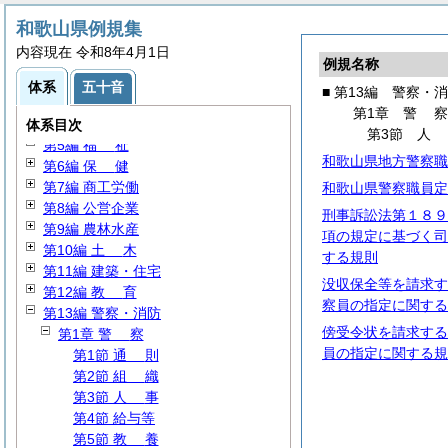
和歌山県例規集
内容現在 令和8年4月1日
第1編
総
規
例規名称
第2編 公務員
体系
五十音
■ 第13編 警察・
第3編
財
務
第1章
警
第4編 環境生活
体系目次
第3節
第5編
福
祉
和歌山県地方警察職
第6編
保
健
第7編 商工労働
和歌山県警察職員定
第8編 公営企業
刑事訴訟法第１８９
第9編 農林水産
項の規定に基づく司
第10編
土
木
する規則
第11編 建築・住宅
没収保全等を請求す
第12編
教
育
察員の指定に関する
第13編 警察・消防
傍受令状を請求する
第1章
警
察
員の指定に関する規
第1節
通
則
第2節
組
織
第3節
人
事
第4節 給与等
第5節
教
養