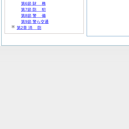
第6節
財
務
第7節
防
犯
第8節
警
備
第9節 警ら交通
第2章
消
防