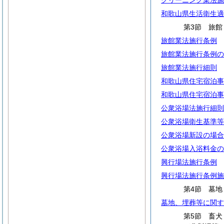
クリーニング業法施
和歌山県生活衛生適
第3節 旅
旅館業法施行条例
旅館業法施行条例の
旅館業法施行細則
和歌山県住宅宿泊事
和歌山県住宅宿泊事
公衆浴場法施行細則
公衆浴場衛生基準等
公衆浴場新設の場合
公衆浴場入浴料金の
興行場法施行条例
興行場法施行条例施
第4節 墓地
墓地、埋葬等に関す
第5節 畜