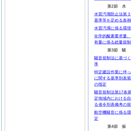
第2節
水質汚濁防止法第３
基準等を定める条例
水質汚濁に係る環境
化学的酸素要求量、
有量に係る総量規制
第3節
騒音規制法に基づく
準
特定建設作業に伴っ
に関する基準別表第
の指定
騒音規制法第17条
定地域内における自
る省令別表備考の規
航空機騒音に係る環
定
第4節