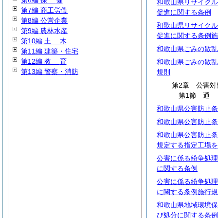
第6編
保
健
和歌山県リサイクル
第7編 商工労働
促進に関する条例
第8編 公営企業
和歌山県リサイクル
第9編 農林水産
促進に関する条例施
第10編
土
木
和歌山県ごみの散乱
第11編 建築・住宅
第12編
教
育
和歌山県ごみの散乱
第13編 警察・消防
規則
第2章 公害対
第1節
和歌山県公害防止条
和歌山県公害防止条
和歌山県公害防止条
規定する指定工場を
公害に係る紛争処理
に関する条例
公害に係る紛争処理
に関する条例施行規
和歌山県地域環境保
び処分に関する条例