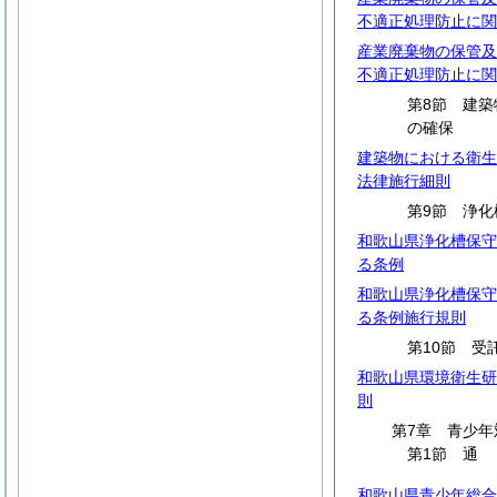
不適正処理防止に関
産業廃棄物の保管及
不適正処理防止に関
第8節 建
の確保
建築物における衛生
法律施行細則
第9節 浄化
和歌山県浄化槽保守
る条例
和歌山県浄化槽保守
る条例施行規則
第10節 受
和歌山県環境衛生研
則
第7章 青少年
第1節
和歌山県青少年総合