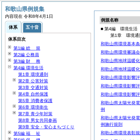
和歌山県例規集
内容現在 令和8年4月1日
例規名称
体系
五十音
■ 第4編 環境生活
第1章 環境通
体系目次
和歌山県環境基本条
第1編
総
規
和歌山県環境審議会
第2編 公務員
和歌山県地球温暖化
第3編
財
務
第4編 環境生活
和歌山県地球温暖化
第1章 環境通則
和歌山県環境影響評
第2章 公害対策
和歌山県環境影響評
第3章 交通対策
第4章 自然保護
和歌山県環境影響評
第5章 消費者保護
和歌山県太陽光発電
第6章 環境衛生
例
第7章 青少年対策
和歌山県太陽光発電
第8章 男女共同参画
例施行規則
第9章 安全・安心まちづくり
和歌山県環境表彰規
第5編
福
祉