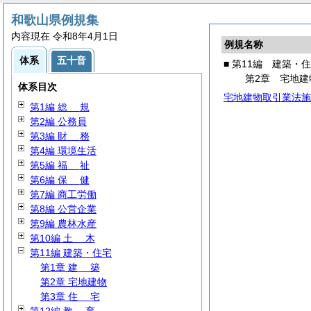
和歌山県例規集
内容現在 令和8年4月1日
例規名称
体系
五十音
■ 第11編 建築・
第2章 宅地建
体系目次
宅地建物取引業法施
第1編
総
規
第2編 公務員
第3編
財
務
第4編 環境生活
第5編
福
祉
第6編
保
健
第7編 商工労働
第8編 公営企業
第9編 農林水産
第10編
土
木
第11編 建築・住宅
第1章
建
築
第2章 宅地建物
第3章
住
宅