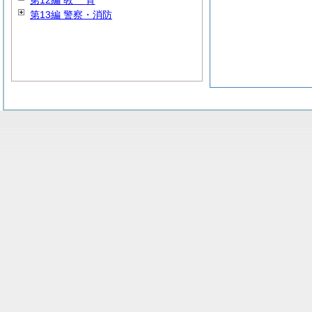
第12編
教
育
第13編 警察・消防