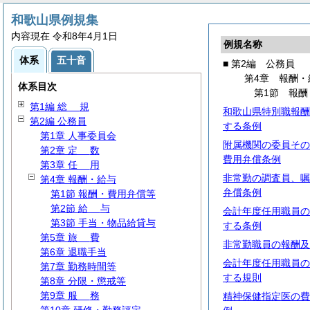
和歌山県例規集
内容現在 令和8年4月1日
例規名称
体系
五十音
■ 第2編 公務員
第4章 報酬・
体系目次
第1節 報酬
第1編
総
規
和歌山県特別職報酬
第2編 公務員
する条例
第1章 人事委員会
附属機関の委員その
第2章
定
数
費用弁償条例
第3章
任
用
非常勤の調査員、嘱
第4章 報酬・給与
弁償条例
第1節 報酬・費用弁償等
第2節
給
与
会計年度任用職員の
第3節 手当・物品給貸与
する条例
第5章
旅
費
非常勤職員の報酬及
第6章 退職手当
会計年度任用職員の
第7章 勤務時間等
する規則
第8章 分限・懲戒等
第9章
服
務
精神保健指定医の費