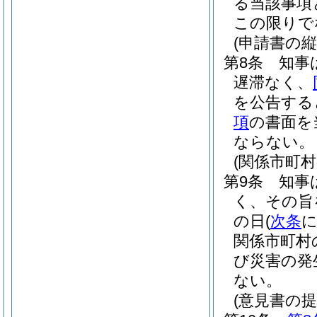
る当該事項
この限りで
(申請書の縦
第8条
知事
遅滞なく、
を公告する
項
の書面を
ならない。
(関係市町
第9条
知事
く、その旨
の日
(
次条
に
関係市町村
び災害の発
ない。
(意見書の提