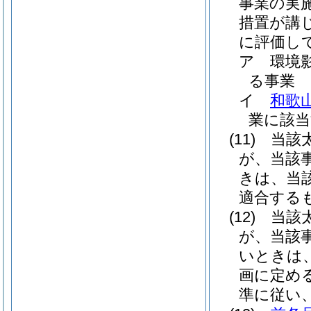
事業の実
措置が講
に評価し
ア
環境
る事業
イ
和歌
業に該当
(11)
当該
が、当該
きは、当
適合する
(12)
当該
が、当該
いときは
画に定め
準に従い