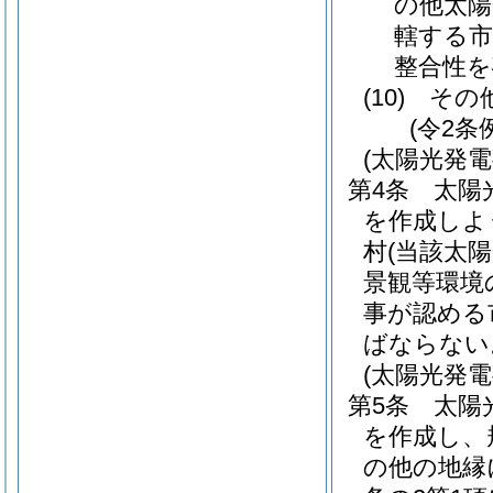
の他太陽
轄する市
整合性を
(10)
その
(令2条
(太陽光発
第4条
太陽
を作成しよ
村
(当該太
景観等環境
事が認める
ばならない
(太陽光発
第5条
太陽
を作成し、
の他の地縁