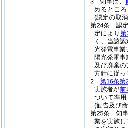
3
知事は、
めるところ
(認定の取
第24条
認
定により
第
く、当該認
光発電事業
陽光発電事
及び廃棄の
方針に従っ
2
第16条第
実施者が
前
ついて準用
(勧告及び命
第25条
知
業を実施し