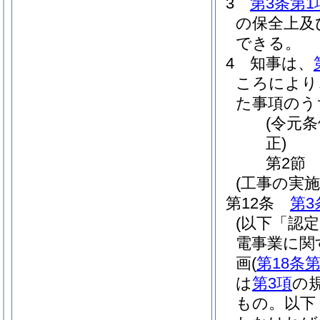
3
第3条第1
の保全上及
できる。
4
知事は、
ころにより
た事項のう
(令元条
正)
第2節
(工事の実施
第12条
第3
(以下「認
電事業に関
画
(
第18条第
は
第3項
の
もの。以下