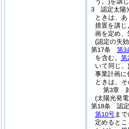
う。)
を講
3
認定太陽
ときは、あ
措置を講じ
画を定め、
(認定の失効
第17条
第3
を含む。
第
いて同じ。
事業計画に
ときは、そ
第3章
(太陽光発
第18条
認
第10号
まで
定めるとこ