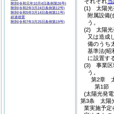
それぞれ
当
附則
(令和元年10月4日条例第26号)
(1)
太陽光
附則
(令和2年3月24日条例第12号)
附則
(令和5年3月14日条例第11号)
附属設備
経過措置
う。
附則
(令和7年3月25日条例第19号)
(2)
太陽光
又は造成
備のうち
基準法
(昭
に設置す
(3)
事業区
う。
第2章
第1節
(太陽光発
第3条
太陽
業実施予定