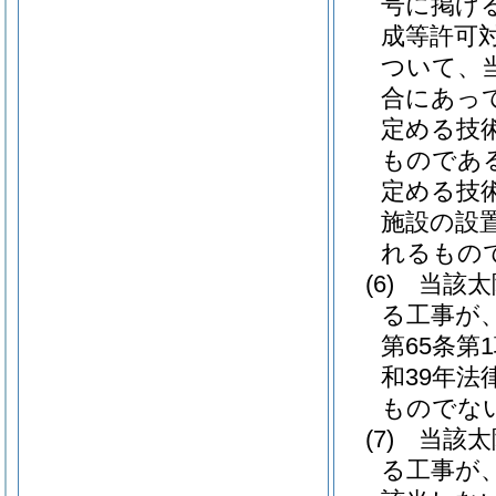
号に掲げ
成等許可
ついて、
合にあって
定める技
ものであ
定める技
施設の設
れるもの
(6)
当該太
る工事が
第65条
和39年法律
ものでな
(7)
当該太
る工事が