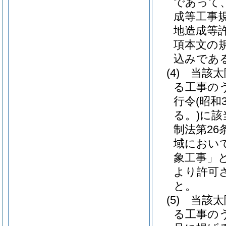
であって
成等工事
地造成等
項本文の
込みであ
(4)
当該太
る工事の
行令
(昭和
る。)
に該
制法第2
域におい
象工事」と
より許可
と。
(5)
当該太
る工事の