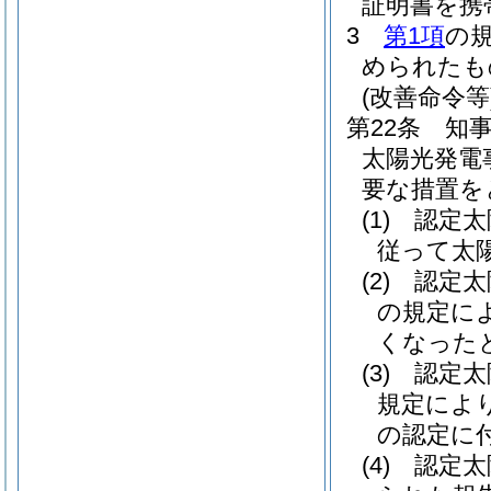
証明書を携
3
第1項
の
められたも
(改善命令等
第22条
知
太陽光発電
要な措置を
(1)
認定太
従って太
(2)
認定太
の規定に
くなった
(3)
認定太
規定によ
の認定に
(4)
認定太