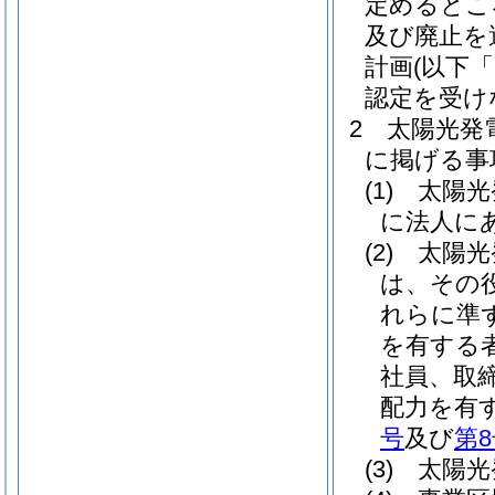
定めるとこ
及び廃止を
計画
(以下
認定を受け
2
太陽光発
に掲げる事
(1)
太陽光
に法人に
(2)
太陽光
は、その
れらに準
を有する
社員、取
配力を有
号
及び
第
(3)
太陽光