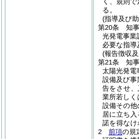
く、規則で
る。
(指導及び助
第20条
知
光発電事業
必要な指導
(報告徴収及
第21条
知
太陽光発電
設備及び事
告をさせ、
業所若しく
設備その他
居に立ち入
諾を得なけ
2
前項
の規