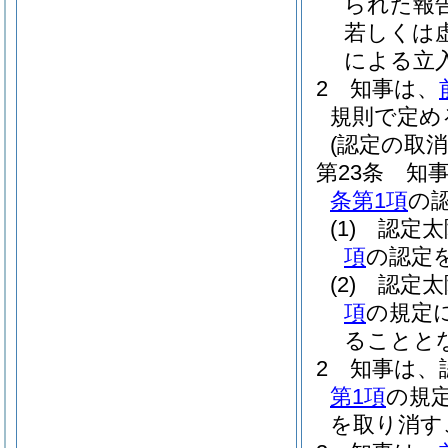
られた報
若しくは
による立
2
知事は、
規則で定め
(認定の取消
第23条
知
条第1項
の
(1)
認定太
項
の認定
(2)
認定太
項
の規定
ることと
2
知事は、
第1項
の規
を取り消す