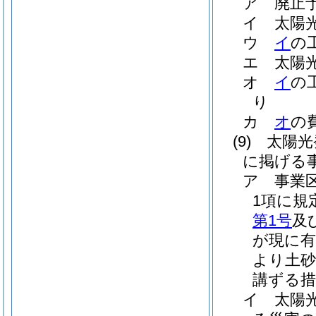
ア
廃止
イ
太陽
ウ
イ
の
エ
太陽
オ
イ
の
り
カ
オ
の
(9)
太陽光
に掲げる
ア
事業
1項に規
第1号
及
が現に有
より土
講ずる措
イ
太陽