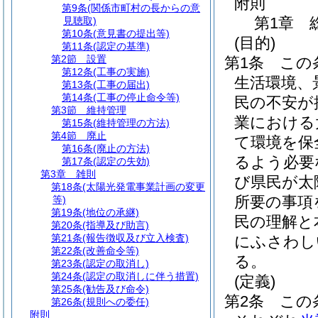
附則
第9条
(関係市町村の長からの意
第1章
見聴取)
第10条
(意見書の提出等)
(目的)
第11条
(認定の基準)
第2節
設置
第1条
この
第12条
(工事の実施)
生活環境、
第13条
(工事の届出)
第14条
(工事の停止命令等)
民の不安が
第3節
維持管理
業における
第15条
(維持管理の方法)
第4節
廃止
て環境を保
第16条
(廃止の方法)
るよう必要
第17条
(認定の失効)
第3章
雑則
び県民が太
第18条
(太陽光発電事業計画の変更
所要の事項
等)
第19条
(地位の承継)
民の理解と
第20条
(指導及び助言)
第21条
(報告徴収及び立入検査)
にふさわし
第22条
(改善命令等)
る。
第23条
(認定の取消し)
第24条
(認定の取消しに伴う措置)
(定義)
第25条
(勧告及び命令)
第2条
この
第26条
(規則への委任)
附則