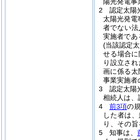
陽光発電事
2
認定太陽
太陽光発電
者でない法
実施者であ
(当該認定
せる場合に
り設立され
画に係る太
事業実施者
3
認定太陽
相続人は、
4
前3項
の
した者は、
り、その旨
5
知事は、