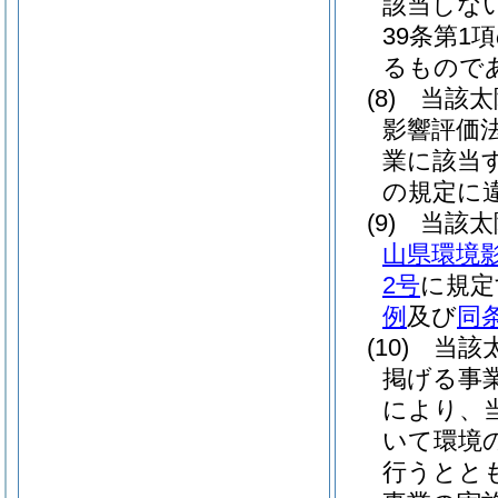
該当しな
39条第
るもので
(8)
当該太
影響評価
業に該当
の規定に
(9)
当該太
山県環境
2号
に規定
例
及び
同
(10)
当該
掲げる事
により、
いて環境
行うとと