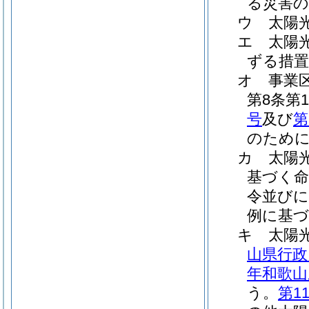
る災害
ウ
太陽
エ
太陽
ずる措置
オ
事業
第8条第
号
及び
第
のため
カ
太陽
基づく命
令並びに
例に基
キ
太陽
山県行政
年和歌山
う。
第1