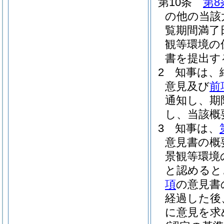
第10条
第8
の他の当該
覧期間満了
観等環境の
書を提出す
2
知事は、
意見及び
前
通知し、期
し、当該概
3
知事は、
意見書の概
景観等環境
と認めると
項
の意見書
経過した後
に意見を求