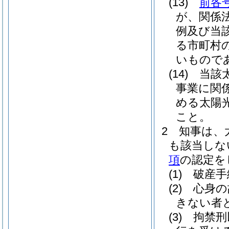
(13)
前各
が、関係
例及び当
る市町村
いもので
(14)
当該
事業に関
める太陽
こと。
2
知事は、
も該当しな
項
の認定を
(1)
破産手
(2)
心身の
きない者
(3)
拘禁刑