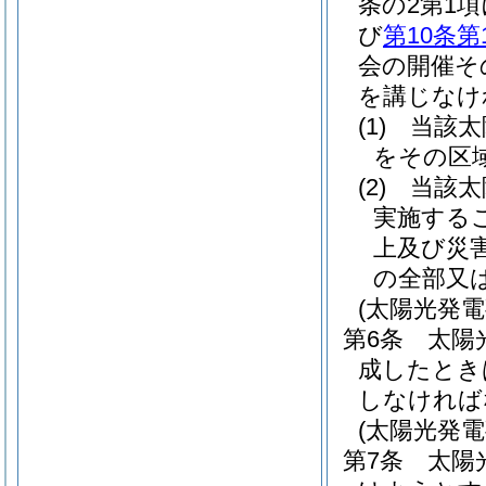
条の2第1
び
第10条第
会の開催そ
を講じなけ
(1)
当該太
をその区
(2)
当該太
実施する
上及び災
の全部又
(太陽光発
第6条
太陽
成したとき
しなければ
(太陽光発
第7条
太陽