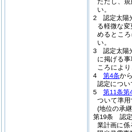
ただし、規
い。
2
認定太陽
る軽微な変
めるところ
い。
3
認定太陽
に掲げる事
ころにより
4
第4条
か
認定につい
5
第11条第
ついて準用
(地位の承継
第19条
認
業計画に係