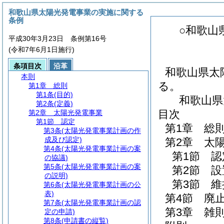
和歌山県太陽光発電事業の実施に関する
条例
○和歌山
平成30年3月23日 条例第16号
(令和7年6月1日施行)
条項目次
沿革
和歌山県太
本則
る。
第1章
総則
第1条
(目的)
和歌山県
第2条
(定義)
目次
第2章
太陽光発電事業
第1節
認定
第1章
総
第3条
(太陽光発電事業計画の作
成及び認定)
第2章
太
第4条
(太陽光発電事業計画の案
第1節
認
の協議)
第5条
(太陽光発電事業計画の案
第2節
設
の説明)
第3節
維
第6条
(太陽光発電事業計画の公
表)
第4節
廃
第7条
(太陽光発電事業計画の認
第3章
雑
定の申請)
第8条
(申請書の縦覧)