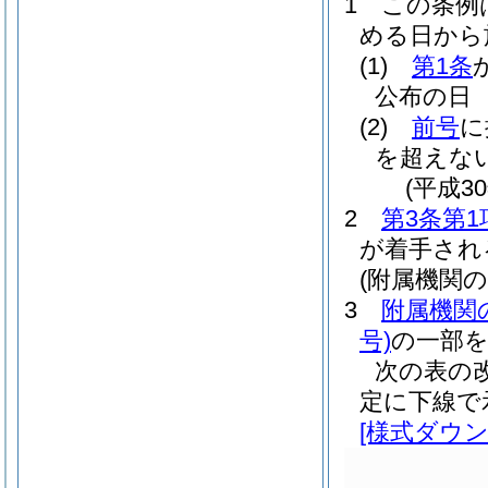
1
この条例
める日から
(1)
第1条
公布の日
(2)
前号
に
を超えな
(平成3
2
第3条第1
が着手され
(附属機関
3
附属機関
号)
の一部
次の表の
定に下線で
[様式ダウン