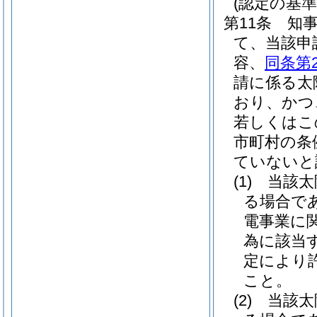
(認定の基準
第11条
知
て、当該申
容、
同条第
請に係る太
おり、かつ
若しくはこ
市町村の条
ていないと
(1)
当該太
る場合で
電事業に
為に該当
定により
こと。
(2)
当該太