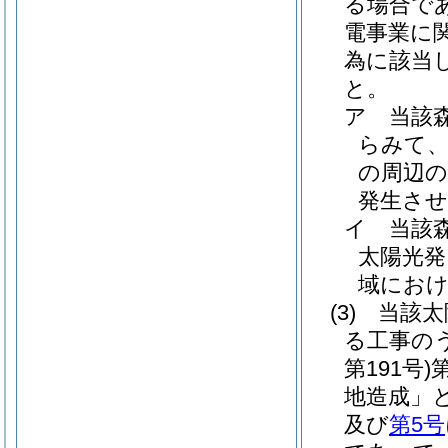
る場合で
電事業に
為に該当
と。
ア
当該
らみて、
の周辺の
発生さ
イ
当該
太陽光発
域にお
(3)
当該太
る工事の
第191号)
地造成」と
及び
第5号