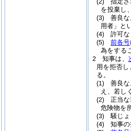
(2)
指定さ
を投棄し
(3)
善良な
用者」とい
(4)
許可な
(5)
前各号
為をする
2
知事は、
用を拒否し
る。
(1)
善良な
え、若し
(2)
正当な
危険物を
(3)
騒じょ
(4)
知事の