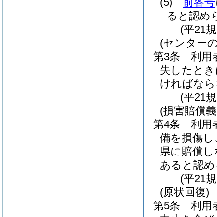
(5)
前各号
ると認め
(平21
(センター
第3条
利用
失したとき
ければなら
(平21
(損害賠償義
第4条
利用
備を損傷し
県に賠償し
あると認め
(平21
(原状回復)
第5条
利用