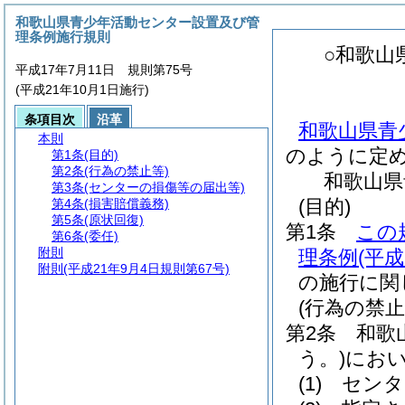
和歌山県青少年活動センター設置及び管
理条例施行規則
○和歌山
平成17年7月11日 規則第75号
(平成21年10月1日施行)
条項目次
沿革
和歌山県青
本則
のように定
第1条
(目的)
第2条
(行為の禁止等)
和歌山県
第3条
(センターの損傷等の届出等)
(目的)
第4条
(損害賠償義務)
第5条
(原状回復)
第1条
この
第6条
(委任)
附則
理条例
(平
附則
(平成21年9月4日規則第67号)
の施行に関
(行為の禁止
第2条
和歌
う。)
にお
(1)
センタ