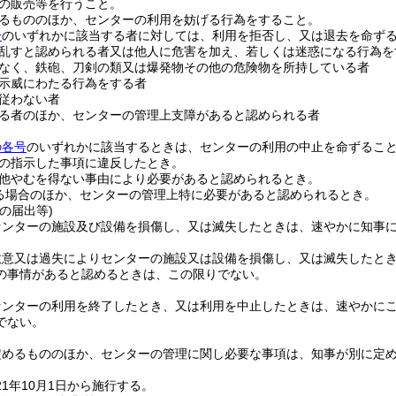
の販売等を行うこと。
るもののほか、センターの利用を妨げる行為をすること。
号
のいずれかに該当する者に対しては、利用を拒否し、又は退去を命ず
乱すと認められる者又は他人に危害を加え、若しくは迷惑になる行為を
なく、鉄砲、刀剣の類又は爆発物その他の危険物を所持している者
示威にわたる行為をする者
従わない者
る者のほか、センターの管理上支障があると認められる者
の各号
のいずれかに該当するときは、センターの利用の中止を命ずるこ
の指示した事項に違反したとき。
他やむを得ない事由により必要があると認められるとき。
る場合のほか、センターの管理上特に必要があると認められるとき。
の届出等)
センターの施設及び設備を損傷し、又は滅失したときは、速やかに知事
故意又は過失によりセンターの施設又は設備を損傷し、又は滅失したと
の事情があると認めるときは、この限りでない。
センターの利用を終了したとき、又は利用を中止したときは、速やかに
でない。
定めるもののほか、センターの管理に関し必要な事項は、知事が別に定
1年10月1日から施行する。