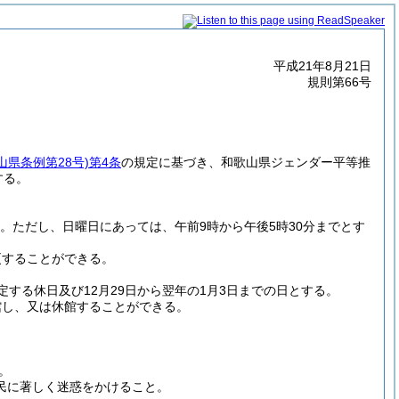
平成21年8月21日
規則第66号
山県条例第28号)
第4条
の規定に基づき、和歌山県ジェンダー平等推
する。
る。
ただし、日曜日にあっては、午前9時から午後5時30分までとす
更することができる。
定する休日及び12月29日から翌年の1月3日までの日とする。
館し、又は休館することができる。
。
民に著しく迷惑をかけること。