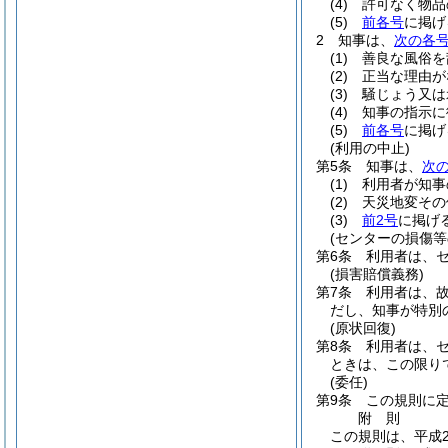
(4)
許可なく物品
(5)
前各号
に掲げ
2
知事は、
次の各
(1)
善良な風俗を
(2)
正当な理由が
(3)
騒じょう又は
(4)
知事の指示に
(5)
前各号
に掲げ
(利用の中止)
第5条
知事は、
次
(1)
利用者が知事
(2)
天災地変その
(3)
前2号
に掲げ
(センターの損傷等
第6条
利用者は、
(損害賠償義務)
第7条
利用者は、
だし、知事が特別
(原状回復)
第8条
利用者は、
ときは、この限り
(委任)
第9条
この規則に
附
則
この規則は、平成2