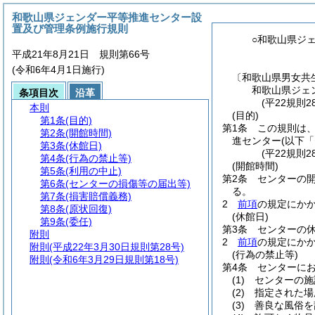
和歌山県ジェンダー平等推進センター設
置及び管理条例施行規則
○和歌山県ジ
平成21年8月21日 規則第66号
(令和6年4月1日施行)
〔和歌山県男女共
和歌山県ジェ
条項目次
沿革
(平22規則2
本則
(目的)
第1条
(目的)
第1条
この規則は
第2条
(開館時間)
進センター
(以下
第3条
(休館日)
(平22規則
第4条
(行為の禁止等)
(開館時間)
第5条
(利用の中止)
第2条
センターの
第6条
(センターの損傷等の届出等)
る。
第7条
(損害賠償義務)
2
前項
の規定にか
第8条
(原状回復)
(休館日)
第9条
(委任)
第3条
センターの
附則
2
前項
の規定にか
附則
(平成22年3月30日規則第28号)
(行為の禁止等)
附則
(令和6年3月29日規則第18号)
第4条
センターに
(1)
センターの施
(2)
指定された場
(3)
善良な風俗を