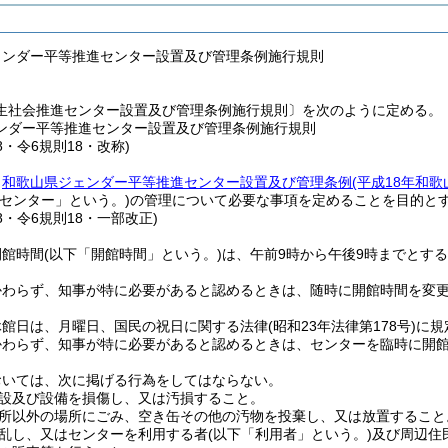
ェンダー平等推進センター設置及び管理条例施行規則
生社会推進センター設置及び管理条例施行規則〕を次のように定める。
ンダー平等推進センター設置及び管理条例施行規則
8・令6規則18・改称)
、
和歌山県ジェンダー平等推進センター設置及び管理条例
(平成18年和歌
「センター」という。)
の管理について必要な事項を定めることを目的と
28・令6規則18・一部改正)
開館時間
(以下「開館時間」という。)
は、午前9時から午後9時までとす
かわらず、知事が特に必要があると認めるときは、随時に開館時間を変
休館日は、月曜日、国民の祝日に関する法律
(昭和23年法律第178号)
に規
かわらず、知事が特に必要があると認めるときは、センターを臨時に開
おいては、次に掲げる行為をしてはならない。
設及び設備を損傷し、又は汚損すること。
所以外の場所にごみ、空き缶その他の汚物を投棄し、又は放置すること
乱し、又はセンターを利用する者
(以下「利用者」という。)
及び周辺住