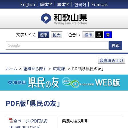
English
簡体字
繁体字
한국어
Francais
文字サイズ
色合い
標準
拡大
標準
黒
青
音声読み上げ
ホーム
>
組織から探す
>
広報課
>
PDF版「県民の友」
PDF版「県民の友」
全ページ（PDF形式
県民の友6月号
10,690キロバイト）