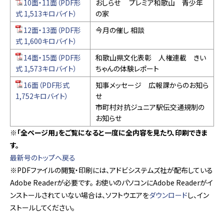
10面・11面（PDF形
おしらせ プレミア和歌山 青少年
式 1,513キロバイト）
の家
12面・13面（PDF形
今月の催し 相談
式 1,600キロバイト）
14面・15面（PDF形
和歌山県文化表彰 人権連載 きい
式 1,573キロバイト）
ちゃんの体験レポート
16面（PDF形式
知事メッセージ 広報課からのお知ら
1,752キロバイト）
せ
市町村対抗ジュニア駅伝交通規制の
お知らせ
※「全ページ用」をご覧になると一度に全内容を見たり、印刷できま
す。
最新号のトップへ戻る
※PDFファイルの閲覧・印刷には、アドビシステムズ社が配布している
Adobe Readerが必要です。 お使いのパソコンにAdobe Readerがイ
ンストールされていない場合は、ソフトウエアを
ダウンロード
し、イン
ストールしてください。