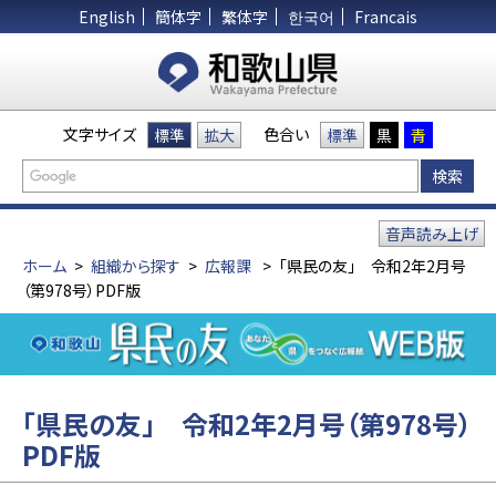
English
簡体字
繁体字
한국어
Francais
文字サイズ
色合い
標準
拡大
標準
黒
青
音声読み上げ
ホーム
>
組織から探す
>
広報課
>
「県民の友」 令和2年2月号
（第978号）PDF版
「県民の友」 令和2年2月号（第978号）
PDF版