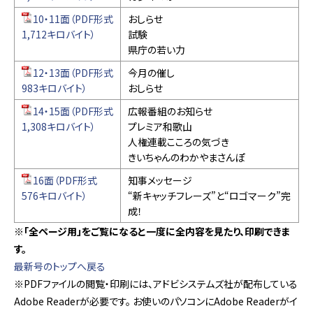
10・11面（PDF形式
おしらせ
1,712キロバイト）
試験
県庁の若い力
12・13面（PDF形式
今月の催し
983キロバイト）
おしらせ
14・15面（PDF形式
広報番組のお知らせ
1,308キロバイト）
プレミア和歌山
人権連載こころの気づき
きいちゃんのわかやまさんぽ
16面（PDF形式
知事メッセージ
576キロバイト）
“新キャッチフレーズ”と“ロゴマーク”完
成！
※「全ページ用」をご覧になると一度に全内容を見たり、印刷できま
す。
最新号のトップへ戻る
※PDFファイルの閲覧・印刷には、アドビシステムズ社が配布している
Adobe Readerが必要です。 お使いのパソコンにAdobe Readerがイ