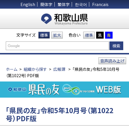
English
簡体字
繁体字
한국어
Francais
文字サイズ
色合い
標準
拡大
標準
黒
青
音声読み上げ
ホーム
>
組織から探す
>
広報課
>
「県民の友」令和5年10月号
（第1022号）PDF版
「県民の友」令和5年10月号（第1022
号）PDF版