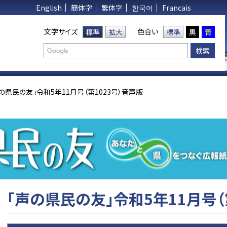
English
簡体字
繁体字
한국어
Francais
文字サイズ
色合い
標準
拡大
標準
黒
青
の県民の友」令和5年11月号（第1023号）音声版
「声の県民の友」令和5年11月号（