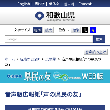
English
簡体字
繁体字
한국어
Francais
文字サイズ
色合い
標準
拡大
標準
黒
青
音声読み上げ
ホーム
>
組織から探す
>
広報課
>
音声版広報紙「声の県民の
友」
音声版広報紙「声の県民の友」
令和8年（2026年）5月号／第1053号