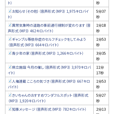
ト）
秒
お知らせ（その他）（音声形式（MP3） 1,975キロバイ
5分37
ト）
秒
異常気象時の道路の事前通行規制が変わります（音
1分18
声形式（MP3） 462キロバイト）
秒
ギャンブル等依存症のセルフチェックをしてみよう
1分53
（音声形式（MP3） 664キロバイト）
秒
青少年の家（音声形式（MP3） 1,266キロバイト）
3分35
秒
県立施設 今月の催し（音声形式（MP3） 3,970キロバ
11分
イト）
17秒
人権連載 こころの気づき（音声形式（MP3） 667キロ
1分53
バイト）
秒
きいちゃんのおすすめワンダフルスポット（音声形式
5分27
（MP3） 1,920キロバイト）
秒
知事メッセージ（音声形式（MP3） 782キロバイト）
2分13