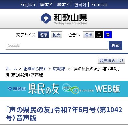
English
簡体字
繁体字
한국어
Francais
文字サイズ
色合い
標準
拡大
標準
黒
青
音声読み上げ
ホーム
>
組織から探す
>
広報課
>
「声の県民の友」令和7年6月
号（第1042号）音声版
「声の県民の友」令和7年6月号（第1042
号）音声版