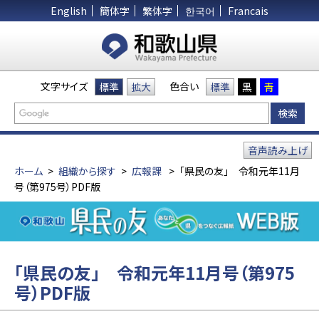
English
簡体字
繁体字
한국어
Francais
文字サイズ
色合い
標準
拡大
標準
黒
青
音声読み上げ
ホーム
>
組織から探す
>
広報課
>
「県民の友」 令和元年11月
号（第975号）PDF版
「県民の友」 令和元年11月号（第975
号）PDF版