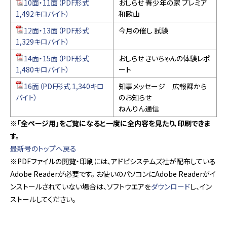
10面・11面（PDF形式
おしらせ 青少年の家 プレミア
1,492キロバイト）
和歌山
12面・13面（PDF形式
今月の催し 試験
1,329キロバイト）
14面・15面（PDF形式
おしらせ きいちゃんの体験レポ
1,480キロバイト）
ート
16面（PDF形式 1,340キロ
知事メッセージ 広報課から
バイト）
のお知らせ
ねんりん通信
※「全ページ用」をご覧になると一度に全内容を見たり、印刷できま
す。
最新号のトップへ戻る
※PDFファイルの閲覧・印刷には、アドビシステムズ社が配布している
Adobe Readerが必要です。 お使いのパソコンにAdobe Readerがイ
ンストールされていない場合は、ソフトウエアを
ダウンロード
し、イン
ストールしてください。