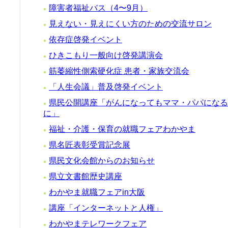
障害者福祉バス（4〜9月）
●
見えない・見えにくい方のための交流サロン
●
依存症啓発イベント
●
ひきこもり一般向け啓発講演会
●
筋萎縮性側索硬化症 患者・家族交流会
●
「人生会議」普及啓発イベント
●
県民公開講座「がんになってもママ・パパになる
●
に」
福祉・介護・保育の就職フェアわかやま
●
県名匠表彰受賞記念展
●
県民文化会館からのお知らせ
●
県立文書館歴史講座
●
わかやま就職フェアin大阪
●
講座「インターネットと人権」
●
わかやまテレワークフェア
●