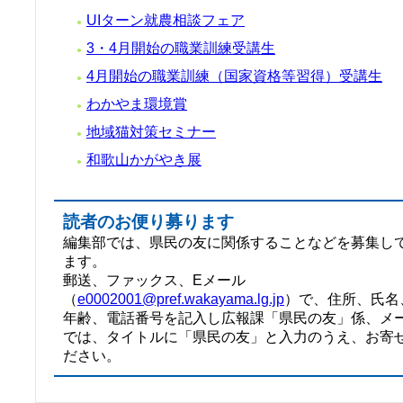
UIターン就農相談フェア
●
3・4月開始の職業訓練受講生
●
4月開始の職業訓練（国家資格等習得）受講生
●
わかやま環境賞
●
地域猫対策セミナー
●
和歌山かがやき展
●
読者のお便り募ります
編集部では、県民の友に関係することなどを募集し
ます。
郵送、ファックス、Eメール
（
e0002001@pref.wakayama.lg.jp
）で、住所、氏名
年齢、電話番号を記入し広報課「県民の友」係、メ
では、タイトルに「県民の友」と入力のうえ、お寄
ださい。