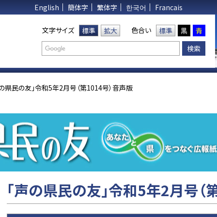
English
簡体字
繁体字
한국어
Francais
文字サイズ
色合い
標準
拡大
標準
黒
青
の県民の友」令和5年2月号（第1014号）音声版
「声の県民の友」令和5年2月号（第