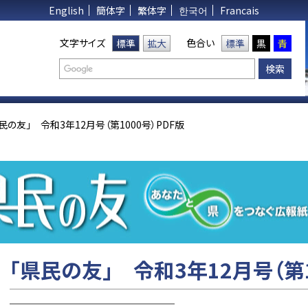
English
簡体字
繁体字
한국어
Francais
文字サイズ
色合い
標準
拡大
標準
黒
青
民の友」 令和3年12月号（第1000号）PDF版
「県民の友」 令和3年12月号（第1