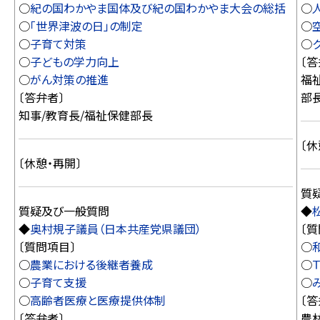
○
紀の国わかやま国体及び紀の国わかやま大会の総括
○
○
「世界津波の日」の制定
○
○
子育て対策
○
○
子どもの学力向上
〔答
○
がん対策の推進
福
〔答弁者〕
部
知事/教育長/福祉保健部長
〔休
〔休憩・再開〕
質
質疑及び一般質問
◆
◆
奥村規子議員（日本共産党県議団）
〔質
〔質問項目〕
○
○
農業における後継者養成
○
○
子育て支援
○
○
高齢者医療と医療提供体制
〔答
〔答弁者〕
農