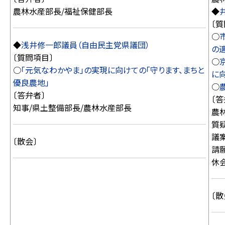
農林水産部長/福祉保健部長
◆
〔質
○
◆
浅井修一郎議員（自由民主党県議団）
の
〔質問項目〕
○
○
「元気なわかやま」の実現に向けての「守ります、まちと
に
優良農地」
○
〔答弁者〕
〔答
知事/県土整備部長/農林水産部長
農
質
議
〔散会〕
請
休
〔散