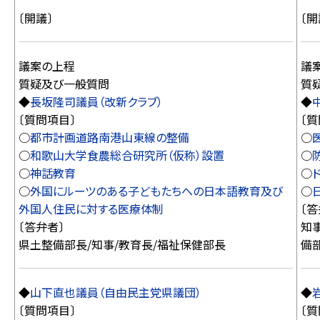
〔開議〕
〔開
議案の上程
議
質疑及び一般質問
質
◆
長坂隆司議員（改新クラブ）
◆
〔質問項目〕
〔質
○
都市計画道路南港山東線の整備
○
○
和歌山大学食農総合研究所（仮称）設置
○
○
神話教育
○
○
外国にルーツのある子どもたちへの日本語教育及び
○
外国人住民に対する医療体制
〔答
〔答弁者〕
知
県土整備部長/知事/教育長/福祉保健部長
備
◆
山下直也議員（自由民主党県議団）
◆
〔質問項目〕
〔質