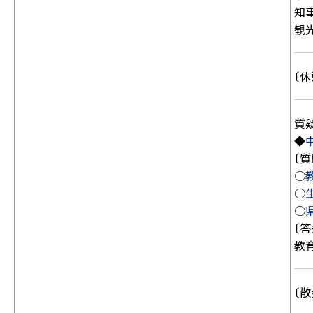
知
観
〔休
質
◆
〔質
○
○
○
〔答
教
〔散