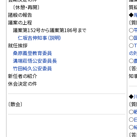
〔休憩・再開〕
質
諸般の報告
◆
議案の上程
〔質
議案第152号から議案第186号まで
○
仁坂吉伸知事（説明）
○
就任挨拶
○
桑原義登教育委員
の
溝端莊悟公安委員長
○
竹田純久公安委員
〔答
新任者の紹介
知
休会決定の件
◆
〔散会〕
〔質
○
○
○
〔答