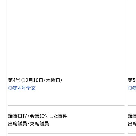
第4号（12月10日・木曜日）
第5
◎第４号全文
◎
議事日程・会議に付した事件
議
出席議員・欠席議員
出