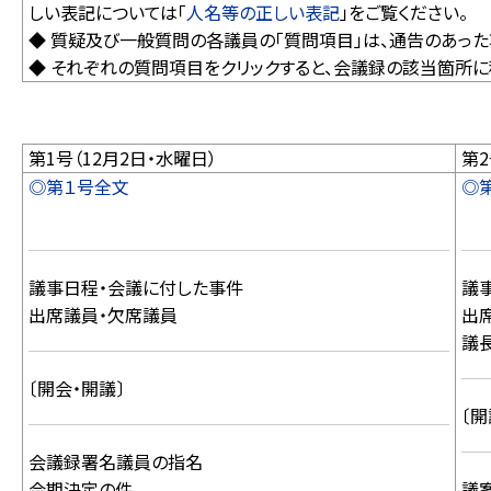
しい表記については「
人名等の正しい表記
」をご覧ください。
◆ 質疑及び一般質問の各議員の「質問項目」は、通告のあっ
◆ それぞれの質問項目をクリックすると、会議録の該当箇所に
第1号（12月2日・水曜日）
第2
◎第１号全文
◎
議事日程・会議に付した事件
議
出席議員・欠席議員
出
議
〔開会・開議〕
〔開
会議録署名議員の指名
会期決定の件
議