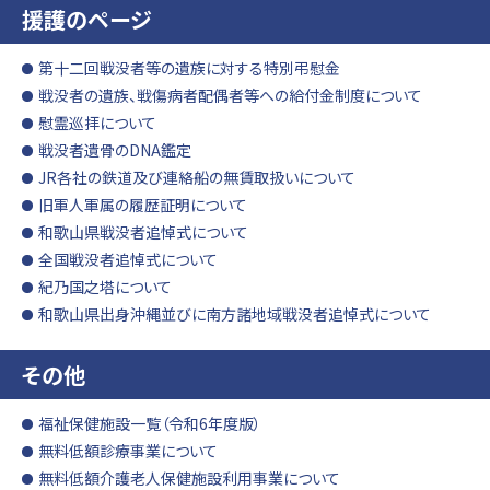
援護のページ
第十二回戦没者等の遺族に対する特別弔慰金
戦没者の遺族、戦傷病者配偶者等への給付金制度について
慰霊巡拝について
戦没者遺骨のDNA鑑定
JR各社の鉄道及び連絡船の無賃取扱いについて
旧軍人軍属の履歴証明について
和歌山県戦没者追悼式について
全国戦没者追悼式について
紀乃国之塔について
和歌山県出身沖縄並びに南方諸地域戦没者追悼式について
その他
福祉保健施設一覧（令和6年度版）
無料低額診療事業について
無料低額介護老人保健施設利用事業について