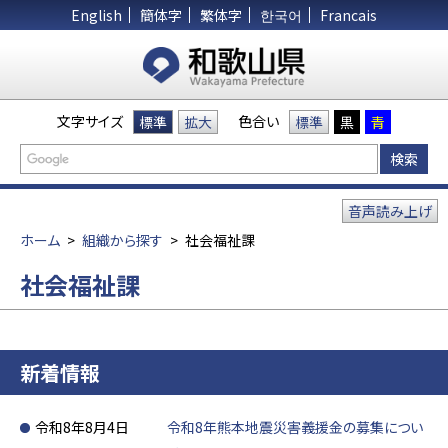
English
簡体字
繁体字
한국어
Francais
文字サイズ
色合い
標準
拡大
標準
黒
青
音声読み上げ
ホーム
>
組織から探す
>
社会福祉課
社会福祉課
新着情報
令和8年8月4日
令和8年熊本地震災害義援金の募集につい