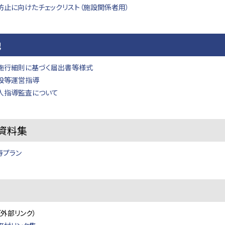
防止に向けたチェックリスト（施設関係者用）
他
施行細則に基づく届出書等様式
設等運営指導
人指導監査について
資料集
寿プラン
（外部リンク）