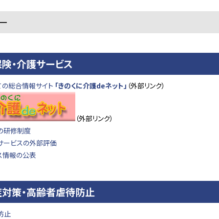
ー
険・介護サービス
ての総合情報サイト
「きのくに介護deネット」
（外部リンク）
（外部リンク）
の研修制度
サービスの外部評価
ス情報の公表
症対策・高齢者虐待防止
防止