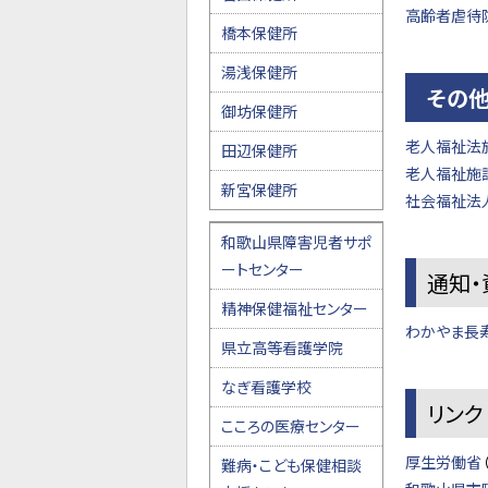
高齢者虐待
橋本保健所
湯浅保健所
その
御坊保健所
老人福祉法
田辺保健所
老人福祉施
新宮保健所
社会福祉法
和歌山県障害児者サポ
ートセンター
通知・
精神保健福祉センター
わかやま長
県立高等看護学院
なぎ看護学校
リンク
こころの医療センター
厚生労働省
難病・こども保健相談