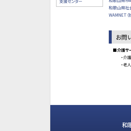
和歌山県市
支援センター
和歌山県社
WAMNET
お問
■介護サービ
・介護保険
・老人福祉
和