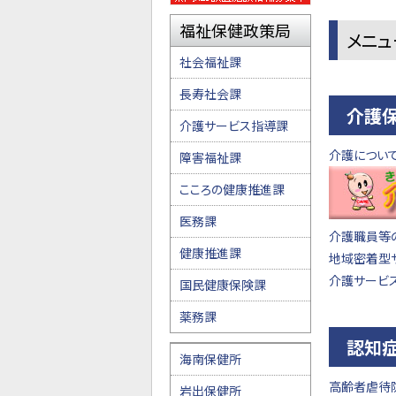
福祉保健政策局
メニュ
社会福祉課
長寿社会課
介護保
介護サービス指導課
介護につい
障害福祉課
こころの健康推進課
医務課
介護職員等
健康推進課
地域密着型
介護サービ
国民健康保険課
薬務課
認知
海南保健所
高齢者虐待
岩出保健所