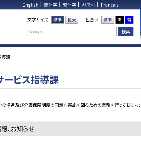
English
簡体字
繁体字
한국어
Francais
文字サイズ
色合い
標準
拡大
標準
黒
青
指導課
サービス指導課
祉の増進及び介護保険制度の円滑な実施を図るための業務を行っております
報、お知らせ