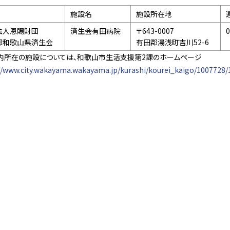
施設名
施設所在地
法人恩賜財団
済生会有田病院
〒643-0007
0
部和歌山県済生会
有田郡湯浅町吉川52-6
内所在の施設については、和歌山市生活支援第2課のホームページ
//www.city.wakayama.wakayama.jp/kurashi/kourei_kaigo/1007728/