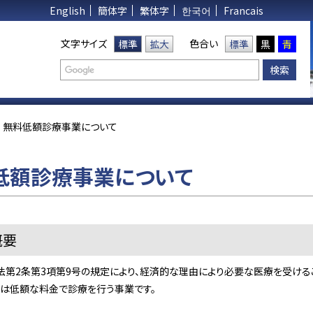
English
簡体字
繁体字
한국어
Francais
文字サイズ
色合い
標準
拡大
標準
黒
青
無料低額診療事業について
低額診療事業について
概要
第2条第3項第9号の規定により、経済的な理由により必要な医療を受ける
又は低額な料金で診療を行う事業です。