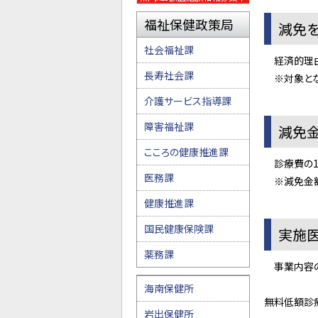
福祉保健政策局
減免
社会福祉課
経済的理由
長寿社会課
※対象とな
介護サービス指導課
障害福祉課
減免
こころの健康推進課
診療費の1
医務課
※減免金額
健康推進課
国民健康保険課
実施
薬務課
事業内容の
海南保健所
無料低額診
岩出保健所