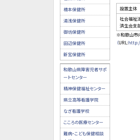
設置主体
橋本保健所
社会福祉
湯浅保健所
済生会支
御坊保健所
※和歌山市
（
URL:
http:
田辺保健所
新宮保健所
和歌山県障害児者サポ
ートセンター
精神保健福祉センター
県立高等看護学院
なぎ看護学校
こころの医療センター
難病・こども保健相談