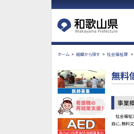
ホーム
>
組織から探す
>
社会福祉課
>
無料
事業
社会福祉法
自に、無料