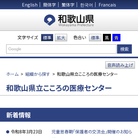
English
簡体字
繁体字
한국어
Francais
文字サイズ
色合い
標準
拡大
標準
黒
青
音声読み上げ
ホーム
>
組織から探す
>
和歌山県立こころの医療センター
和歌山県立こころの医療センター
新着情報
令和8年3月23日
児童思春期「保護者の交流会」開催のお知ら