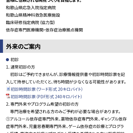
和歌山県応急入院指定病院
和歌山県精神科救急医療施設
臨床研修指定病院（協力型）
依存症専門医療機関・依存症治療拠点機関
外来のご案内
初診
1．通常初診の方
初診はご予約できませんが、診療情報提供書や初診時問診票を記
入して持参していただくと、待ち時間が少なくなる可能性があります。
初診時問診票（ワード形式 20キロバイト）
初診時問診票（PDF形式 240キロバイト）
2．専門外来やプログラム希望の初診の方
専門治療を希望される方のみご予約が必要な場合があります。
①アルコール依存症専門外来、薬物依存症専門外来、ギャンブル依存
症専門外来、児童思春期専門外来、ゲーム依存症の診療とプログラ