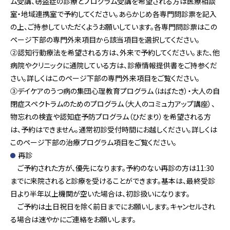
ム受講、窃盗症の診療とプログラム受講を希望される方は医療相談
室・地域連携室で予約してください。あらかじめ各専門問診票を記入
の上、ご持参していただくようお願いしています。各専門問診票はこの
ページ下部の専門外来項目から該当項目を選択してください。
②認知行動療法を希望される方は、外来で予約してください。また、他
病院やクリニックに通院している方は、診療情報提供書をご持参くだ
さい。詳しくはこのページ下部の専門外来項目をご覧ください。
③デイケアのうつ病の集団心理教育プログラム（はばたき）・大人の自
閉症スペクトラムのためのプログラム（大人のコミュ力アップ講座）、
物忘れの検査や認知症予防プログラム（ひだまり）を希望される方
は、予約はできません。通常初診受付時間にお越しください。詳しくは
このページ下部の治療プログラム項目をご覧ください。
再診
ご予約された方が、優先になります。予約のない再診の方は11:30
までに来院されると診療を受けることができます。基本は、最終受診
日より半年以上機関が空いた場合は、初診扱いになります。
ご予約は土日祝日を除く前日までにお願いします。キャンセルされ
る場合は速やかにご連絡をお願いします。