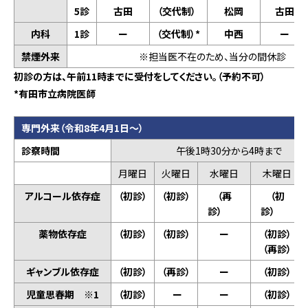
5診
古田
（交代制）
松岡
古田
内科
1診
ー
（交代制）*
中西
ー
禁煙外来
※担当医不在のため、当分の間休診
初診の方は、午前11時までに受付をしてください。（予約不可）
*有田市立病院医師
専門外来
（令和8年4月1日～）
診察時間
午後1時30分から4時まで
月曜日
火曜日
水曜日
木曜日
アルコール依存症
（初診）
（初診）
（再
（初
診）
診）
薬物依存症
（初診）
（初診）
ー
（初診）
（再診）
ギャンブル依存症
（初診）
（再診）
ー
（初診）
児童思春期 ※1
（初診）
ー
ー
（初診）