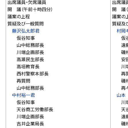
出席議員・欠席議員
出席議
開 議（午前十時四分）
開 議
議案の上程
議案の
質疑及び一般質問
質疑及
藤沢弘太郎君
村岡
仮谷知事
仮谷
山中総務部長
遠藤
川端企画部長
磯村
高瀬民生部長
安田
高垣教育長
川端
西村警察本部長
再質
再質問
磯村
山中総務部長
再々
中村裕一君
山本
仮谷知事
川端
天谷商工労働部長
天谷
川端企画部長
遠藤
吉井企業局長
磯村