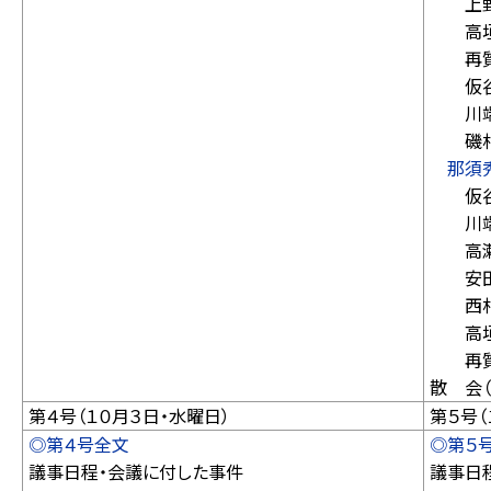
上野
高垣
再質
仮谷
川端
磯村
那須
仮谷
川端
高瀬
安田
西村
高垣
再質
散 会
第４号（１０月３日・水曜日）
第５号（
◎第４号全文
◎第５
議事日程・会議に付した事件
議事日