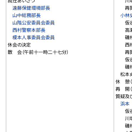
就任あいさつ
川端
遠藤保健環境部長
再質
山中総務部長
小林
山階公安委員会委員
仮谷
西村警察本部長
高瀬
榎本人事委員会委員
磯村
休会の決定
西村
散 会（午前十一時二十七分）
再質
仮谷
磯村
松本貞
休 憩
再 開
質疑及
浜本
仮谷
川端
磯村