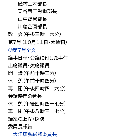
磯村土木部長
天谷商工労働部長
山中総務部長
川端企画部長
散 会（午後三時十六分）
第７号（１０月１１日・木曜日）
◎第７号全文
議事日程・会議に付した事件
出席議員・欠席議員
開 議（午前十時三分）
休 憩（午前十時四分）
再 開（午後四時四十六分）
会議時間の延長
休 憩（午後四時四十七分）
再 開（午後八時三十七分）
議案の上程・採決
委員長報告
大江康弘総務委員長