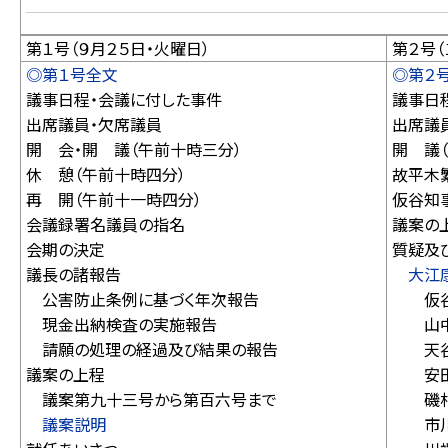
第１号（９月２５日・火曜日）
第２号（
◎第１号全文
◎第２
議事日程・会議に付した事件
議事日
出席議員・欠席議員
出席議
開 会・開 議（午前十時三分）
開 議
休 憩（午前十時四分）
故平木
再 開（午前十一時四分）
仮谷知
会議録署名議員の指名
議案の
会期の決定
質疑及
議長の諸報告
大江
公害防止条例に基づく年次報告
仮谷
現金出納検査の実施報告
山中
請願の処理の経過及び結果の報告
天谷
議案の上程
安田
議案第九十三号から第百六号まで
磯村
議案説明
市川