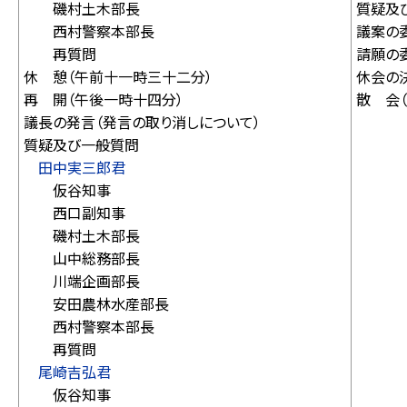
磯村土木部長
質疑及
西村警察本部長
議案の
再質問
請願の
休 憩（午前十一時三十二分）
休会の
再 開（午後一時十四分）
散 会
議長の発言（発言の取り消しについて）
質疑及び一般質問
田中実三郎君
仮谷知事
西口副知事
磯村土木部長
山中総務部長
川端企画部長
安田農林水産部長
西村警察本部長
再質問
尾崎吉弘君
仮谷知事