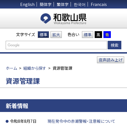
English
簡体字
繁体字
한국어
Francais
文字サイズ
色合い
標準
拡大
標準
黒
青
音声読み上げ
ホーム
>
組織から探す
>
資源管理課
資源管理課
新着情報
令和8年8月7日
現在発令中の赤潮警報・注意報について