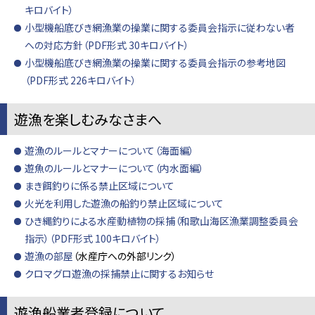
キロバイト）
小型機船底びき網漁業の操業に関する委員会指示に従わない者
への対応方針（PDF形式 30キロバイト）
小型機船底びき網漁業の操業に関する委員会指示の参考地図
（PDF形式 226キロバイト）
遊漁を楽しむみなさまへ
遊漁のルールとマナーについて（海面編）
遊魚のルールとマナーについて（内水面編）
まき餌釣りに係る禁止区域について
火光を利用した遊漁の船釣り禁止区域について
ひき縄釣りによる水産動植物の採捕（和歌山海区漁業調整委員会
指示）（PDF形式 100キロバイト）
遊漁の部屋
（水産庁への外部リンク）
クロマグロ遊漁の採捕禁止に関するお知らせ
遊漁船業者登録について