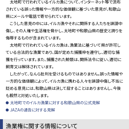
太地町で行われているイルカ漁について、インターネット等で流布
されている誤った情報や一方的な価値観に基づいた意見が、和歌山
県にメールや電話で寄せられています。
こうした意見の中には、イルカ漁やそれに関係する人たちを誹謗中
傷し、その人権や生活権を脅かし、太地町や和歌山県の歴史と誇りを
侮辱するものが含まれています。
太地町で行われているイルカ漁は、漁業法に基づいて県が許可し
ている合法的な漁業であり、国が定めた捕獲枠を遵守し、適切な捕
獲を行っています。また、捕獲された鯨類は、関係法令に従い、適切に
飼育又は解体されています。
したがって、なんら批判を受けるものではありません。誤った情報や
一方的な価値観によって、イルカ漁に携わる人々を誹謗中傷し不当に
貶める意見には、和歌山県は決して屈することはありませんし、今後
も毅然と対処いたします。
太地町でのイルカ漁業に対する和歌山県の公式見解
JAZAの通告に対する見解
漁業権に関する情報について