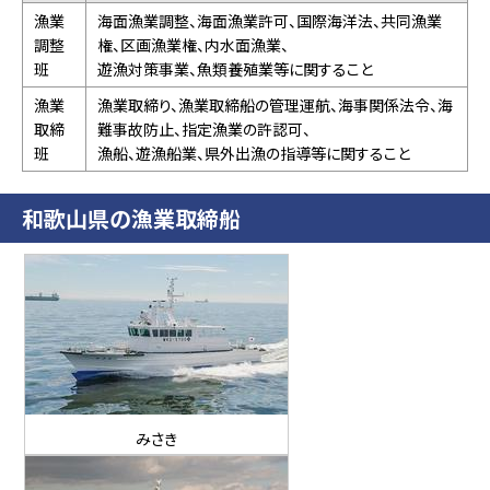
漁業
海面漁業調整、海面漁業許可、国際海洋法、共同漁業
調整
権、区画漁業権、内水面漁業、
班
遊漁対策事業、魚類養殖業等に関すること
漁業
漁業取締り、漁業取締船の管理運航、海事関係法令、海
取締
難事故防止、指定漁業の許認可、
班
漁船、遊漁船業、県外出漁の指導等に関すること
和歌山県の漁業取締船
みさき