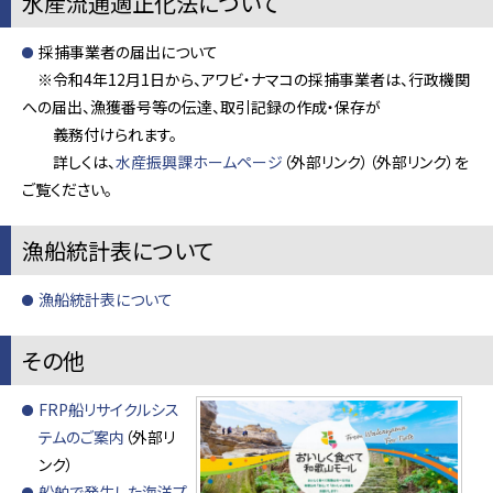
水産流通適正化法について
採捕事業者の届出について
※令和4年12月1日から、アワビ・ナマコの採捕事業者は、行政機関
への届出、漁獲番号等の伝達、取引記録の作成・保存が
義務付けられます。
詳しくは、
水産振興課ホームページ
（外部リンク）（外部リンク）を
ご覧ください。
漁船統計表について
漁船統計表について
その他
FRP船リサイクルシス
テムのご案内
（外部リ
ンク）
船舶で発生した海洋プ