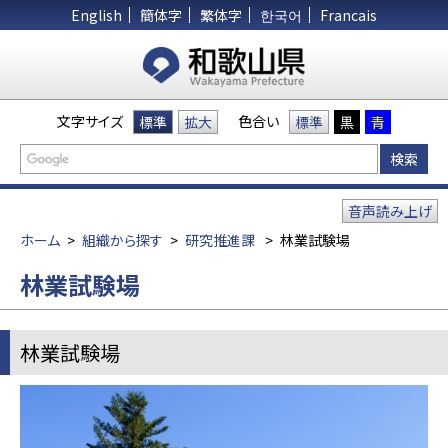
English
簡体字
繁体字
한국어
Francais
文字サイズ
色合い
標準
拡大
標準
黒
青
音声読み上げ
ホーム
>
組織から探す
>
研究推進課
>
林業試験場
林業試験場
林業試験場