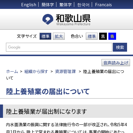
English
簡体字
繁体字
한국어
Francais
文字サイズ
色合い
標準
拡大
標準
黒
青
音声読み上げ
ホーム
>
組織から探す
>
資源管理課
>
陸上養殖業の届出につ
いて
陸上養殖業の届出について
陸上養殖業が届出制になります
内水面漁業の振興に関する法律施行令の一部が改正され、令和5年4
月1日から、陸上で営まれる養殖業については、事業の開始にあたっ