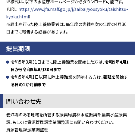
※様式は、以下の水産庁ホームページからダウンロード可能です。
（URL:
https://www.jfa.maff.go.jp/j/saibai/yousyoku/taishitsu-
kyoka.html
）
※届出を行った陸上養殖業者は、毎年度の実績を次の年度の4月30
日までに報告する必要があります。
提出期限
令和5年3月31日までに陸上養殖業を開始した方は、
令和5年4月1
日から令和5年6月30日まで
令和5年4月1日以降に陸上養殖業を開始する方は、
養殖を開始す
る日の1か月前まで
問い合わせ先
養殖場のある地域を所管する振興局農林水産振興部農業水産振興
課、もしくは資源管理課漁業調整班にお問い合わせください。
資源管理課漁業調整班