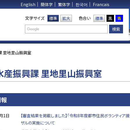
English
簡体字
繁体字
한국어
Francais
文字サイズ
色合い
標準
拡大
標準
黒
青
課 里地里山振興室
水産振興課 里地里山振興室
情報
月1日
【審査結果を掲載しました】「令和8年度都市住民ボランティア
ザルの実施について