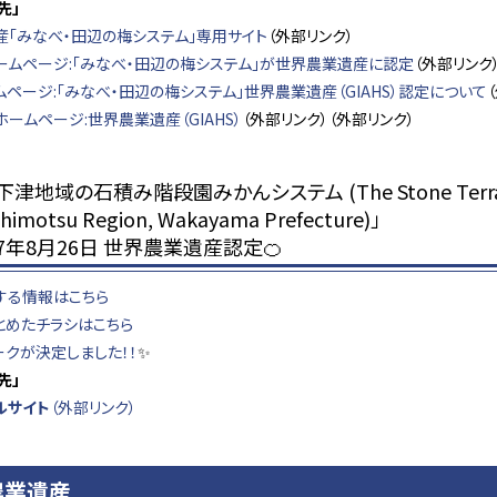
先」
産「みなべ・田辺の梅システム」専用サイト
（外部リンク）
ームページ:「みなべ・田辺の梅システム」が世界農業遺産に認定
（外部リンク
ページ:「みなべ・田辺の梅システム」世界農業遺産（GIAHS）認定について
ームページ:世界農業遺産（GIAHS）
（外部リンク）（外部リンク）
津地域の石積み階段園みかんシステム (The Stone Terraced M
Shimotsu Region, Wakayama Prefecture)」
7年8月26日 世界農業遺産認定🍊
する情報はこちら
とめたチラシはこちら
ークが決定しました！！
✨
先」
ルサイト
（外部リンク）
農業遺産