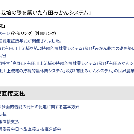
ん栽培の礎を築いた有田みかんシステム」
先」
ページ
（外部リンク）（外部リンク）
産認定証授与式が開催されました。
野山と有田川上流域を結ぶ持続的農林業システム」及び「みかん栽培の礎を築
た！
目指す「高野山・有田川上流域の持続的農林業システム」及び「有田みかんシ
有田川上流域の持続的農林業システム」及び「有田みかんシステム」の世界農
型直接支払
る多面的機能の発揮の促進に関する基本方針
支払
等直接支払
興委員会日本型直接支払推進部会