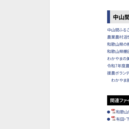
中山
中山間ふる
農業農村活
和歌山県の
和歌山県棚
わかやまの
令和7年度
援農ボラン
わかやま
関連ファ
和歌山
有田・