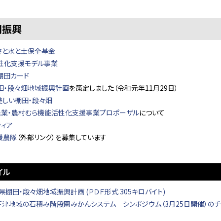
間振興
さと水と土保全基金
性化支援モデル事業
棚田カード
田・段々畑地域振興計画
を策定しました（令和元年11月29日）
美しい棚田・段々畑
農業・農村むら機能活性化支援事業プロポーザル
について
ティア
援農隊
（外部リンク）を募集しています
イル
県棚田・段々畑地域振興計画 (ＰＤＦ形式 305キロバイト)
下津地域の石積み階段園みかんシステム シンポジウム（3月25日開催）のチラシ 