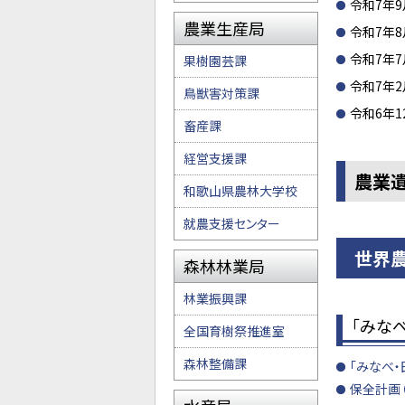
令和7年9
農業生産局
令和7年8
令和7年7
果樹園芸課
令和7年2
鳥獣害対策課
令和6年1
畜産課
経営支援課
農業
和歌山県農林大学校
就農支援センター
世界農
森林林業局
林業振興課
「みなべ・
全国育樹祭推進室
森林整備課
「みなべ
保全計画