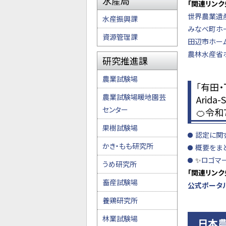
水産局
「関連リンク
世界農業遺
水産振興課
みなべ町ホ
資源管理課
田辺市ホーム
農林水産省ホ
研究推進課
農業試験場
「有田・下
農業試験場暖地園芸
Arida-
センター
🍊令和
果樹試験場
認定に関
かき・もも研究所
概要をま
✨
ロゴマ
うめ研究所
「関連リンク
畜産試験場
公式ポータ
養鶏研究所
林業試験場
日本