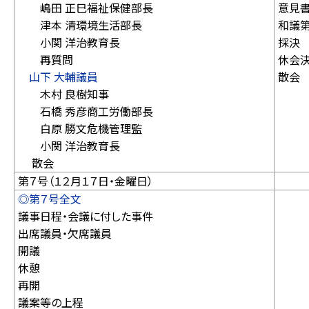
嶋田 正巳福祉保健部長
意見
津本 清環境生活部長
和議第
小関 洋治教育長
採決
再質問
休会
山下 大輔議員
散会
木村 良樹知事
石橋 秀彦商工労働部長
白原 勝文危機管理監
小関 洋治教育長
散会
第７号（１２月１７日・金曜日）
◎第７号全文
議事日程・会議に付した事件
出席議員・欠席議員
開議
休憩
再開
議案等の上程