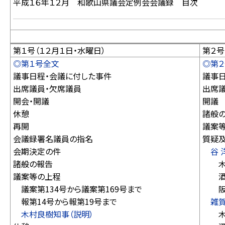
平成１６年１２月 和歌山県議会定例会会議録 目次
第１号（１２月１日・水曜日）
第２号
◎第１号全文
◎第
議事日程・会議に付した事件
議事
出席議員・欠席議員
出席
開会・開議
開議
休憩
諸般
再開
議案
会議録署名議員の指名
質疑
会期決定の件
谷 
諸般の報告
木村
議案等の上程
酒井
議案第134号から議案第169号まで
阪口
報第14号から報第19号まで
雑賀
木村良樹知事（説明）
木村