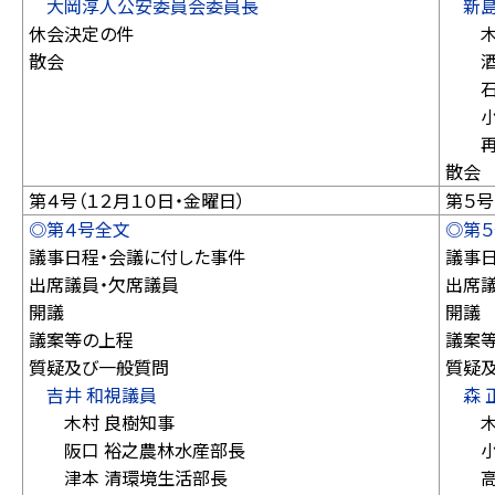
大岡淳人公安委員会委員長
新島
休会決定の件
木村
散会
酒井
石橋
小関
再
散会
第４号（１２月１０日・金曜日）
第５号
◎第４号全文
◎第
議事日程・会議に付した事件
議事
出席議員・欠席議員
出席
開議
開議
議案等の上程
議案
質疑及び一般質問
質疑
吉井 和視議員
森 
木村 良樹知事
木村
阪口 裕之農林水産部長
小佐
津本 清環境生活部長
高嶋