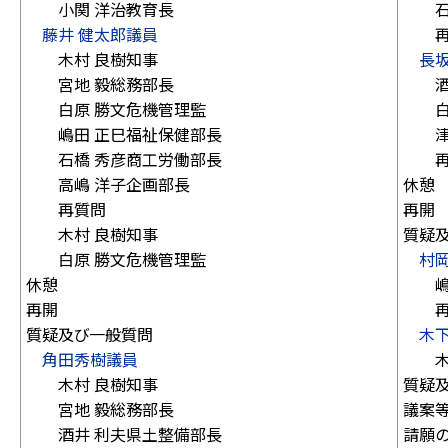
小関 洋治教育長
石橋
藤井 健太郎議員
再
木村 良樹知事
長坂
宮地 毅総務部長
酒井
白原 勝文危機管理監
白原
嶋田 正巳福祉保健部長
津本
石橋 秀彦商工労働部長
再
高嶋 洋子企画部長
休憩
再質問
再開
木村 良樹知事
質疑
白原 勝文危機管理監
村岡
休憩
嶋田
再開
再
質疑及び一般質問
木下
角田秀樹議員
木村
木村 良樹知事
質疑
宮地 毅総務部長
議案
酒井 利夫県土整備部長
請願