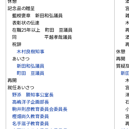
休憩
酒井
記念品の贈呈
宮地
藍綬褒章 新田和弘議員
雑賀
表彰状の伝達
木村
在職25年以上 町田 亘議員
再
同 平越孝哉議員
酒井
祝辞
再
木村良樹知事
休憩
あいさつ
再開
新田和弘議員
質疑
町田 亘議員
新田
再開
木村
就任あいさつ
宮地
野添 勝知事公室長
津本
高嶋洋子企画部長
石橋
駒井則彦教育委員会委員長
小関
樫畑尚久教育委員
宮内
名手滋子教育委員
再