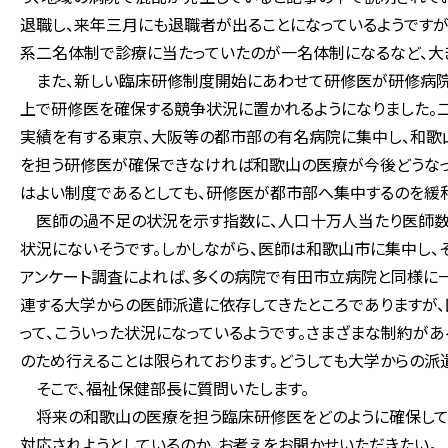
退職し、来年三月にも退職者が出ることになっているようですが
系二名体制で診療に当たっていたのが一名体制になるなど、大
また、新しい臨床研修制度開始にあわせて研修医が研修病院
上で研修医を確保する競争状況に置かれるようになりました。
実績を有する東京、大阪等の都市部の有名病院に集中し、和歌
を担う研修医が確保できなければ和歌山の医療が今後どうなっ
はよい制度であるとしても、研修医が都市部へ集中するのを緩和
医師の過不足の状況を示す指数に、人口十万人当たり医師数
状況にないそうです。しかしながら、医師は和歌山市に集中し
アンケート調査によれば、多くの病院で有田市立病院と同様に
連する大学からの医師派遣に依存してきたところでありますが
って、こういった状況になっているようです。さまざまな制約が
のため行えることは限られております。どうしても大学からの派
そこで、福祉保健部長に質問いたします。
将来の和歌山の医療を担う臨床研修医をどのように確保して
対応されようとしているのか、お考えをお聞かせいただきたい。