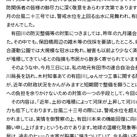
防関係者の皆様の御尽力に深く敬意をあらわす次第であります
月の台風二十三号では、警戒水位を上回る出水に見舞われ、有
ませんでした。
有田川の防災整備等の対策につきましては、昨年の九月議会
た。その中でも、保田橋周辺の雑木等の伐採を要請したところ、
合運動公園では大規模な冠水は免れ、被害も以前より少なく済
が堆積してきているとの指摘も市民から数多く寄せられています
そのような中、今月三日には、私の地元有田市の連合自治会
川局長を訪れ、木村知事あての有田川しゅんせつ工事に関する
が、近年の財政状況をかんがみますと短期間で整備を願うこと
への負担を余りかけないための対策の一つの手段として、今回
その内容は、「近年、土砂の堆積によって河床が上昇して河川
力も低下しております。台風二十三号の際には、警戒水位を超
かれましては、実情を御賢察の上、有田川本来の機能回復に向け
願い申し上げます」というものであります。地球の温暖化現象
民は、過去の七・一八水害が脳裏に焼きついていて、今も強い