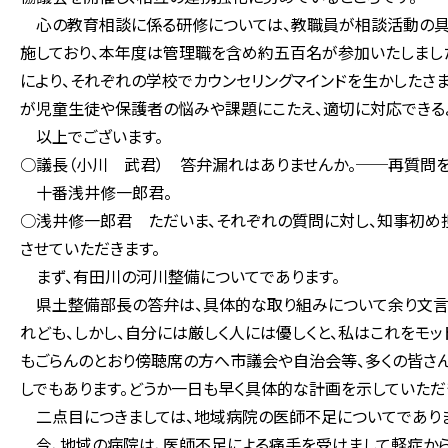
心の教育相談に係る研修については、教職員が相談活動の具
施しており、本年度は管理職を含め約五百名が参加いたしまし
により、それぞれの学校でカウンセリングマインドを生かしたさ
が児童生徒や保護者の悩みや課題にこたえ、適切に対応できる
以上でございます。
○議長（小川 武君） 答弁漏れはありませんか。──再質問を
十番浅井修一郎君。
○浅井修一郎君 ただいま、それぞれの質問に対し、知事初め
させていただきます。
まず、有田川の河川整備についてであります。
県土整備部長の答弁は、具体的な取り組みについて余り文言
れども、しかし、自分には厳しく人には優しくと、私はこれをモッ
もごらんのとおり傍聴席の方へ市議会や自治会等、多くの皆さ
しでもあります。どうか一日も早く具体的な計画を示していただ
二点目につきましては、地域病院の医師不足についてでありま
今、地域の病院は、医師不足による痛手を受けまして軽症から