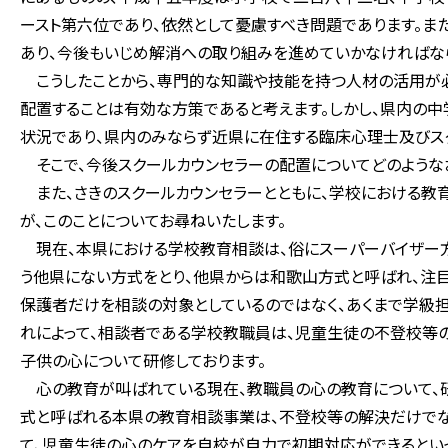
ースト第六位であり、依然として憂慮すべき問題であります。ま
あり、今後もいじめ解消への取り組みを進めていかなければな
こうしたことから、専門的な知識や技能を持つ人材の活用が必
配置することは有効な方策であると考えます。しかし、県内の中
状況であり、県内のみならず近県に在住する臨床心理士及びス
そこで、今後スクールカウンセラーの配置についてどのような
また、さきのスクールカウンセラーとともに、学校における教
が、このことについてお尋ねいたします。
現在、本県における学校教育相談は、俗にスーパーバイザー
う他県にない方式をとり、他県からは和歌山方式と呼ばれ、注
保護者だけを相談の対象としているのではなく、あくまで学級
れによって、相談者である学校教職員は、児童生徒の不登校等
子供の心について研修しております。
心の教育が叫ばれている現在、教職員の心の教育について、研
式と呼ばれる本県の教育相談事業は、不登校等の解決だけでな
て、児童生徒の心のケアを自校が自力で初期対応ができるとい