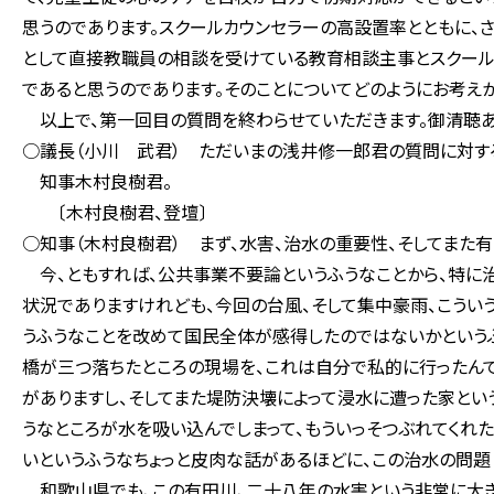
思うのであります。スクールカウンセラーの高設置率とともに
として直接教職員の相談を受けている教育相談主事とスクー
であると思うのであります。そのことについてどのようにお考え
以上で、第一回目の質問を終わらせていただきます。御清聴あ
○議長（小川 武君） ただいまの浅井修一郎君の質問に対す
知事木村良樹君。
〔木村良樹君、登壇〕
○知事（木村良樹君） まず、水害、治水の重要性、そしてまた
今、ともすれば、公共事業不要論というふうなことから、特に
状況でありますけれども、今回の台風、そして集中豪雨、こうい
うふうなことを改めて国民全体が感得したのではないかというふ
橋が三つ落ちたところの現場を、これは自分で私的に行ったん
がありますし、そしてまた堤防決壊によって浸水に遭った家とい
うなところが水を吸い込んでしまって、もういっそつぶれてくれ
いというふうなちょっと皮肉な話があるほどに、この治水の問題
和歌山県でも、この有田川、二十八年の水害という非常に大き