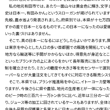
私の地元有田市では、あたり一面山々は黄金色に輝き、文字ど
史は日本一、有田みかん」というスローガンが掲げられています
先般、農水省より発表されました。府県別では、本県が十七万四
ずかの差で日本一となるものです。この日本一になったのは愛
いった裏づけはありません。
そこで、真の日本一になるにはどうしたらよいかであります。
は東京を中心とした人口の多い首都圏での販路を開拓している
地方なら輸送等に手間がかからないほか、得意先が身近なとこ
といったブランド力の上にあぐらをかいて長年販売に当たって
制を確立させたり、ミカンの糖度や大きさ等を光センサーで選
ーパーなどが大量注文をしてきてもすぐに対応できる販売システ
そこで、本県では、ブランド推進局を中心に、イトーヨーカ堂
りますが、今後さらに県や農協、地元の生産者とが一体になっ
のピーク時の三百六十一万トン余りに比べ、近年は三分の一以
り、ジュース等の加工に回されているケースもありますが、全体
今後も品質や収穫量と名実ともに日本一の有田ミカンの復活に