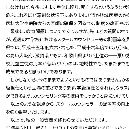
しなければ、今後ますます重体に陥り、死亡するというふうな状
危ぶまれるほど深刻な状況下にあります。どうか地域医療のか
医科大学や病院からの医師の確保を図るべく、制度の改正や改
最後に、教育問題についてでありますが、先ほどの質問の中で
が、近畿の中学校におけるスクールカウンセラー等の配置率を
県では、平成十五年度六六・六七％、平成十六年度では八〇％
の高い大阪府、滋賀県ともに、和歌山県よりか上位の──悪い
校児童生徒の比率が低いというのは、地域性でも、たまたまで
成果であると思うわけであります。
しかしながら、今のままでよいというものではありません。か
級担任という立場の重さであります。学級担任となれば、クラ
ができるよう、カウンセリング等の技術をしっかりと身につけて
以上のような観点から、スクールカウンセラーの配置率の向
を強く要望いたします。
以上で、私の一般質問を終わらせていただきます。
○議長（小川 武君） ただいまの発言は要望でありますので