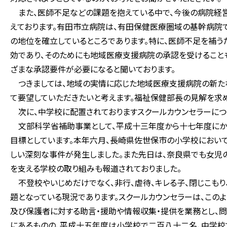
また、医師不足などの課題を抱えている中で、今後の病院経
えております。有田市立病院は、有田保健医療圏域の基幹病院
の地位を確立しているところであります。特に、医師不足を補
効であり、そのためにも地域医療支援病院の承認を受けること
ざまな承認要件が必要になると聞いております。
つきましては、地域の実情に応じた地域医療支援病院の新た
て要望していただきたいと考えます。福祉保健部長の見解を求め
次に、中学校に配置されておりますスクールカウンセラーにつ
文部科学省補助事業として、平成十三年度から十七年度にか
目標としています。本年六月、長崎県佐世保市の小学校におい
しい深刻な事件が発生しました。また先日は、奈良県でも女児
を支える学校の取り組みも報道されておりました。
不登校やいじめだけでなく、非行、虐待、キレる子、閉じこも
題となっている現況であります。スクールカウンセラーは、この
及び保護者に対する助言・援助や情報収集・提供を業務とし、
にあるものの、平成十五年度は小学校で二百八十二名、中学校