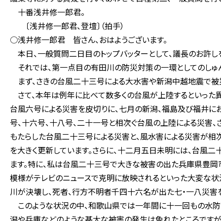
十番浅井修一郎君。
〔浅井修一郎君、登壇〕（拍手）
○浅井修一郎君 皆さん、おはようございます。
本日、一般質問二日目のトップバッターとして、議長のお許し
それでは、第一点目の有田川の防災対策の一環としてのしゅん
まず、さきの台風二十三号による大水害や新潟中越地震で被災
さて、本年は例年に比べて数多くの台風が上陸するといった異
台風六号による災害を皮切りに、七月の新潟、福島及び福井に
号、十六号、十八号、二十一号と相次ぐ台風の上陸による災害、
もたらした台風二十三号による災害と、風水害による災害が相
を大きく更新しています。さらに、十二月五日未明には、台風
ます。特に、私は台風二十三号で大きな被害の出た兵庫県豊岡
模様がテレビのニュースで克明に放映されるといった大変な状
川が決壊し、死者、行方不明者千四十六名が出た七・一八災害
このような状況の中、和歌山県では一年間に十一回もの水防配
潟や兵庫などのような甚大な被害の発生は免れたところですが