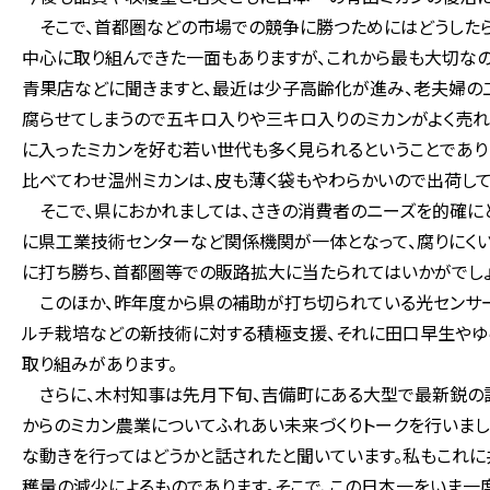
そこで、首都圏などの市場での競争に勝つためにはどうしたら
中心に取り組んできた一面もありますが、これから最も大切なの
青果店などに聞きますと、最近は少子高齢化が進み、老夫婦の
腐らせてしまうので五キロ入りや三キロ入りのミカンがよく売れ
に入ったミカンを好む若い世代も多く見られるということであり
比べてわせ温州ミカンは、皮も薄く袋もやわらかいので出荷し
そこで、県におかれましては、さきの消費者のニーズを的確にと
に県工業技術センターなど関係機関が一体となって、腐りにく
に打ち勝ち、首都圏等での販路拡大に当たられてはいかがでしょ
このほか、昨年度から県の補助が打ち切られている光センサ
ルチ栽培などの新技術に対する積極支援、それに田口早生やゆ
取り組みがあります。
さらに、木村知事は先月下旬、吉備町にある大型で最新鋭の設
からのミカン農業についてふれあい未来づくりトークを行いまし
な動きを行ってはどうかと話されたと聞いています。私もこれ
穫量の減少によるものであります。そこで、この日本一をいま一