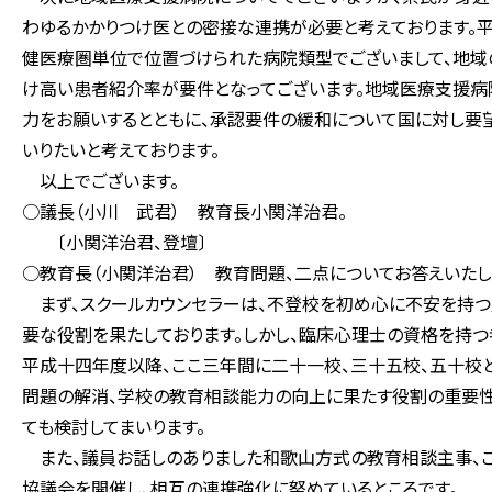
わゆるかかりつけ医との密接な連携が必要と考えております。
健医療圏単位で位置づけられた病院類型でございまして、地域
け高い患者紹介率が要件となってございます。地域医療支援病
力をお願いするとともに、承認要件の緩和について国に対し要
いりたいと考えております。
以上でございます。
○議長（小川 武君） 教育長小関洋治君。
〔小関洋治君、登壇〕
○教育長（小関洋治君） 教育問題、二点についてお答えいたし
まず、スクールカウンセラーは、不登校を初め心に不安を持つ
要な役割を果たしております。しかし、臨床心理士の資格を持つ
平成十四年度以降、ここ三年間に二十一校、三十五校、五十校
問題の解消、学校の教育相談能力の向上に果たす役割の重要性
ても検討してまいります。
また、議員お話しのありました和歌山方式の教育相談主事、こ
協議会を開催し、相互の連携強化に努めているところです。