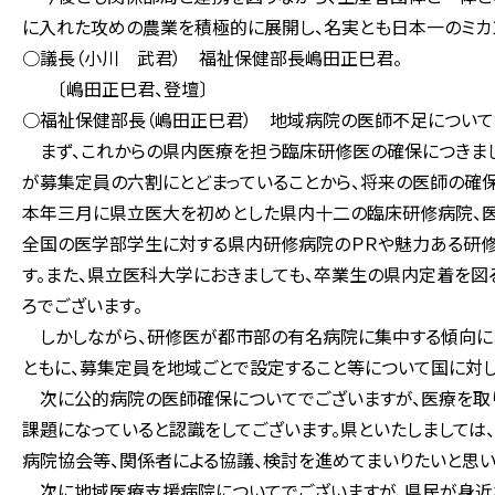
に入れた攻めの農業を積極的に展開し、名実とも日本一のミカ
○議長（小川 武君） 福祉保健部長嶋田正巳君。
〔嶋田正巳君、登壇〕
○福祉保健部長（嶋田正巳君） 地域病院の医師不足について
まず、これからの県内医療を担う臨床研修医の確保につきまし
が募集定員の六割にとどまっていることから、将来の医師の確保
本年三月に県立医大を初めとした県内十二の臨床研修病院、
全国の医学部学生に対する県内研修病院のＰＲや魅力ある研修
す。また、県立医科大学におきましても、卒業生の県内定着を図
ろでございます。
しかしながら、研修医が都市部の有名病院に集中する傾向にあ
ともに、募集定員を地域ごとで設定すること等について国に対し
次に公的病院の医師確保についてでございますが、医療を取り
課題になっていると認識をしてございます。県といたしましては
病院協会等、関係者による協議、検討を進めてまいりたいと思い
次に地域医療支援病院についてでございますが、県民が身近