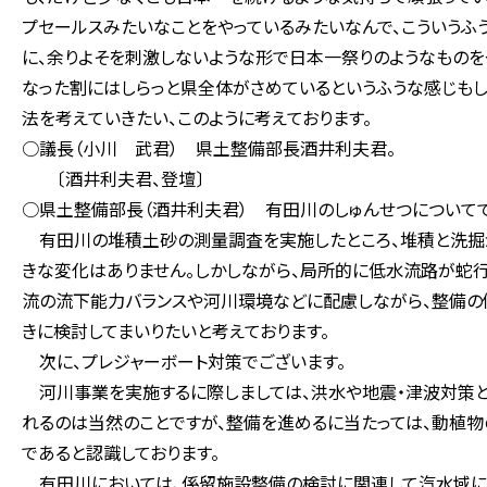
プセールスみたいなことをやっているみたいなんで、こういうふ
に、余りよそを刺激しないような形で日本一祭りのようなものを
なった割にはしらっと県全体がさめているというふうな感じもし
法を考えていきたい、このように考えております。
○議長（小川 武君） 県土整備部長酒井利夫君。
〔酒井利夫君、登壇〕
○県土整備部長（酒井利夫君） 有田川のしゅんせつについてで
有田川の堆積土砂の測量調査を実施したところ、堆積と洗掘
きな変化はありません。しかしながら、局所的に低水流路が蛇行
流の流下能力バランスや河川環境などに配慮しながら、整備の
きに検討してまいりたいと考えております。
次に、プレジャーボート対策でございます。
河川事業を実施するに際しましては、洪水や地震・津波対策
れるのは当然のことですが、整備を進めるに当たっては、動植
であると認識しております。
有田川においては、係留施設整備の検討に関連して汽水域に