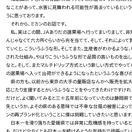
なことがあって、水害に見舞われる可能性が高まっているという
うに思っております。
それから、ミカンのお話です。
私、実はこの間、ＪＡありだの選果場へ行ってまいりまして、非
んじゃなくて六カ所ぐらいから光を当てて、そして、それによっ
ていくと、こういうふうな形。そしてまた、生産者がわかるような
された仕組み。やはりこういうふうな形で品質の高いものを出
なと。そして、またマルチドリップ方式という新しい方式でやっ
の選果場へ入って出荷ができるようになったというふうな喜びの
県の方も、以前から東京の大手の量販店なんかへ販売を拡大す
応じたり支援するとかいうふうなことをやってきたわけですけれ
だけど、よく聞いてみると三十五年前になっていたのは静岡県
失というか、よその県のある意味では不幸な台風の被害によって
ンの再ブランド化ということに僕は挑戦していきたいと思います
日本一を滑り落ちた愛媛県では非常に危機感を持っているとい
も、だけど少なくとも日本一を続けるような気持ちで頑張ってい