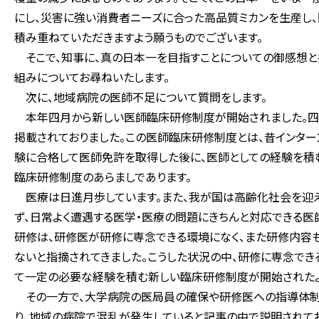
にし、災害に強い消費者ニーズに合った高品質ミカンを生産し
積み重ねていただきますよう願うものでございます。
そこで、知事に、真の日本一を目指すことについての御感想と
組みについてお尋ねいたします。
次に、地域病院の医師不足について質問をします。
本年四月から新しい医師臨床研修制度が開始されました。四
掲載されておりました。この医師臨床研修制度とは、昔インター
験に合格して医師免許を取得した後に、医師としての経験を積
臨床研修制度のあらましであります。
医療は日進月歩しています。また、我が国は高齢化社会を迎え
ず、日常よく遭遇する医学・医療の問題にきちんと対応できる
研修は、研修医が研修に専念できる環境になく、また研修内容
ないと指摘されてきました。こうした状況の中、研修に専念でき
て一定の必要な経験を積む新しい臨床研修制度が開始されたよ
その一方で、大学病院の医局員の確保や研修医への指導体制
り、地域の病院で混乱が発生していると記事の中で説明されて