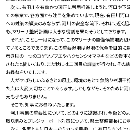
次に、有田川を有効かつ適正に利用推進しようと、河口や下流
ての事業で、各方面から注目を集めています。現在、有田川河
への対策の解決のみならず、河川の安全な流下、それに、近く
も、マリーナ整備計画は大きな役割を果たそうとしております。
それが、ことし一月になって、このマリーナの整備候補地周辺
ているところであります。この重要湿地は湿地の保全を目的に
巻き貝の一つのコゲツノブエやハクセンシオマネキなどの貴重
されたと聞いており、また秋には二回目の調査が行われ、その結
お尋ねをいたします。
人がすばらしいふるさとの風土、環境のもとで魚釣りや潮干狩
た点は大変大切なことであります。しかしながら、そのために
元も子もありません。
そこで、知事にお尋ねいたします。
河川事業の重要性について、どのように認識され、今後どのよう
取り組みとプレジャーボート対策について、県土整備部長にお尋
次に、名実ともに日本一のミカンを目指して、有田ミカンにつ