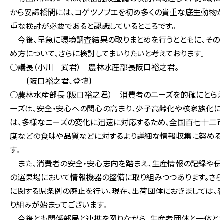
から安諦橋間には、コゲツノブエを初め多くの貴重な底生動物
重な検討が必要であると認識しているところです。
今後、早急に環境調査結果の取りまとめを行うとともに、その
め方について、さらに検討してまいりたいと考えております。
○議長（小川 武君） 農林水産部長阪口裕之君。
〔阪口裕之君、登壇〕
○農林水産部長（阪口裕之君） 消費者のニーズを的確にとら
ーズは、安全・安心への関心の高まり、少子高齢化や核家族化に
は、多様なニーズの変化に迅速に対応するため、全国百七十二
度などの食味や品質などに対するより詳細な情報収集に努める
す。
また、消費者の安全・安心志向を踏まえ、生産情報の記録や伝
の選果場において情報機器の整備に取り組みつつあります。さ
に関する県条例の廃止を行い、現在、出荷団体におきましては
り組みが始まってございます。
今後とも関係部局と連携を図りながら、生産者団体と一体とな