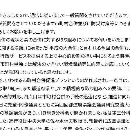
きましたので、通告に従いまして一般質問をさせていただきます。
が質問をさせていただきます市町村合併並びに防災対策等につき
ろしくお願いを申し上げます。
併の現状と県の合併に対する取り組みについてお伺いをいたしま
する決議」に始まった「平成の大合併」と言われる今回の合併も、
行政サービスを提供する上で中心的役割の担い手になるよう期待
に市町村単独では解決のできない環境問題等に的確に対応してい
とが急務になっていると思われます。
る、いわゆる市町村合併促進プランというのが作成され、一点目は
な取り組み、また都道府県としての積極的な取り組みへの要請、二
の法的対応、四点目は市町村合併の手続の迅速化など、推進に向け
日に先輩・同僚議員とともに第四回都道府県議会議員研究交流大
の基調講演があり、引き続き分科会が開かれました。私は第三分
ました。進行役は中央大学の佐々木信夫教授で、報告者に広島県議
進んでいる広島県では、平成十二年度、合併パターン作成時では八