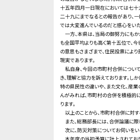
十五年四月一日現在においては七十九
二十九にまでなるとの報告があり、一
では大変進んでいるのだと感心をいた
一方、本県は、当局の御努力にもかか
も全国平均よりも高く第十五位で、今
の意思もさまざまで、住民投票により
現実であります。
私自身、今回の市町村合併について
き、理解と協力を訴えております。し
特の県民性の違いや、また文化、産業
んがみれば、市町村の合併を積極的
ります。
以上のことから、市町村合併に対す
また、総務部長には、合併論議に際し
次に、防災対策についてお伺いをい
本年度の当初予算に計上されており