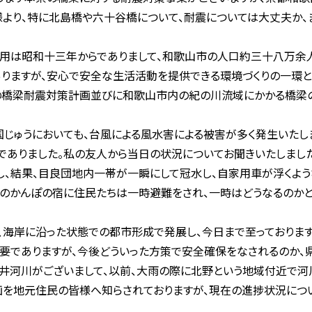
より、特に北島橋や六十谷橋について、耐震については大丈夫か
用は昭和十三年からでありまして、和歌山市の人口約三十八万余
ありますが、安心で安全な生活活動を提供できる環境づくりの一環
の橋梁耐震対策計画並びに和歌山市内の紀の川流域にかかる橋梁
じゅうにおいても、台風による風水害による被害が多く発生いたし
でありました。私の友人から当日の状況についてお聞きいたしまし
、結果、目良団地内一帯が一瞬にして冠水し、自家用車が浮くよう
のかんぽの宿に住民たちは一時避難をされ、一時はどうなるのかと
海岸に沿った状態での都市形成で発展し、今日まで至っております
要でありますが、今後どういった方策で安全確保をなされるのか、
井河川がございまして、以前、大雨の際に北野という地域付近で河
画を地元住民の皆様へ知らされておりますが、現在の進捗状況につ