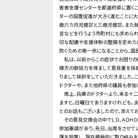
害者支援センターを都道府県に置くこ
ターの設置促進が大きく進むことに大
歳六カ月児健診と三歳児健診、また
言などを行うよう市町村にも求められ
切な配慮や支援体制の整備を定めたほ
防ぐための第一歩になることから、国
私は、以前からこの症状でお困りの御
様方の御協力を得まして意見書を採
りまして採択をしていただきました。
ドクターや、また他府県の議員も参加
席上、兵庫のドクターより、来る十二
ますと。日曜日でありますけれども、
とのお話もございましたので、添えて
その意見交換会の中でＬＤ、ＡＤＨＤ
参加要請があり、先日、出席をさせて
課を設置し、現在積極的に取り組みを