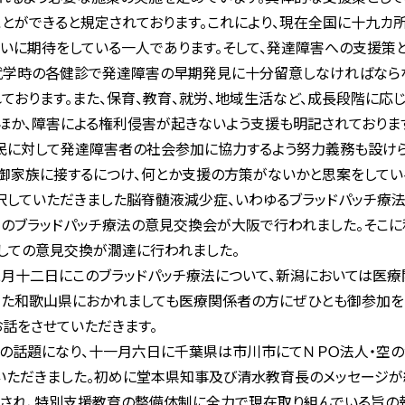
とができると規定されております。これにより、現在全国に十九カ
いに期待をしている一人であります。そして、発達障害への支援策
就学時の各健診で発達障害の早期発見に十分留意しなければならな
ております。また、保育、教育、就労、地域生活など、成長段階に応
か、障害による権利侵害が起きないよう支援も明記されておりま
民に対して発達障害者の社会参加に協力するよう努力義務も設けら
家族に接するにつけ、何とか支援の方策がないかと思案をしてい
択していただきました脳脊髄液減少症、いわゆるブラッドパッチ療
このブラッドパッチ療法の意見交換会が大阪で行われました。そこに
しての意見交換が濶達に行われました。
月十二日にこのブラッドパッチ療法について、新潟においては医療
また和歌山県におかれましても医療関係者の方にぜひとも御参加を
お話をさせていただきます。
の話題になり、十一月六日に千葉県は市川市にてＮＰＯ法人・空
いただきました。初めに堂本県知事及び清水教育長のメッセージ
され、特別支援教育の整備体制に全力で現在取り組んでいる旨の報