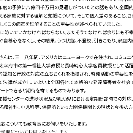
年度の予算に八億四千万円の見通しがついたとの話もあり、全国的
える家族に対する理解と支援について、そして個人差のあること、
しくこの病気を理解することの重要性が述べられていました。
防いでいかなければならない、またそうでなければ余りにも不幸
や自尊心をなくし、その結果、うつ状態、不登校、引きこもり、家庭
んは、三十八年間、アメリカはニューヨークで在住され、コミュニ
は太宰府市の第一福祉大学教授と長崎純心大学客員教授として活躍
的認知と行政の対応の立ちおくれを指摘され、啓発活動の重要性を
て法律が成立し、いよいよ全国各地で本格的な発達障害者を社会で
ートできると期待を寄せるものであります。
支援センターの進捗状況及び乳幼児における定期健診時での対応、
ける精神科、小児科等、保健所といった関係機関との現状と今後の
応についても教育長にお伺いをいたします。
学習についてお伺いをいたします。