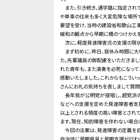
また、引き続き、通学路に指定されて
や単車の往来も多く大変危険な場所で
要望を受け、当時の建設省和歌山工
緩和の観点から早期に橋のつけかえを
次に、軽度発達障害児の支援の現状
まず初めに、昨日、昼休み時間に大
た。先輩議員の御配慮をいただきまし
れた青年も、また演奏を必死になって
感動いたしました。これからもこうい
さんにお礼の気持ちを表しまして質問
長年我が公明党が提唱し、超党派の議
などへの支援を定めた発達障害者支
以上とされる頻度の高い障害とされて
ます。現在、知的障害を伴わない場合
今回の法案は、発達障害の定義を自
自治体に早期発見と早期支援が行わ