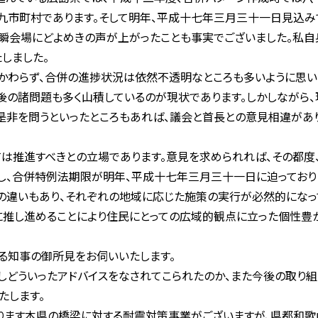
市町村であります。そして明年、平成十七年三月三十一日見込み
瞬会場にどよめきの声が上がったことも事実でございました。私自
しました。
わらず、合併の進捗状況は依然不透明なところも多いように思いま
後の諸問題も多く山積しているのが現状であります。しかしながら
是非を問うといったところもあれば、議会と首長との意見相違があ
は推進すべきとの立場であります。意見を求められれば、その都度
かし、合併特例法期限が明年、平成十七年三月三十一日に迫っており
の違いもあり、それぞれの地域に応じた施策の実行が必然的になっ
に推し進めることにより住民にとっての広域的観点に立った個性豊
る知事の御所見をお伺いいたします。
どういったアドバイスをなされてこられたのか、また今後の取り組
たします。
ます本県の橋梁に対する耐震対策事業がございますが、県都和歌