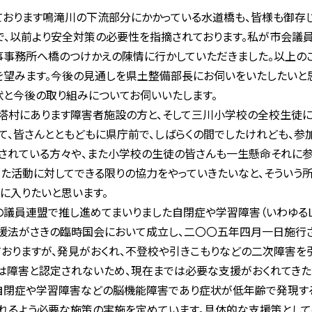
おります鳴滝川の下流部分にかかっている水道橋も、皆様も御存じ
、以前より安全対策の必要性を指摘されております。私が市会議
事事務所へ橋のつけかえの陳情に行かしていただきました。以上の
望みます。今後の見通しを県土整備部長にお伺いをいたしたいと
と今後の取り組みについてお伺いいたします。
塔村にあります障害者施設の方と、そして三川小学校の全校生徒に
て、皆さんとともどもに県庁前で、しばらくの間でしたけれども、参
されている方々や、また小学校の生徒の皆さんも一生懸命それに参
った活動に対してできる限りの協力をやっていきたいなと、そういう
に入りたいと思います。
員連盟で推し進めてまいりました自閉症や学習障害（いわゆるＬＤ
援法がさきの臨時国会において成立し、二〇〇五年四月一日施行
おりますが、発見がおくれ、不登校や引きこもりなどの二次障害を
は障害と認定されないため、現在までは必要な支援がおくれてきた
閉症や学習障害などの脳機能障害であり症状が低年齢で発現する
れるよう必要な施策の実施を定めています。具体的な支援策として