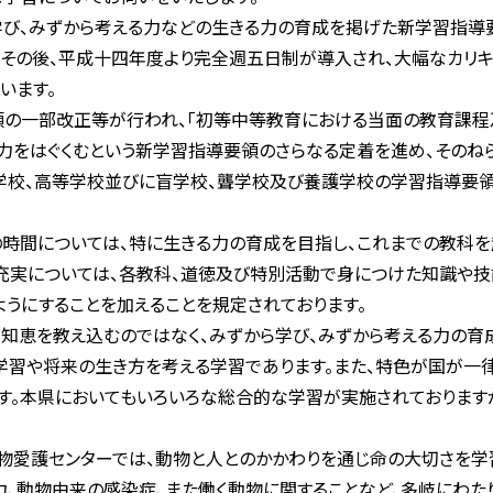
び、みずから考える力などの生きる力の育成を掲げた新学習指導
その後、平成十四年度より完全週五日制が導入され、大幅なカリ
います。
の一部改正等が行われ、「初等中等教育における当面の教育課程
力をはぐくむという新学習指導要領のさらなる定着を進め、そのね
学校、高等学校並びに盲学校、聾学校及び養護学校の学習指導要領
時間については、特に生きる力の育成を目指し、これまでの教科を
充実については、各教科、道徳及び特別活動で身につけた知識や
ようにすることを加えることを規定されております。
恵を教え込むのではなく、みずから学び、みずから考える力の育
学習や将来の生き方を考える学習であります。また、特色が国が一
す。本県においてもいろいろな総合的な学習が実施されております
愛護センターでは、動物と人とのかかわりを通じ命の大切さを学
力、動物由来の感染症、また働く動物に関することなど、多岐にわた