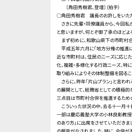
〔角田秀樹君、登壇〕（拍手）
○角田秀樹君 議長のお許しをいただ
さきに先輩・同僚議員から、今回私
と思いますが、何とぞ御了承のほどよ
まず初めに、和歌山県下の市町村合
平成五年六月に「地方分権の推進に関
近な市町村は、住民のニーズに応じた
化、複雑・多様化する行政ニーズ、特
取り組みによりその体制整備を図るこ
さらに、昨年「片山プラン」と言われ
の展開として、総務省としての積極的
三点目は市町村合併を推進するため
こういった状況の中、去る十一月十
一部は慶応義塾大学の小林良彰教授
のあり方」に出席をさせていただき
の報告がなされました。特に、合併が