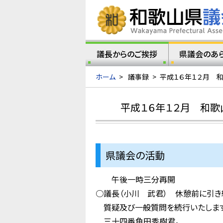
議長からのご挨拶
県議会のあ
ホーム
>
議事録
>
平成１６年１２月 
平成１６年１２月 和
県議会の活動
午後一時三分再開
○議長（小川 武君） 休憩前に引き
質疑及び一般質問を続行いたします
三十四番角田秀樹君。