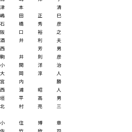
 津 本 清
嶋 田 正 巳
石 橋 秀 彦
阪 口 裕 之
酒 井 利 夫
西 芳 男
 駒 井 則 彦
関 洋 治
 大 岡 淳 人
宮 内 勝
 西 浦 昭 人
垣 平 高 男
長 北 村 亮 三
 住 博 章
竹 欣 司