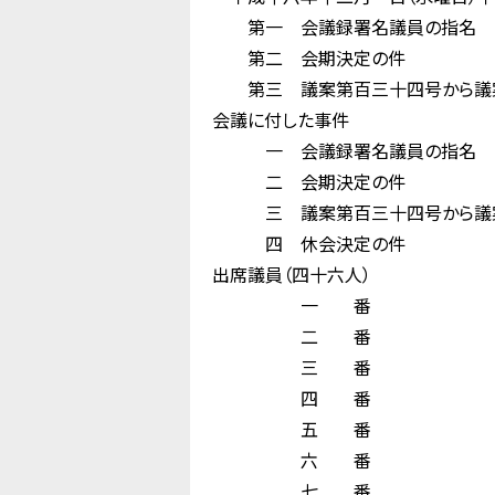
第一 会議録署名議員の指名
第二 会期決定の件
第三 議案第百三十四号から議案第
会議に付した事件
一 会議録署名議員の指名
二 会期決定の件
三 議案第百三十四号から議案第
四 休会決定の件
出席議員（四十六人）
一 番 須 
二 番 尾 
三 番 
四 番 山 
五 番 
六 番 吉 
七 番 門 