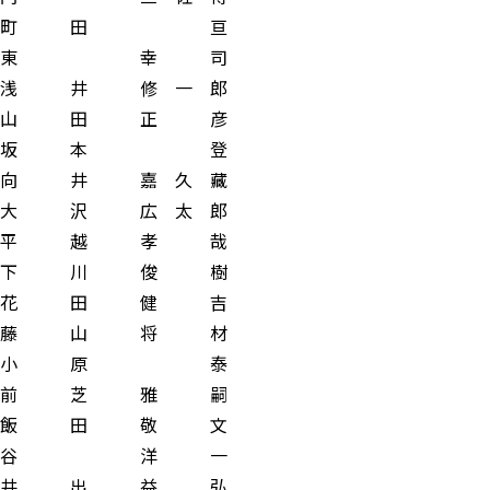
町 田 亘
東 幸 司
 修 一 郎
 田 正 彦
坂 本 登
井 嘉 久 藏
沢 広 太 郎
 越 孝 哉
 川 俊 樹
 田 健 吉
 山 将 材
小 原 泰
 芝 雅 嗣
 田 敬 文
谷 洋 一
 出 益 弘