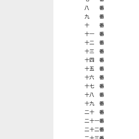
八 番 
九 番 
十 番 浅 井
十一 番 山
十二 番 
十三 番 向 
十四 番 大 
十五 番 平
十六 番 下
十七 番 花
十八 番 藤
十九 番 
二十 番 前
二十一番 飯
二十二番 
二十三番 井