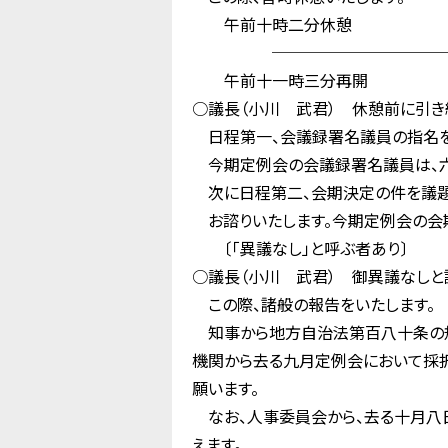
午前十時二分休憩
────────────
午前十一時三分再開
○議長（小川 武君） 休憩前に引き
日程第一、会議録署名議員の指名を
今期定例会の会議録署名議員は、六
次に日程第二、会期決定の件を議題
お諮りいたします。今期定例会の会期
〔「異議なし」と呼ぶ者あり〕
○議長（小川 武君） 御異議なしと
この際、諸般の報告をいたします。
知事から地方自治法第百八十条の規
機関から去る九月定例会において採
願います。
なお、人事委員会から、去る十月八日
えます。