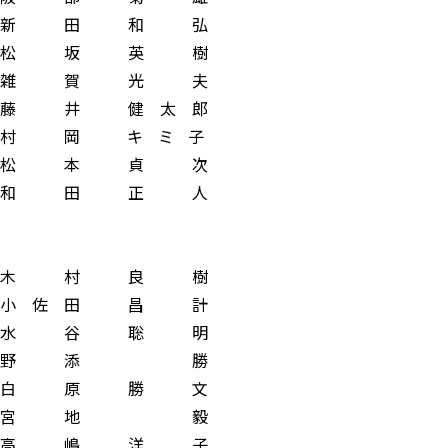
 田 和 弘
 坂 英 樹
 賀 光 夫
井 健 太 郎
岡 キ ミ 子
 本 貞 次
 田 正 人
村 良 樹
 田 昌 計
谷 聡 明
野 添 勝
 原 勝 文
宮 地 毅
 嶋 洋 子