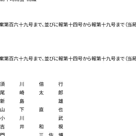
百六十九号まで、並びに報第十四号から報第十九号まで（当局
百六十九号まで、並びに報第十四号から報第十九号まで（当局
川 倍 行
崎 太 郎
新 島 雄
下 直 也
小 川 武
井 和 視
三 佐 博