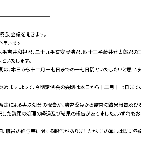
─────────
続き、会議を開きます。
行います。
番吉井和視君、二十九番冨安民浩君、四十三番藤井健太郎君の三
といたします。
は、本日から十二月十七日までの十七日間といたしたいと思いま
認めます。よって、今期定例会の会期は本日から十二月十七日まで
定による専決処分の報告が、監査委員から監査の結果報告及び
択した請願の処理の経過及び結果の報告がありました。いずれもお
、職員の給与等に関する報告がありましたが、この写しは既に各議