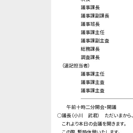
議事課長 
議事課副課長 
議事班長 山
議事課主任 尾
議事課副主査 
総務課長 土
調査課長 宗
（速記担当者）
議事課主任 吉
議事課主査 中
議事課主査 保
────────────
午前十時二分開会・開議
○議長（小川 武君） ただいまから
これより本日の会議を開きます。
この際、暫時休憩いたします。