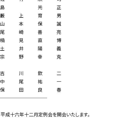
島 光 正
藪 上 育 男
 本 保 誠
 崎 善 亮
楠 見 直 博
 井 陽 義
 野 幸 克
 川 欽 二
 尾 祐 一
 田 良 春
─────────
、平成十六年十二月定例会を開会いたします。