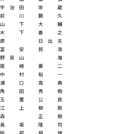
治 田 栄 蔵
 川 勝 久
 下 大 輔
 下 善 之
 日 出 夫
 安 民 浩
 見 山 海
 崎 要 二
 村 裕 一
 口 高 典
 田 秀 樹
 置 公 良
 上 柳 助
森 正 樹
 坂 隆 司
 部 菊 雄