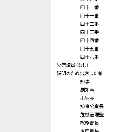
四十 番 新
四十一番 松
四十二番 雑
四十三番 藤 
四十四番 村 
四十五番 松
四十六番 和
欠席議員（なし）
説明のため出席した者
知事 木 
副知事 小 佐
出納長 水 
知事公室長 
危機管理監 白
総務部長 
企画部長 高