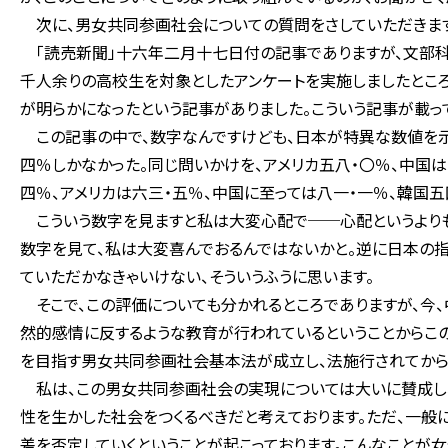
次に、男女共同参画社会についての質問をさしていただきます
「読売新聞」十六年二月十七日付の記事でありますが、文部科
千人余りの高校生を対象としたアンケートを実施しましたところ
が明らかになったという記事がありました。こういう記事が載って
この記事の中で、数字なんですけども、日本が特異な数値を示し
四％しかなかった。同じ問いかけを、アメリカ五八・〇％、中国は
四％、アメリカは六三・五％、中国に至っては八一・一％、韓国
こういう数字を見ますと私は大変心配で──心配というよりも
数字を見て、私は大変喜んでおるんではないかと。逆に日本の指
ていただかなきゃいけない、そういうふうに思います。
そこで、この評価についても分かれるところでありますが、今
然的感情に反するような教育が行われているということからこ
を目指す男女共同参画社会基本法が成立し、法施行されてから
私は、この男女共同参画社会の実現については大いに賛成し、
性を生かした社会をつくるべきだと考えております。ただ、一般
差を否定していくということが起こっております。こんなことが