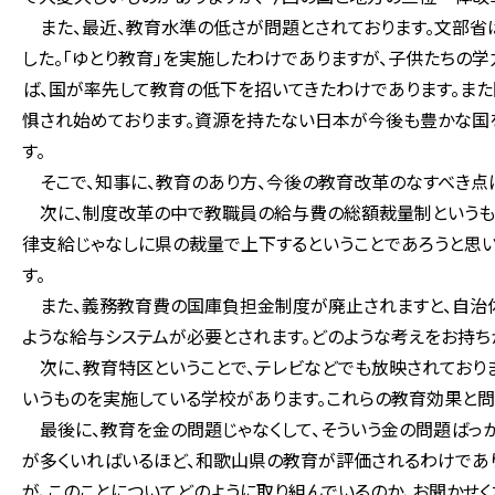
また、最近、教育水準の低さが問題とされております。文部省
した。「ゆとり教育」を実施したわけでありますが、子供たちの学
ば、国が率先して教育の低下を招いてきたわけであります。ま
惧され始めております。資源を持たない日本が今後も豊かな国
す。
そこで、知事に、教育のあり方、今後の教育改革のなすべき点
次に、制度改革の中で教職員の給与費の総額裁量制というもの
律支給じゃなしに県の裁量で上下するということであろうと思
す。
また、義務教育費の国庫負担金制度が廃止されますと、自治体
ような給与システムが必要とされます。どのような考えをお持ち
次に、教育特区ということで、テレビなどでも放映されており
いうものを実施している学校があります。これらの教育効果と問
最後に、教育を金の問題じゃなくして、そういう金の問題ばっか
が多くいればいるほど、和歌山県の教育が評価されるわけであ
が、このことについてどのように取り組んでいるのか、お聞かせ