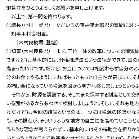
御答弁をひとつよろしくお願いを申し上げます。
以上で、第一問を終わります。
○議長（小川 武君） ただいまの藤井健太郎君の質問に対す
知事木村良樹君。
〔木村良樹君、登壇〕
○知事（木村良樹君） まず、三位一体の改革についての御質
ですけども、基本的には、分権推進法という法律ができて、国
高まったわけです。だけど、お金については相変わらず自分のと
分のお金でやるようにすればもっともっと自主性が高まって、それ
の補助金になっている税源を国から地方へ移しましょうというふ
それから、財源を調整する、そしてまた保障する制度として交
いる面があるからあわせて検討しましょうと。そして、それも地
けだけども、今回の結論というのは、一つには税源の移譲がな
も、その視点が、そういうふうな地方の自主性を高めていこうと
うふうな理念が考えられずに、基本的にはその補助金を振りか
いというようなことで数字合わせがなされたと。それから、その