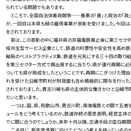
られている問題でもあります。
ところで、全国自治体善政競争──善悪の「善」と政治の「政」
が、一回目は本県も緑の雇用事業が表彰を受けました。今回は
をされております。
実は、この表彰の中に福井県の京福電鉄廃止後に第三セクタ
域共生型サービス企業として、鉄道の利便性や安全性を高め鉄
輸局のベストプラクティス集、鉄道を元気にする三十四の取り
を第三セクター方式で再出発するに当たり、県が運行再開に必
ついても県が助成をしたということです。再開にこぎつけた理由
れを受けた沿線市町村が財政面も含め積極的に関与を行ったこ
されておりました。貴志川線も県の主体的な働きかけと沿線市
たいと思います。
一つは、国、県、和歌山市、貴志川町、南海電鉄との間で五者協
ュールをどう考えているのか。鉄道存続の意思表明、経営主体
でに間に合うのでしょうか。来年十月以降、交通手段の空白期間
二点目に、新年度予算に向けてどういう考えを持っているのか