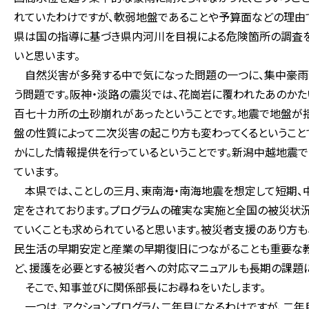
れていたわけですが、軟弱地盤であることや予算面などの理由で
県は国の指導に基づき県内河川を目視による危険箇所の調査を
いと思います。
自然災害が多発する中で気になった問題の一つに、集中豪雨
う問題です。阪神・淡路の震災では、花崗岩に覆われたあのか
百七十カ所の土砂崩れがあったということです。地震で地盤が
盤の性質によって二次災害の起こり方も変わってくるということ
かにした情報提供を行っているということです。新潟中越地震
ています。
本県では、ことしの三月、東南海・南海地震を想定して短期、
定をされております。プログラムの確実な実施と全国の被災状
ていくことも求められていると思います。被災者支援のあり方も
民生活の早期安定と産業の早期復旧につながることも重要な教
ど、援護を必要とする被災者への対応マニュアルも長期の課題
そこで、知事並びに関係部長にお尋ねをいたします。
一つは、アクションプログラム二年目になるわけですが、二年