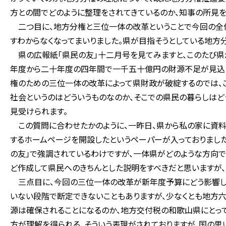
方との間でどのように整理をされてきているのか、知事の所見を
二つ目に、地方分権と三位一体の改革ということで今回の全体
すわからなくなってまいりました。県が目指そうとしている地方
県の広報紙「県民の友」十二月号を見てみますと、このたび県
年度から二十年度の四年間で一千五十億円の財源不足が見込
権のための三位一体の改革によって県財政が破綻するのでは、
社会というのはどういうものなのか、そこでの県民の暮らしは
見受けられます。
この質問に合わせたかのように、一昨日、県から私の家に資
するホームページを開設したというペーパーが入っておりまし
の友」で強調されているわけですが、一体県がどのような方向で
ど作成して県民へのきちんとした説明をすべきだと思いますが、
三点目に、今回の三位一体の改革が新年度予算にどう影響して
いない段階で断定できないこともありますが、少なくとも地方
源は確保されることになるのか、地方交付税の和歌山県にとっ
方が理解を得られる、そういう表現がされておりますが、国の思