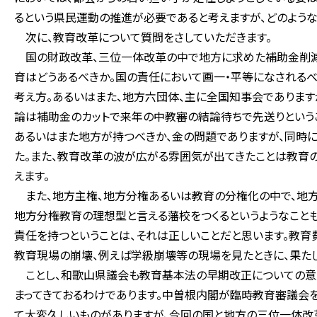
るという県民運動の推進が必要であると考えますが、どのよう
次に、教育改革について質問をさしていただきます。
国の財政改革、三位一体改革の中で地方に求めた補助金削減
育はどうあるべきか。国の責任において画一・平等になされるべ
考え方。あるいはまた、地方六団体、主に全国知事会であります
論は補助金のカットで来年の中教審の結論待ちで先送りというこ
あるいはまた地方が持つべきか、金の問題でありますが、同時
た。また、教育改革の波が広がる雰囲気が出てきたことは教育
えます。
また、地方主権、地方分権あるいは教育の分権化の中で、地方
地方分権教育の理想型と言える藩校をつくるというようなことも
責任を持つということは、それは正しいことだと思います。教育
教育現場の崩壊、例えば学級崩壊等の現場を見たときに、果たし
ことし、和歌山県議会も教育基本法の早期改正についての意
まってきておるわけであります。中曽根内閣が臨時教育審議会
て大変久しいものがありますが、今回の国と地方の三位一体改