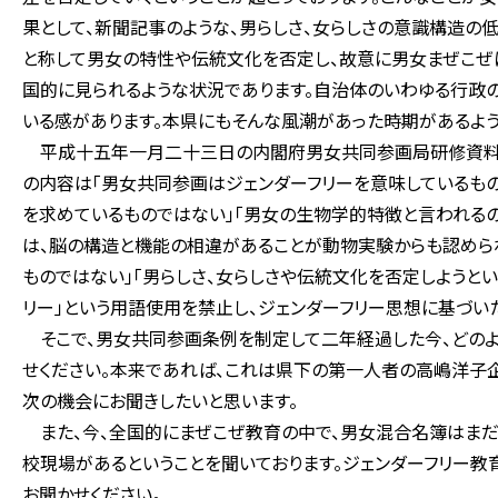
果として、新聞記事のような、男らしさ、女らしさの意識構造の低
と称して男女の特性や伝統文化を否定し、故意に男女まぜこぜ
国的に見られるような状況であります。自治体のいわゆる行政
いる感があります。本県にもそんな風潮があった時期があるよう
平成十五年一月二十三日の内閣府男女共同参画局研修資料及
の内容は「男女共同参画はジェンダーフリーを意味しているも
を求めているものではない」「男女の生物学的特徴と言われる
は、脳の構造と機能の相違があることが動物実験からも認めら
ものではない」「男らしさ、女らしさや伝統文化を否定しようと
リー」という用語使用を禁止し、ジェンダーフリー思想に基づい
そこで、男女共同参画条例を制定して二年経過した今、どのよ
せください。本来であれば、これは県下の第一人者の高嶋洋子
次の機会にお聞きしたいと思います。
また、今、全国的にまぜこぜ教育の中で、男女混合名簿はまだ
校現場があるということを聞いております。ジェンダーフリー教
お聞かせください。