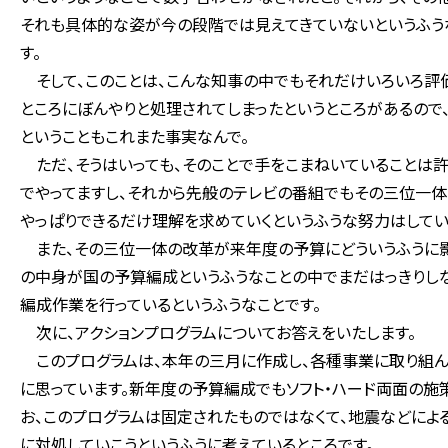
それも具体的な姿が今の段階では見えてきていないというふう
す。
そして、このことは、こんな知事の中でもそれだけいろいろ評価
ところにぼんやりと処理されてしまったというところがあるので
ということもこれまた事実なんで。
ただ、そうはいっても、そのことで手をこまねいていることは許
でやってますし、それから先般のテレビの番組でもその三位一体
やっぱりできるだけ理解を求めていくというふうな努力はしてい
また、その三位一体の改革が来年度の予算にどういうふうに影
の中身が国の予算編成というふうなことの中でまだはっきりし
編成作業を行っているというふうなことです。
次に、アクションプログラムについてお答えをいたします。
このプログラムは、本年の三月に作成し、各種事業に取り組ん
に思っています。新年度の予算編成でもソフト・ハード両面の施
お、このプログラムは固定されたものではなくて、地震などに
に対処していこうというふうに考えているところです。