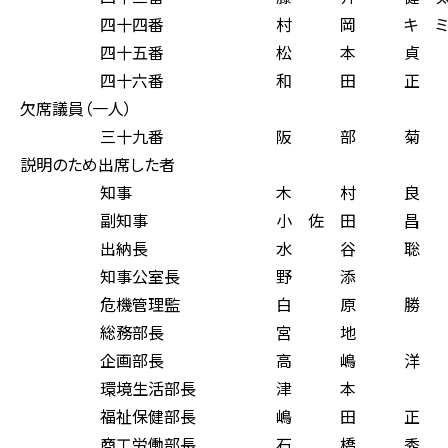
四十四番 村 岡 キ ミ 
四十五番 松 本 貞 
四十六番 和 田 正 
欠席議員（一人）
三十九番 阪 部 菊 
説明のため出席した者
知事 木 村 良 
副知事 小 佐 田 昌
出納長 水 谷 聡 
知事公室長 野 添 
危機管理監 白 原 勝
総務部長 宮 地 
企画部長 高 嶋 洋 
環境生活部長 津 本 
福祉保健部長 嶋 田 正
商工労働部長 石 橋 秀