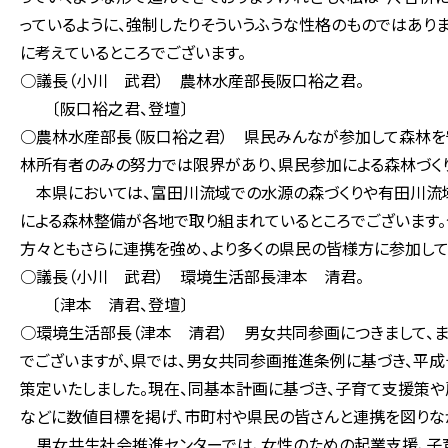
っているように、強制したりそういうふうな性格のものではあり
に考えているところでございます。
○議長（小川 武君） 農林水産部長阪口裕之君。
〔阪口裕之君、登壇〕
○農林水産部長（阪口裕之君） 県民みんなが参加して森林を
林所有者のみの努力では限界があり、県民参加による森林づく
本県においては、富田川流域での水源の森づくりや有田川流域
による森林整備が各地で取り組まれているところでございます。
方々ともさらに連携を強め、より多くの県民の皆様方に参加して
○議長（小川 武君） 環境生活部長津本 清君。
〔津本 清君、登壇〕
○環境生活部長（津本 清君） 男女共同参画につきまして
でございますが、県では、男女共同参画推進条例に基づき、平
策定いたしました。現在、同基本計画に基づき、子育て支援策
などに数値目標を掲げ、市町村や県民の皆さんと連携を図りな
男女共生社会推進センターでは、女性のための起業支援、子育