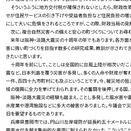
そういうふうに地方交付税が確保されないとしたら、財政改革
せが住民サービスの引き下げや受益者負担など住民負担の増大
にして大いに危惧をされるところですが、この際、財政当局の見
次に、複合自然災害への備えと安心の町づくりについてお尋ね
来年は阪神・淡路大震災の十周年の年でもあります。各方面
害に強い町づくりを目指す数多くの研究成果、教訓が示されて
きたいと思います。
十周年を前にして、ことしは全国的に台風上陸が相次いだこと
震など、日本列島を覆う災害が多発し、多くの人命や財産が奪
一件、百四十九市町村にも及ぶということです。今、被災地の皆
域の復興に全力を挙げておられます。その奮闘を後押しする国
阪神・淡路大震災の経験も踏まえ、ことし多発した風水害や震
水産業や港湾施設などに多大の被害がありました。今議会で災
旧を要望するものであります。
兵庫県豊岡市では、円山川左岸堤防が延長約五十メートルに
画高水位を越す集中的な豪雨に耐えられなかった、こういうこ