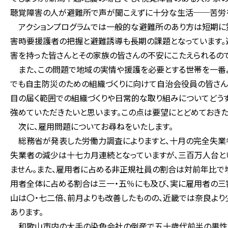
聴覚障害の人が避難所で声が聞こえずに十分な生活──苦労を
アクションプログラムでは一般的な避難所のあり方は短期に策
害時要援護者の把握と避難誘導も長期の課題となっています。
害を持った皆さんとその家族の皆さんの不安にこたえられるので
また、この問題で地域の実情や援護を必要とする世帯を一番よ
でも自主防災のための組織づくりに向けて自治会役員の皆さん
目の届く範囲での組織づくりや日常的な取り組みについてどう
強めていただきたいと思います。この点は要望にとどめておきた
次に、雇用問題についてお尋ねをいたします。
総務省が発表した労働力調査によりますと、十月の完全失業
失業者の減少は十七カ月連続となっていますが、三百万人台と
ません。また、雇用者に占める非正規社員の割合は対前年比で
用者全体に占める割合は三一・五％にも及び、実に雇用者の三
山は〇・七二倍、前月よりも改善したものの、近畿では奈良よ
あります。
和歌山市内の大手の染色会社の倒産で五十歳代前半の男性が