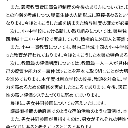
また、義務教育費国庫負担制度の今後のあり方については、国
との均衡を考慮しつつ、児童生徒の人間形成に直接携わるとい
なります。今後ともこうした点を踏まえた給与制度の確立が必要
次に、小・中学校における新しい取り組みについては、県単
四地域十二小・中学校で実施しており、積極的に外国人と英語
また、小中一貫教育についても、県内三地域十四の小・中学校
った教育が行われております。今後ともこうした本県の特色ある
次に、教職員の評価制度については、教職員一人一人が具体
己の資質や能力を一層伸ばすことを基本に取り組むことが大切
を進めております。本年度は県立学校の校長、教頭を対象に、
力を高めるための研修を実施したところであります。今後、適
性の高い評価システムづくりに努めてまいります。
最後に、男女共同参画についてお答えいたします。
議員御指摘の他府県でのような宿泊活動のような事例は、本
また、男女共同参画が目指すものは、男女がそれぞれの特性
会づくりにあると考えているところであります。