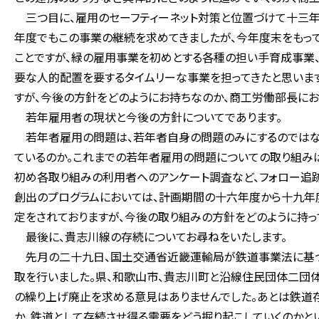
三つ目に、雇用のセーフティーネット対策と位置づけて十三年
年度でもこの事業の継続を求めてきましたが、今年度末をもっ
ことですが、緑の雇用事業を初めとする各種の担い手育成事業
要な人的配置を要するタイムリーな事業を担ってきたと思いま
すが、今後の方針をどのようにお持ちなのか、商工労働部長にお
若年雇用者の現状と今後の方針についてであります。
若年者雇用の問題は、若年者自身の問題のみにするのではなく
ているのか。これまでの若年者雇用の問題についての取り組みは
初め各取り組みの利用者へのアンケート調査など、フォロー追跡
創出のプログラムにおいては、計画期間の十六年度から十九年
定をされておりますが、今後の取り組みの方針をどのように持っ
最後に、貴志川線の存続についてお尋ねをいたします。
先月の二十九日、国土交通省近畿運輸局が鉄道事業法に基づ
取を行いました。県、和歌山市、貴志川町と沿線住民団体二団
の繰り上げ廃止を求める意見はありませんでした。あとは鉄道
か、鉄道として存続させ得る需要をどう掘り起こしていくのかと