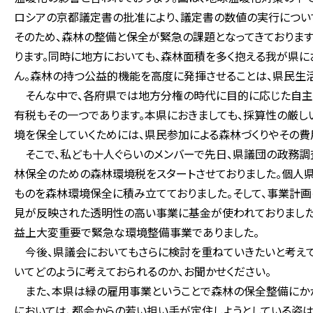
ロシアの京都議定書の批准により、議定書の数値の実行につい
そのため、森林の整備と保全が緊急の課題となってきておりま
ります。同時に地方においても、森林面積を多く抱える我が県
ん。森林の持つ公益的機能を高度に発揮させることは、県民生活
そんな中で、各府県では地方分権の時代に目的に応じた自主
有税もその一つであります。本県におきましても、採算性の厳
境を保全していくためには、県民参加による森林づくりやその費
そこで、私ども十人ぐらいのメンバーで先日、県議団の政務調
林保全のための森林環境税をスタートさせておりました。個人
ものを森林環境保全に積み立てておりました。そして、事業計
見が反映された透明性の高い事業に基金が使われておりました
益上大変重要で緊急な環境整備事業でありました。
今後、県議会においてもさらに検討を重ねていきたいと考えて
いてどのように考えておられるのか、お聞かせください。
また、本県は緑の雇用事業ということで森林の保全整備にかか
においては、都会からの若い担い手が定住しようとしている姿