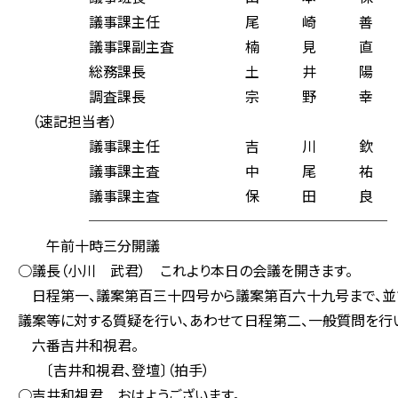
議事課主任 尾 崎 善
議事課副主査 楠 見 直
総務課長 土 井 陽 
調査課長 宗 野 幸 
（速記担当者）
議事課主任 吉 川 欽
議事課主査 中 尾 祐
議事課主査 保 田 良
─────────────────────
午前十時三分開議
○議長（小川 武君） これより本日の会議を開きます。
日程第一、議案第百三十四号から議案第百六十九号まで、並
議案等に対する質疑を行い、あわせて日程第二、一般質問を行
六番吉井和視君。
〔吉井和視君、登壇〕（拍手）
○吉井和視君 おはようございます。