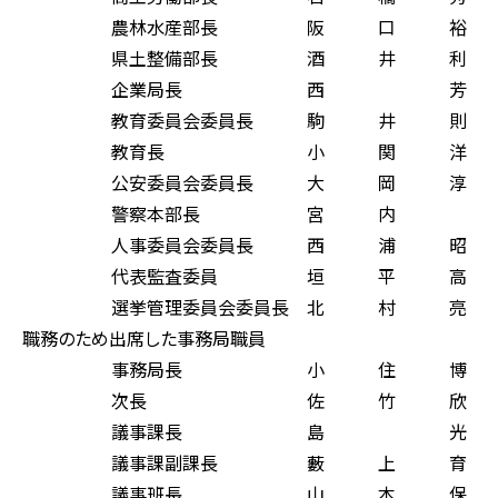
農林水産部長 阪 口 裕
県土整備部長 酒 井 利
企業局長 西 芳 
教育委員会委員長 駒 井 則
教育長 小 関 洋 
公安委員会委員長 大 岡 淳
警察本部長 宮 内 
人事委員会委員長 西 浦 昭
代表監査委員 垣 平 高
選挙管理委員会委員長 北 村 亮
職務のため出席した事務局職員
事務局長 小 住 博 
次長 佐 竹 欣 
議事課長 島 光 
議事課副課長 藪 上 育
議事班長 山 本 保 