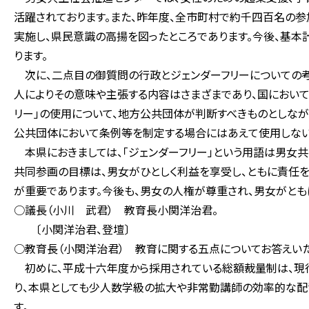
活躍されております。また、昨年度、全市町村で約千四百名の参
実施し、県民意識の高揚を図ったところであります。今後、基
ります。
次に、二点目の御質問の行政とジェンダーフリーについての考え
人によりその意味や主張する内容はさまざまであり、国におい
リー」の使用について、地方公共団体が判断すべきものとしな
公共団体において条例等を制定する場合にはあえて使用しない
本県におきましては、「ジェンダーフリー」という用語は男女
共同参画の目標は、男女がひとしく利益を享受し、ともに責任を
が重要であります。今後も、男女の人権が尊重され、男女がとも
○議長（小川 武君） 教育長小関洋治君。
〔小関洋治君、登壇〕
○教育長（小関洋治君） 教育に関する五点についてお答えいた
初めに、平成十六年度から採用されている総額裁量制は、現
り、本県としても少人数学級の拡大や非常勤講師の効率的な配
す。