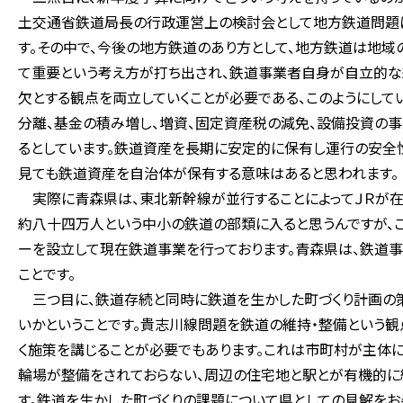
土交通省鉄道局長の行政運営上の検討会として地方鉄道問題
す。その中で、今後の地方鉄道のあり方として、地方鉄道は地
て重要という考え方が打ち出され、鉄道事業者自身が自立的な
欠とする観点を両立していくことが必要である、このようにして
分離、基金の積み増し、増資、固定資産税の減免、設備投資の
るとしています。鉄道資産を長期に安定的に保有し運行の安全
見ても鉄道資産を自治体が保有する意味はあると思われます。
実際に青森県は、東北新幹線が並行することによってＪＲが在
約八十四万人という中小の鉄道の部類に入ると思うんですが、
ーを設立して現在鉄道事業を行っております。青森県は、鉄道
ことです。
三つ目に、鉄道存続と同時に鉄道を生かした町づくり計画の
いかということです。貴志川線問題を鉄道の維持・整備という観
く施策を講じることが必要でもあります。これは市町村が主体
輪場が整備をされておらない、周辺の住宅地と駅とが有機的に
す。鉄道を生かした町づくりの課題について県としての見解をお