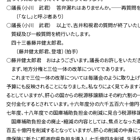
○議長（小川 武君） 答弁漏れはありませんか。──再質問を
〔「なし」と呼ぶ者あり〕
○議長（小川 武君） 以上で、吉井和視君の質問が終了いたし
質疑及び一般質問を続行いたします。
四十三番藤井健太郎君。
〔藤井健太郎君、登壇〕（拍手）
○藤井健太郎君 おはようございます。議長のお許しをいただき
まず、地方分権と三位一体の改革についてであります。
これまで三位一体の改革については毎議会のように取り上げさ
予算にも反映されることになりました。私なりによく見てみま
るとしていますが、肝心の国からの税源移譲額はその約六割の
交付金化するとされています。十六年度分の六千五百六十億円
七年度、十八年度での国庫補助負担金の削減に見合う税源移譲
国庫補助負担金の廃止・縮減の内容としては、焦点となった
百五十億円を削減するとなっていますが、肝心の削減の中身に
康保険に新たに都道府県負担を導入し七千億円を削減、生活