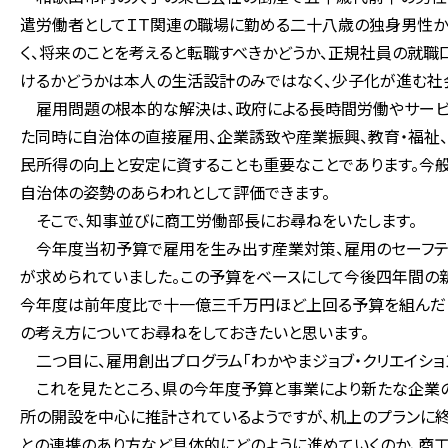
遣労働者としてＩＴ関連の職場に勤める二十八歳の独身男性か
く、将来のことを考えると転職すべきかどうか、正規社員の就
けるかどうかは本人の生活設計のみではなく、少子化が進む社
雇用問題の根本的な解決は、政府による長時間労働やサービ
た同時に自治体の直接雇用、企業誘致や産業振興、教育・福祉
民所得の向上と安定に資することも重要なことであります。今
自治体の姿勢のあらわれとして評価できます。
そこで、知事並びに商工労働部長にお尋ねをいたします。
今年度当初予算で雇用を生み出す産業対策、雇用のセーフテ
が求められていました。この予算をベースにして今後四年間の
今年度は前年度比で十一億三千万円ほど上回る予算を組んだと
の考え方についてお尋ねをしておきたいと思います。
二つ目に、雇用創出プログラム「わかやまジョブ・クリエイショ
これを見たところ、県の今年度予算と事業により新たな企業
所の開設を中心に推計されているようですが、机上のプランに
との連携のあり方など具体的にどのように進めていくのか、商