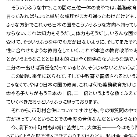
そういうふうな中で、この間の三位一体の改革では、義務教育だ
言ってみればちょっと単純な論理がまかり通ったわけだけども、
ふうな方針でこれから日本の国をこういうふうな方向へ持って
ならない、これは知力もそうだし、体力もそうだし、いろんな面
受けて、そういうふうな中でむだが出ないように、そしてまた
性に合わせたような教育をしていく、これが本当の教育改革で
とかいうようなこととは根本的には全く関係のないような話で
二分の一出せば責任を持っているとか、そうじゃないとかいうよ
この問題、来年に送られて、そして中教審で審議されるという
じゃなくて、やはり日本の国の教育、これは何も義務教育だけじ
命やる子たちがもう日本の十倍、二十倍というような数でふえて
ていくべきだろうというふうに思っております。
それから、市町村合併についてですけども、今の御質問の中で
方が担っていくということでの今度の合併なんだというふうな位
今、県下の市町村も非常に苦労して、大体五十──今はもう四
っていくような形で進んできておりますけれども、私は今、合併