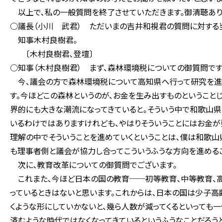
以上で、私の一般質問を終了させていただきます。御清聴あり
○議長（小川 武君） ただいまの吉井和視君の質問に対する
知事木村良樹君。
〔木村良樹君、登壇〕
○知事（木村良樹君） まず、森林環境税についての御質問です
今、議会の方で森林環境税について高知県へ行って研究を進め
す。今ほどこの森林というのが、お金を生み出すものということ
界的にも大きな潮流になってきていると。そういう中で和歌山
いるわけではありますけれども、やはりそういうことにはお金が
理解の中でそういうことを進めていくということは、僕は和歌山
も理事者側と議会が協力し合ってこういうふうな方向を進めるこ
次に、教育改革についての御質問でございます。
これまた、今ほど日本の国の教育──初等教育、中等教育、
っているときはないと思います。これからは、日本の国は少子高
くような形にしていかないと、幾ら人数が減ってくるといっても
済むような時代ではなくなってきているというふうなことだろう