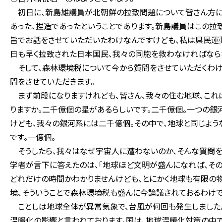
初日に、新島雄議員が北朝鮮の拉致問題について皆さん方にお
あった、捏造であったということであります。新島議員はこの拉
旨でお話をさせていただいたわけなんですけども、私は県民運動
日も早く拉致された日本国民、我々の同胞を救わなければならな
そして、森林環境税について今から質問をさせていただくわけ
問をさせていただきます。
まず前段になりますけれども、皆さん、我々の住む地球、これ
りますか。二千億個の星があるらしいです。二千億個。一つの銀
けども、我々の銀河系には二千億個。その中で、地球と同じよ
です。一億個。
そうしたら、我々はなぜ宇宙人に遭わないのか、そんな質問を
学者が言下に答えたのは、「地球ほど文明が盛んになれば、その
どれだけの時間かわかりませんけども、とにかく地球も有限の物
境、そういうことで森林環境税も盛んに今論議されておるわけで
ことしは地球全体が異常気象で、台風が何回も発生しました
温暖化の影響と言われております。国は、地球温暖化対策の中で