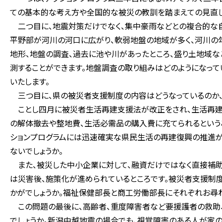
ての基本的な考え方や全国的な被災の教訓を踏まえての見直し
二つ目に、地震対策だけでなく、集中豪雨などとの複合的な自
平野部が河川の河口に広がり、軟弱地盤の地域が多く、河川の勾
地形、地盤の調査、過去に池や川があったところ、盛り土地域
測することができます。地盤調査の取り組みはどのようになって
いたします。
三つ目に、県の被災者支援制度の内容はどうなっているのか、
ことし四月に被災者生活再建支援法が改正をされ、生活再建
の解体撤去や整地費、生活必需品の購入費に充てられるという
ションプログラムには迅速確実な県民生活の再建復興の推進
ないでしょうか。
また、被災した中小企業に対して、融資だけではなく直接補助
は災害後、施策化が進められているところです。被災者支援制
かがでしょうか。福祉保健部長と商工労働部長にそれぞれお尋ね
この問題の最後に、高齢者、重度障害者など要援護者の救助
でしょうか。新潟中越地震の場合でも、視覚障害のある人が家