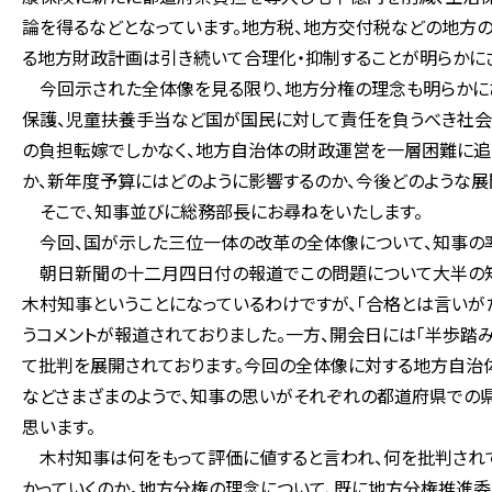
論を得るなどとなっています。地方税、地方交付税などの地方
る地方財政計画は引き続いて合理化・抑制することが明らかに
今回示された全体像を見る限り、地方分権の理念も明らかに
保護、児童扶養手当など国が国民に対して責任を負うべき社会
の負担転嫁でしかなく、地方自治体の財政運営を一層困難に追
か、新年度予算にはどのように影響するのか、今後どのような展
そこで、知事並びに総務部長にお尋ねをいたします。
今回、国が示した三位一体の改革の全体像について、知事の率
朝日新聞の十二月四日付の報道でこの問題について大半の知
木村知事ということになっているわけですが、「合格とは言いが
うコメントが報道されておりました。一方、開会日には「半歩踏
て批判を展開されております。今回の全体像に対する地方自治
などさまざまのようで、知事の思いがそれぞれの都道府県での
思います。
木村知事は何をもって評価に値すると言われ、何を批判されて
かっていくのか。地方分権の理念について、既に地方分権推進