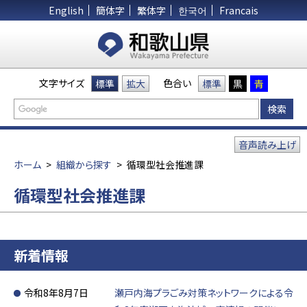
English
簡体字
繁体字
한국어
Francais
文字サイズ
色合い
標準
拡大
標準
黒
青
音声読み上げ
ホーム
>
組織から探す
>
循環型社会推進課
循環型社会推進課
新着情報
令和8年8月7日
瀬戸内海プラごみ対策ネットワークによる令