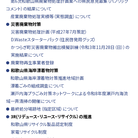
第6次和歌山県廃棄物処理計画案への県民意見募集（パブリック
コメント）の結果について
産業廃棄物処理実績等（実態調査）について
災害廃棄物対策
災害廃棄物処理計画（平成27年7月策定）
D.Wasteスターターパック（住民啓発用グッズ）
かつらぎ町災害廃棄物搬出模擬訓練（令和3年11月28日（日））の
実施結果について
廃棄物再生事業者登録
和歌山県海岸漂着物対策
和歌山県海岸漂着物対策推進地域計画
漂着ごみの組成調査について
瀬戸内海プラごみ対策ネットワークによる令和8年度瀬戸内海流
域一斉清掃の開催について
最終処分場跡地（指定区域）について
3R(リデュース・リユース・リサイクル）の推進
和歌山県リサイクル製品認定制度
家電リサイクル制度