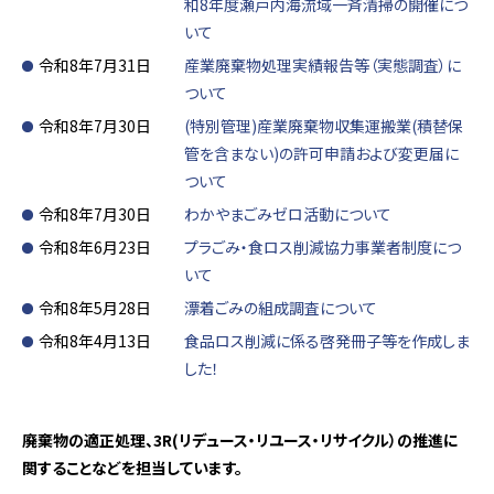
和8年度瀬戸内海流域一斉清掃の開催につ
いて
令和8年7月31日
産業廃棄物処理実績報告等（実態調査）に
ついて
令和8年7月30日
(特別管理)産業廃棄物収集運搬業(積替保
管を含まない)の許可申請および変更届に
ついて
令和8年7月30日
わかやまごみゼロ活動について
令和8年6月23日
プラごみ・食ロス削減協力事業者制度につ
いて
令和8年5月28日
漂着ごみの組成調査について
令和8年4月13日
食品ロス削減に係る啓発冊子等を作成しま
した！
廃棄物の適正処理、3R(リデュース・リユース・リサイクル）の推進に
関することなどを担当しています。