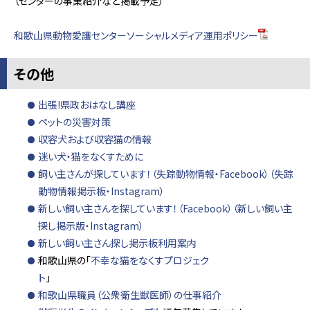
（センターの事業紹介など掲載予定）
和歌山県動物愛護センターソーシャルメディア運用ポリシー
その他
出張!県政おはなし講座
ペットの災害対策
収容犬および収容猫の情報
迷い犬・猫をなくすために
飼い主さんが探しています！（失踪動物情報・Facebook）
（失踪
動物情報掲示板・Instagram）
新しい飼い主さんを探しています！（Facebook）
（新しい飼い主
探し掲示版・Instagram）
新しい飼い主さん探し掲示板利用案内
和歌山県の「
不幸な猫をなくすプロジェク
ト
和歌山県職員（公衆衛生獣医師）の仕事紹介