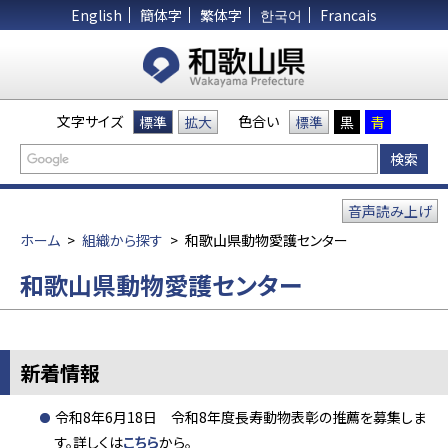
English
簡体字
繁体字
한국어
Francais
文字サイズ
色合い
標準
拡大
標準
黒
青
音声読み上げ
ホーム
>
組織から探す
>
和歌山県動物愛護センター
和歌山県動物愛護センター
新着情報
令和8年6月18日 令和8年度長寿動物表彰の推薦を募集しま
す。詳しくは
こちら
から。