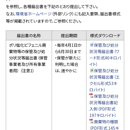
を参照し、各種届出書を下記のとおり提出して下さい。
なお、
環境省ホームページ
（外部リンク）にも記入要領、届出書様式
等が掲載されていますので、ご参照ください。
届出書の名称
提出期間
様式ダウンロード
ポリ塩化ビフェニル廃
・毎年4月1日か
保管及び処分
棄物等の保管及び処
ら6月30日まで
状況等届出書（ワ
分状況等届出書（保管
・保管が新たに
ード形式40キロバ
事業者及び所有事業
判明した場合
イト）
者用） （注意1）
は、速やかに
保管及び処分
状況等届出書（エ
クセル形式53キ
ロバイト）
保管及び処分
状況等届出書記
入例（PDF形式
197キロバイト）
廃棄物の種類
（PDF形式 145キ