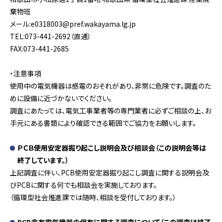
棄物班
メール:e0318003@pref.wakayama.lg.jp
TEL:073-441-2692（直通）
FAX:073-441-2685
・注意事項
使用中の電気機器は感電のおそれがあり、非常に危険です。調査のた
めに設備に近づかないでください。
調査にあたっては、電気工事業者等の専門業者に必ずご相談の上、お
手元にある書類により確認できる範囲でご協力をお願いします。
ＰＣＢ使用安定器掘り起こし説明会及び相談会（この説明会等は
終了しています。）
上記調査に伴い、PCB使用安定器掘り起こし調査に関する説明会及
びPCBに関する何でも相談会を実施しております。
（循環型社会推進課では随時、相談を受付しております。）