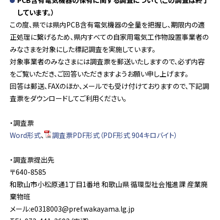
PCB含有電気機器の保有に関する調査について（この調査は終了
しています。）
この度、県では県内PCB含有電気機器の全量を把握し、期限内の適
正処理に繋げるため、県内すべての自家用電気工作物設置事業者の
みなさまを対象にした標記調査を実施しています。
対象事業者のみなさまには調査票を郵送いたしますので、必ず内容
をご覧いただき、ご回答いただきますようお願い申し上げます。
回答は郵送、FAXのほか、メールでも受け付けておりますので、下記調
査票をダウンロードしてご利用ください。
・調査票
Word形式
、
調査票PDF形式（PDF形式 904キロバイト）
・調査票提出先
〒640-8585
和歌山市小松原通1丁目1番地 和歌山県 循環型社会推進課 産業廃
棄物班
メール:e0318003@pref.wakayama.lg.jp