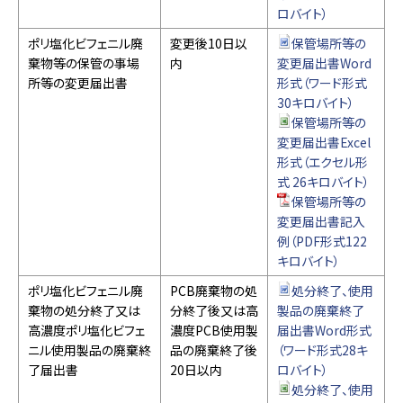
ロバイト）
ポリ塩化ビフェニル廃
変更後10日以
保管場所等の
棄物等の保管の事場
内
変更届出書Word
所等の変更届出書
形式（ワード形式
30キロバイト）
保管場所等の
変更届出書Excel
形式（エクセル形
式 26キロバイト）
保管場所等の
変更届出書記入
例（PDF形式122
キロバイト）
ポリ塩化ビフェニル廃
PCB廃棄物の処
処分終了、使用
棄物の処分終了又は
分終了後又は高
製品の廃棄終了
高濃度ポリ塩化ビフェ
濃度PCB使用製
届出書Word形式
ニル使用製品の廃棄終
品の廃棄終了後
（ワード形式28キ
了届出書
20日以内
ロバイト）
処分終了、使用