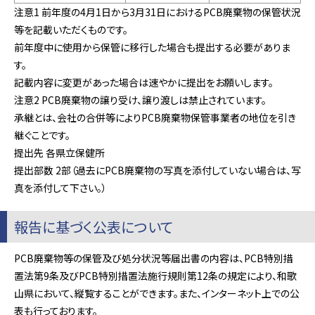
注意1 前年度の4月1日から3月31日におけるPCB廃棄物の保管状況
等を記載いただくものです。
前年度中に使用から保管に移行した場合も提出する必要がありま
す。
記載内容に変更があった場合は速やかに提出をお願いします。
注意2 PCB廃棄物の譲り受け、譲り渡しは禁止されています。
承継とは、会社の合併等によりPCB廃棄物保管事業者の地位を引き
継ぐことです。
提出先 各県立保健所
提出部数 2部（過去にPCB廃棄物の写真を添付していない場合は、写
真を添付して下さい。）
報告に基づく公表について
PCB廃棄物等の保管及び処分状況等届出書の内容は、PCB特別措
置法第9条及びPCB特別措置法施行規則第12条の規定により、和歌
山県において、縦覧することができます。また、インターネット上での公
表も行っております。