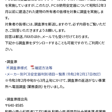
を実施していますが、このたび、ＰＣＢ使用安定器について昭和52年3
月以前に建造された建物の所有者の皆様を対象に調査を実施しま
す。
対象者の皆様には、調査票を郵送しますので、必ず内容をご覧いただ
き、ご回答いただきますようお願いします。
回答は郵送、FAXのほか、メールでも受け付けております。
下記から調査票をダウンロードすることも可能ですので、ご利用くだ
さい。
・調査票
調査票様式
確認方法等
・メーカー別PCB安定器判別項目一覧表（令和2年2月17日改訂）
※令和3年2月中旬から3月上旬にかけて、調査票の返送がない事業
所へ電話調査（業務委託）を行いました。
・調査票提出先
〒640-8585
和歌山市小松原通1丁目1番地 和歌山県 循環型社会推進課 産業廃