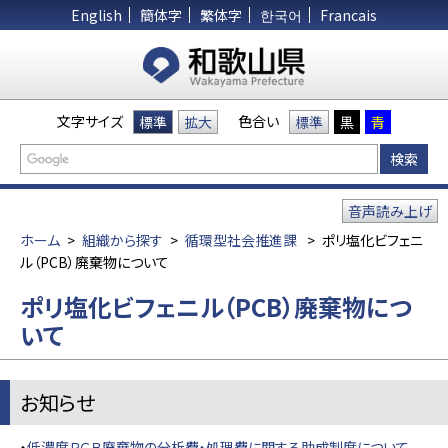
English
簡体字
繁体字
한국어
Francais
文字サイズ
色合い
標準
拡大
標準
黒
青
音声読み上げ
ホーム
>
組織から探す
>
循環型社会推進課
>
ポリ塩化ビフェニ
ル（PCB）廃棄物について
ポリ塩化ビフェニル（PCB）廃棄物につ
いて
お知らせ
・
低濃度ＰＣＢ廃棄物の分析費・処理費に関する助成制度について