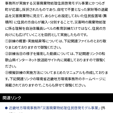
事務所が実施する災害廃棄物処理住民啓発モデル事業にかつらぎ
町が応募し採択されたものであり、自宅で不要となった家財等の退蔵
品を災害廃棄物に見立て、あらかじめ設定しておいた住民仮置場（集
積所）に住民の方自らが搬入・分別することで、災害時の廃棄物処理
に係る理解を自治体職員レベルの教育訓練だけではなく、住民の方
向けにも広げていくことを目的として実施したものです。
①訓練の概要・実施結果等については、下記関連ファイルのとおり取
りまとめておりますので御覧ください。
②訓練当日の様子を撮影した動画については、下記関連リンクの和
歌山県インターネット放送局サイト内に掲載しておりますので御覧く
ださい。
③模擬訓練の実施方法についてまとめたマニュアルも作成しておりま
す。下記関連リンクの環境省近畿地方環境事務所のホームページに
掲載されておりますので、こちらも併せて御覧ください。
関連リンク
近畿地方環境事務所「災害廃棄物処理住民啓発モデル事業」
(外