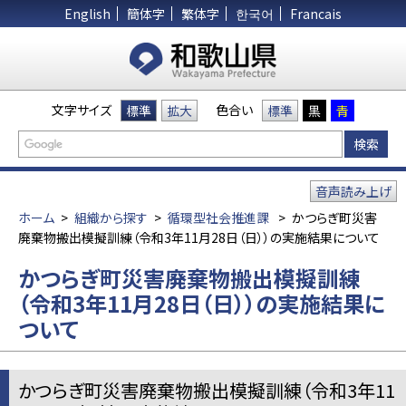
English
簡体字
繁体字
한국어
Francais
文字サイズ
色合い
標準
拡大
標準
黒
青
音声読み上げ
ホーム
>
組織から探す
>
循環型社会推進課
>
かつらぎ町災害
廃棄物搬出模擬訓練（令和3年11月28日（日））の実施結果について
かつらぎ町災害廃棄物搬出模擬訓練
（令和3年11月28日（日））の実施結果に
ついて
かつらぎ町災害廃棄物搬出模擬訓練（令和3年11