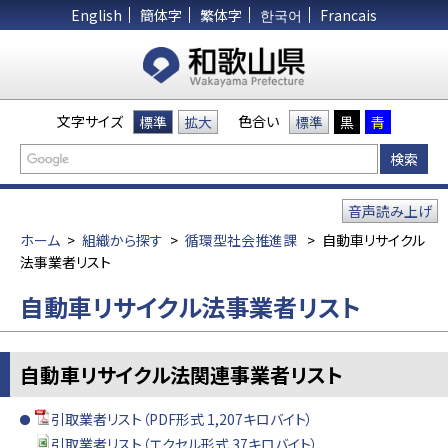
English
簡体字
繁体字
한국어
Francais
文字サイズ
色合い
標準
拡大
標準
黒
青
音声読み上げ
ホーム
>
組織から探す
>
循環型社会推進課
>
自動車リサイクル
法事業者リスト
自動車リサイクル法事業者リスト
自動車リサイクル法関連事業者リスト
引取業者リスト（PDF形式 1,207キロバイト）
引取業者リスト（エクセル形式 37キロバイト）