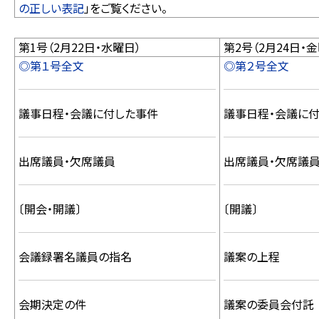
の正しい表記
」をご覧ください。
第1号（2月22日・水曜日）
第2号（2月24日・
◎第１号全文
◎第２号全文
議事日程・会議に付した事件
議事日程・会議に
出席議員・欠席議員
出席議員・欠席議
〔開会・開議〕
〔開議〕
会議録署名議員の指名
議案の上程
会期決定の件
議案の委員会付託