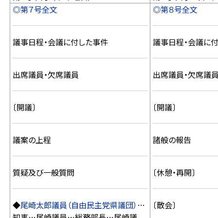
◎第７号全文
◎第８号全文
議事日程・会議に付した事件
議事日程・会議に
出席議員・欠席議員
出席議員・欠席議
〔開議〕
〔開議〕
議案の上程
諸般の報告
質疑及び一般質問
〔休憩・再開〕
◆
尾崎太郎議員（自由民主党県議団）
…
〔散会〕
知事…尾崎議員…総務部長…尾崎議