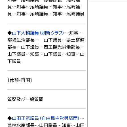
員…知事…尾崎議員…知事…尾崎議
員…知事…尾崎議員…知事…尾崎議員
◆
山下大輔議員（刷新クラブ）
…知事…
環境生活部長… 山下議員…県土整備
部長…山下議員…商工観光労働部長…
山下議員…知事…山下議員…知事…山
下議員
〔休憩・再開〕
質疑及び一般質問
◆
山田正彦議員（自由民主党県議団）
…
農林水産部長…山田議員…知事…山田