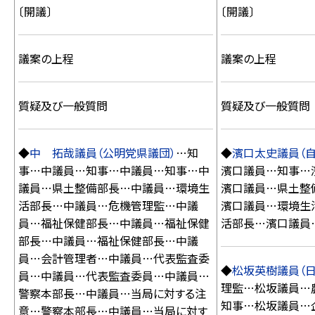
〔開議〕
〔開議〕
議案の上程
議案の上程
質疑及び一般質問
質疑及び一般質問
◆
中 拓哉議員（公明党県議団）
…知
◆
濱口太史議員（
事…中議員…知事…中議員…知事…中
濱口議員…知事…
議員…県土整備部長…中議員…環境生
濱口議員…県土整
活部長…中議員…危機管理監…中議
濱口議員…環境生
員…福祉保健部長…中議員…福祉保健
活部長…濱口議員
部長…中議員…福祉保健部長…中議
員…会計管理者…中議員…代表監査委
◆
松坂英樹議員（
員…中議員…代表監査委員…中議員…
理監…松坂議員…
警察本部長…中議員…当局に対する注
知事…松坂議員…
意…警察本部長…中議員…当局に対す