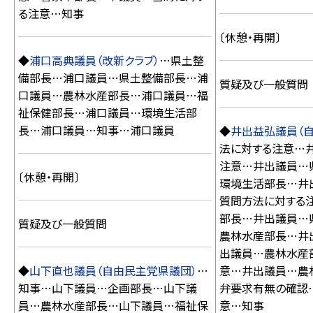
る注意…知事
〔休憩・再開〕
◆
浦口高典議員（改新クラブ）
…県土整
備部長…浦口議員…県土整備部長…浦
質疑及び一般質問
口議員…農林水産部長…浦口議員…福
祉保健部長…浦口議員…環境生活部
長…浦口議員…知事…浦口議員
◆
井出益弘議員（
法に対する注意…
注意…井出議員…
〔休憩・再開〕
環境生活部長…井
質問方法に対する
部長…井出議員…
質疑及び一般質問
農林水産部長…井
出議員…農林水産
◆
山下直也議員（自由民主党県議団）
…
意…井出議員…農
知事…山下議員…企画部長…山下議
弁要求有無の確認
員…農林水産部長…山下議員…福祉保
意…知事